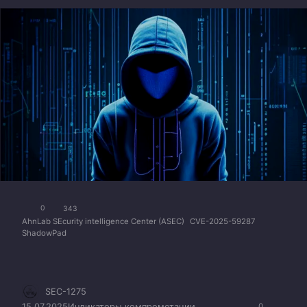
0
343
AhnLab SEcurity intelligence Center (ASEC)
CVE-2025-59287
ShadowPad
SEC-1275
15.07.2025
Индикаторы компрометации
0