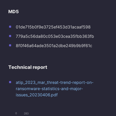
MD5
01de715b0f9e3725ef453d31acaaf598
779a5c56da80c053e03cea35fbb363fb
8f0f46a64ade3501a2dbe249b9b9f61c
Technical report
atip_2023_mar_threat-trend-report-on-
ransomware-statistics-and-major-
issues_20230406.pdf
0
283