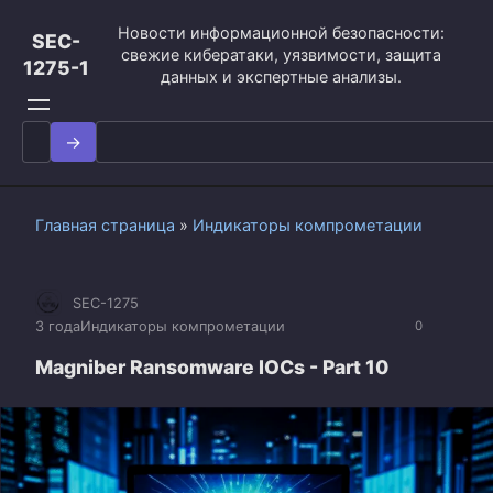
Перейти
Новости информационной безопасности:
к
SEC-
свежие кибератаки, уязвимости, защита
контенту
1275-1
данных и экспертные анализы.
Search
for:
Главная страница
»
Индикаторы компрометации
SEC-1275
3 года
Индикаторы компрометации
0
Magniber Ransomware IOCs - Part 10