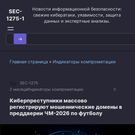
Перейти
Новости информационной безопасности:
к
SEC-
свежие кибератаки, уязвимости, защита
контенту
1275-1
данных и экспертные анализы.
Search
for:
Главная страница
»
Индикаторы компрометации
SEC-1275
2 месяца
Индикаторы компрометации
0
Киберпреступники массово
регистрируют мошеннические домены в
преддверии ЧМ-2026 по футболу