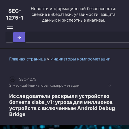
Перейти
Новости информационной безопасности:
к
SEC-
свежие кибератаки, уязвимости, защита
контенту
1275-1
данных и экспертные анализы.
Search
for:
Главная страница
»
Индикаторы компрометации
SEC-1275
2 месяца
Индикаторы компрометации
0
Исследователи раскрыли устройство
ботнета xlabs_v1: угроза для миллионов
устройств с включенным Android Debug
Bridge