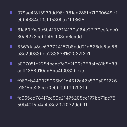
079ae4f813939dd96b961ae288fb7f930649df
ebb4884c13af95309a71f986f5
31a60f9e0b5b4f0371f4130a184e27f79cefacb0
80a6273ccb1c9a908dc6ca9d
8367daa8ce633724157b8edd21d625de5ac56
b8c2d983bbb283836162037f3c1
a03705fc225dbcec7e3c2f06a258afe81b5d88
aaff1368d10dd6ba4f0932be7c
f962cb443975065b91d4512a42a529a091726
e1815be28ced0ebb9dff997931d
fa965ed784f7ec99e21475205cc177bb71ac75
50b4015b4a4b3e232f032dcb91