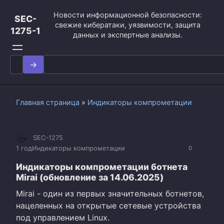
Перейти
Новости информационной безопасности:
к
SEC-
свежие кибератаки, уязвимости, защита
контенту
1275-1
данных и экспертные анализы.
Search
for:
Главная страница
»
Индикаторы компрометации
SEC-1275
1 год
Индикаторы компрометации
0
Индикаторы компрометации ботнета
Mirai (обновление за 14.06.2025)
Mirai - один из первых значительных ботнетов,
нацеленных на открытые сетевые устройства
под управлением Linux.