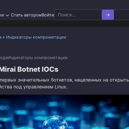
Search
ки
Стать автором
Войти
for:
а
»
Индикаторы компрометации
года
Индикаторы компрометации
Mirai Botnet IOCs
з первых значительных ботнетов, нацеленных на открыт
ства под управлением Linux.