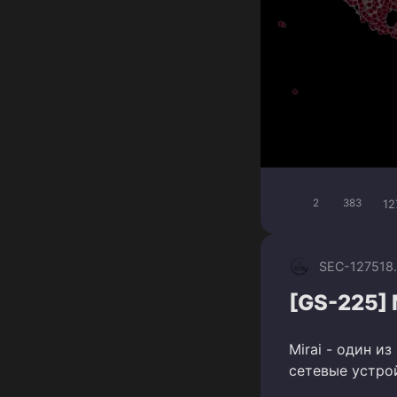
12
2
383
SEC-1275
18
[GS-225] 
Mirai - один и
сетевые устрой