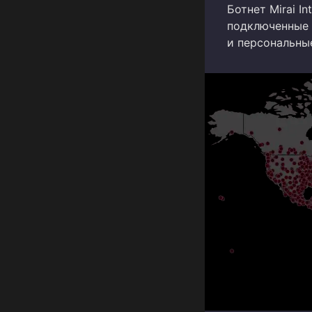
Ботнет Mirai In
подключенные 
и персональны