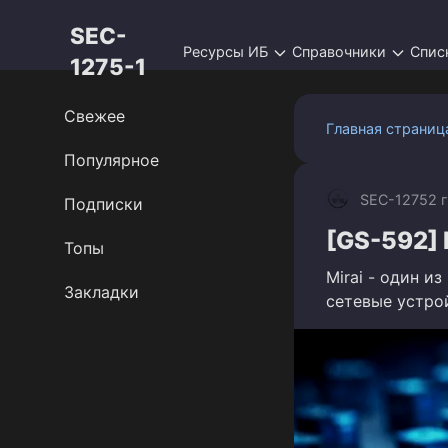
Перейти
SEC-
к
Ресурсы ИБ
Справочники
Спис
контенту
1275-1
Свежее
Главная страниц
Популярное
SEC-1275
2 
Подписки
[GS-592] 
Топы
Mirai - один и
Закладки
сетевые устрой