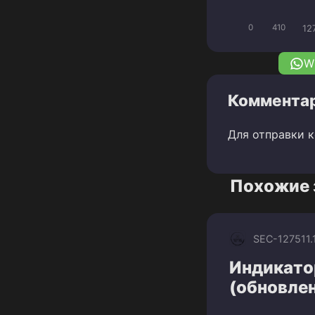
12
0
410
W
Комментар
Для отправки 
Похожие 
SEC-1275
11
Индикато
(обновлен