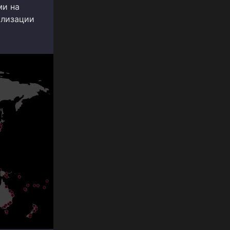
ми на
ализации