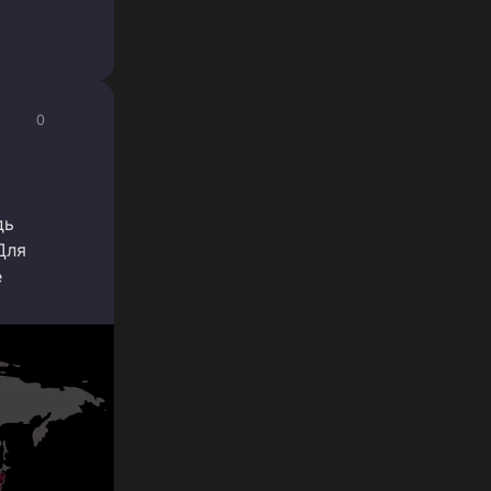
0
дь
Для
е