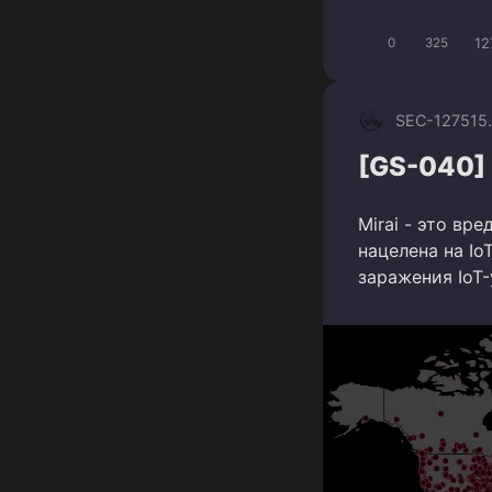
12
0
325
SEC-1275
15
[GS-040] 
Mirai - это вр
нацелена на Io
заражения IoT-