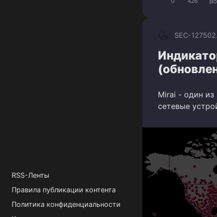
Bo
0
426
SEC-1275
02
Индикато
(обновлен
Mirai - один и
сетевые устрой
RSS-Ленты
Правила публикации контента
Политика конфиденциальности