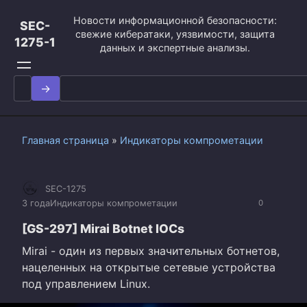
Перейти
Новости информационной безопасности:
к
SEC-
свежие кибератаки, уязвимости, защита
контенту
1275-1
данных и экспертные анализы.
Search
for:
Главная страница
»
Индикаторы компрометации
SEC-1275
3 года
Индикаторы компрометации
0
[GS-297] Mirai Botnet IOCs
Mirai - один из первых значительных ботнетов,
нацеленных на открытые сетевые устройства
под управлением Linux.