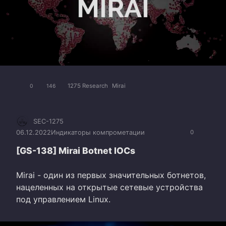
1275 Research
Mirai
0
146
SEC-1275
06.12.2022
Индикаторы компрометации
0
[GS-138] Mirai Botnet IOCs
Mirai - один из первых значительных ботнетов,
нацеленных на открытые сетевые устройства
под управлением Linux.