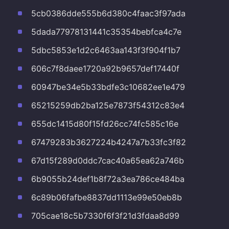
5cb0386dde555b6d380c4faac3f97ada
5dada77978131441c35354bebfca4c7e
5dbc5853e1d2c6463aa143f3f904f1b7
606c7f8daee1720a92b9657def17440f
60947be34e5b33bdfe3c10682ee1e479
65215259db2ba125e7873f54312c83e4
655dc1415d80f15fd26cc74fc585c16e
67479283b3627224b4247a7b33fc3f82
67d15f289d0ddc7cac40a65ea62a746b
6b9055b24def1b8f72a3ea786ce484ba
6c89b06fafbe8837dd1113e99e50eb8b
705cae18c5b7330f6f3f21d3fdaa8d99