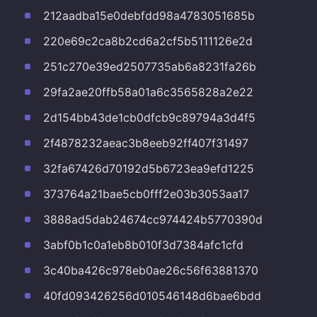
212aadba15e0debfdd98a4783051685b
220e69c2ca8b2cd6a2cf5b5111126e2d
251c270e39ed2507735ab6a8231fa26b
29fa2ae20ffb58a01a6c3565828a2e22
2d154bb43de1cb0dfcb9c89794a3d4f5
2f4878232aeac3b8eeb92ff407f31497
32fa67426d70192d5b6723ea9efd1225
373764a21bae5cb0fff2e03b3053aa17
3888ad5dab24674cc974424b5770390d
3abf0b1c0a1eb8b010f3d7384afc1cfd
3c40ba426c978eb0ae26c56f63881370
40fd093426256d010546148d6bae6bdd