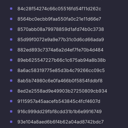
84c28f54274c66c05516fd54f11d262c
8564bc0ecbb9faa550fa0c21e11d66e7
8570abb08a79978859d1afd74b0c3738
85d99f0072e9a9e77b31c0d6cd66ada9
882ed893c7374a6a2d4ef7fe70b4d484
89eb625547227b66c1c675ab94a8b38b
8a6ac58319775e85d3b4c79266cc09c5
8ab5b74980c6e0fa466b0f5854fddbf8
8ed2e2558ad9e49903b27250809cb934
9115957a45aacefb543845c4fcf4607d
916c999dd29fbf8cdd31b1b6e9916749
93e104a8aed6b6f4b62a04ad8742bdc7