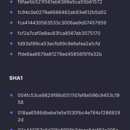
f9fae5b521f561eb6396e5ca55b61572
fc94c0e0278e6666462ab93e612b5d02
fca414430563533c3006ae9d07457959
fcf2a7caf0e8ac83fca8567ab3075170
fd93a199ca53ecfb89c9e6afea2a1cfd
ffde6aa6679a81278ed45856f91fe32b
SHA1
004fc53ce9829f86d0517d7ef8e596c9453c19
58
018aa6586dbebe1e5e1030fbc4e764cf286829
2d