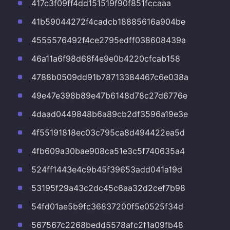
417c3f09ff4dd151519f90f851fccaaa
41b59044272f4cadcb18885616a904be
4555576492f4ce2795edff038608439a
46a11a6f98d68f4e9e0b4220cfcab158
4788b0509dd91b78713384467c6e038a
49e47e398b89e47b6148d78c27d6776e
4daad0449848b6a89cb2df3596a19e3e
4f55191818ec03c795ca8d494422ea5d
4fb609a30bae908ca51e3c5f740635a4
524ff1443e4c9b45f39653add041a19d
53195f29a43c2dc45c6aa32d2cef7b98
54fd01ae5b9fc36837200f5e0525f34d
567567c2268bedd5578afc2f1a09fb48