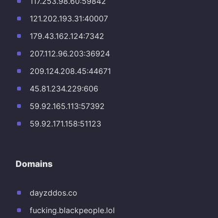
117.253.98.60:59842
121.202.193.31:40007
179.43.162.124:7342
207.112.96.203:36924
209.124.208.45:44671
45.81.234.229:606
59.92.165.113:57392
59.92.171.158:51123
Domains
dayzddos.co
fucking.blackpeople.lol