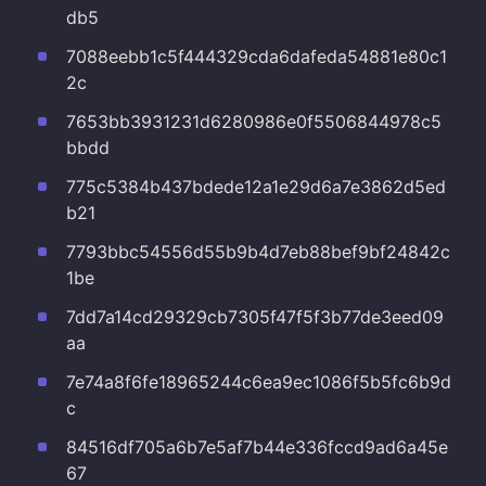
db5
7088eebb1c5f444329cda6dafeda54881e80c1
2c
7653bb3931231d6280986e0f5506844978c5
bbdd
775c5384b437bdede12a1e29d6a7e3862d5ed
b21
7793bbc54556d55b9b4d7eb88bef9bf24842c
1be
7dd7a14cd29329cb7305f47f5f3b77de3eed09
aa
7e74a8f6fe18965244c6ea9ec1086f5b5fc6b9d
c
84516df705a6b7e5af7b44e336fccd9ad6a45e
67