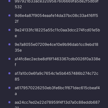
997921b33ace3209587606669fa5de2f5db9f
532
9d6e4a87f9054eaafe14da37bc08c33a416ff5
2f
9e24133fc18225a55c11c0aa3dcc274fcd01e5b
e
9e7a8055e07209e4ce10e9b96dab1cc9ebd18
35e
a14fc8ec2ecbe8df6f1463367cdb0026f0a338e
f
a17a10c0e6fa9c7654c1e5b6457486b274c72c
85
a6179570226250eb3fe6bc1f671dec615cbeaf4
a
aa24cc7ed2e22d78959f4f13d7a0c88eddb687