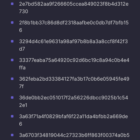
2e7bd582aa9f266605ccea849023f8b4d312e
730
2f8b1bb37c86d8df2318aafbe0c0db7df7bfb15
6
3294d4c61e9631a98af97b8b8a3a8ccf8f42f3
d7
33377eaba75a64920c92d6bc19c8a94c0b4e4
ffa
362feba2bd33384127fa3b17c0b6e05945fe49
7f
36de0bb2ec051017f2a56226dbcc9025b1c54
2e1
3a63f71a4f0829bfaf6f22a11da4bfbb2a669de
6
3a6703f34819044c27323b6ff863f00374a0b5