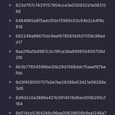
623d767c7431f157904cce3e030932d1e08312
68
6464965a8f5adc0fdcf5989c03c94b2cb4f9c
816
682249a98670dc9eef678565bfb51159c96ed
d17
6aa2f6a5b6987c3c19fce36a899859456709d
2f6
6b3b77654596be30b29d1568ddc15aaef87be
fbb
6d3f459005707b0e7ee29266e03421e08268e
3d5
6d9d2c0a3886e421b3914518d6ec609b265cf
164
6e514cb5364266c96ea00638656b9ea1248a7