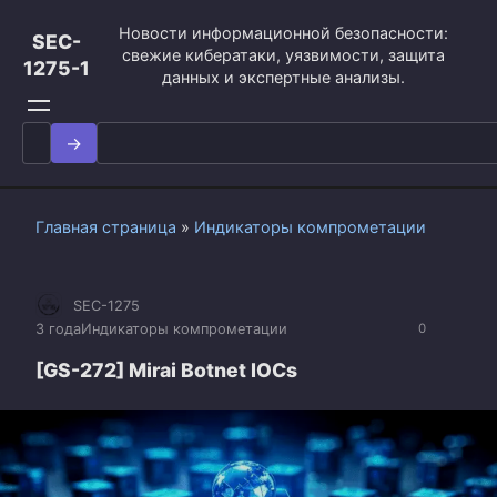
Перейти
Новости информационной безопасности:
к
SEC-
свежие кибератаки, уязвимости, защита
контенту
1275-1
данных и экспертные анализы.
Search
for:
Главная страница
»
Индикаторы компрометации
SEC-1275
3 года
Индикаторы компрометации
0
[GS-272] Mirai Botnet IOCs