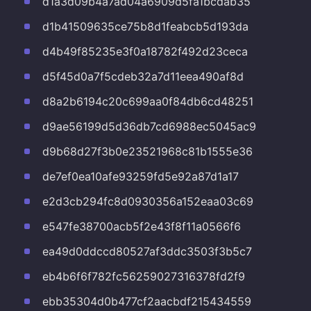
d1a3d09b4a7ad04a6909d5fa1bcdab35
d1b41509635ce75b8d1feabcb5d193da
d4b49f85235e3f0a18782f492d23ceca
d5f45d0a7f5cdeb32a7d11eea490af8d
d8a2b6194c20c699aa0f84db6cd48251
d9ae56199d5d36db7cd6988ec5045ac9
d9b68d27f3b0e23521968c81b1555e36
de7ef0ea10afe93259fd5e92a87d1a17
e2d3cb294fc8d0930356a152eaa03c69
e547fe38700acb5f2e43f8f11a0566f6
ea49d0ddccd80527af3ddc3503f3b5c7
eb4b6f6f782fc56259027316378fd2f9
ebb35304d0b477cf2aacbdf215434559