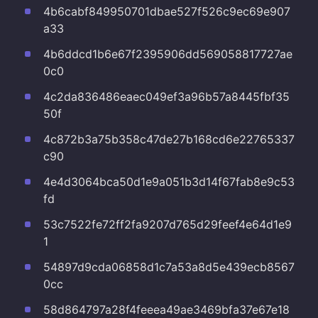
4b6cabf849950701dbae527f526c9ec69e907
a33
4b6ddcd1b6e67f2395906dd569058817727ae
0c0
4c2da836486eaec049ef3a96b57a8445fbf35
50f
4c872b3a75b358c47de27b168cd6e22765337
c90
4e4d3064bca50d1e9a051b3d14f67fab8e9c53
fd
53c7522fe72ff2fa9207d765d29feef4e64d1e9
1
54897d9cda06858d1c7a53a8d5e439ecb8567
0cc
58d864797a28f4feeea49ae3469bfa37e67e18