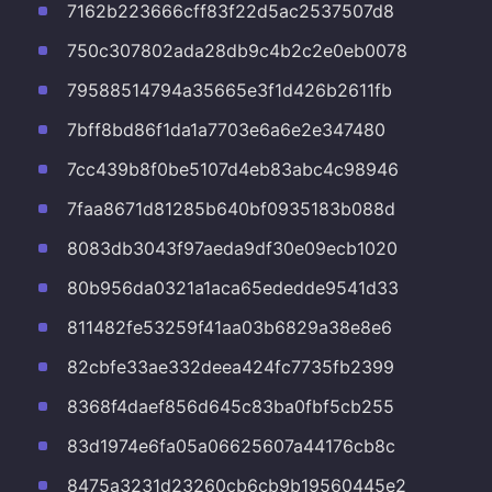
7162b223666cff83f22d5ac2537507d8
750c307802ada28db9c4b2c2e0eb0078
79588514794a35665e3f1d426b2611fb
7bff8bd86f1da1a7703e6a6e2e347480
7cc439b8f0be5107d4eb83abc4c98946
7faa8671d81285b640bf0935183b088d
8083db3043f97aeda9df30e09ecb1020
80b956da0321a1aca65ededde9541d33
811482fe53259f41aa03b6829a38e8e6
82cbfe33ae332deea424fc7735fb2399
8368f4daef856d645c83ba0fbf5cb255
83d1974e6fa05a06625607a44176cb8c
8475a3231d23260cb6cb9b19560445e2