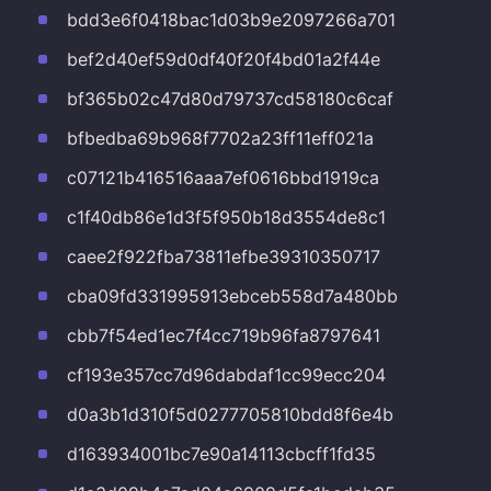
bdd3e6f0418bac1d03b9e2097266a701
bef2d40ef59d0df40f20f4bd01a2f44e
bf365b02c47d80d79737cd58180c6caf
bfbedba69b968f7702a23ff11eff021a
c07121b416516aaa7ef0616bbd1919ca
c1f40db86e1d3f5f950b18d3554de8c1
caee2f922fba73811efbe39310350717
cba09fd331995913ebceb558d7a480bb
cbb7f54ed1ec7f4cc719b96fa8797641
cf193e357cc7d96dabdaf1cc99ecc204
d0a3b1d310f5d0277705810bdd8f6e4b
d163934001bc7e90a14113cbcff1fd35