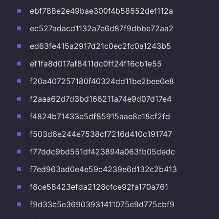
ebf788e2e49bae300f4b58552def112a
ec527adacd1132a7e6d87f9dbbe72aa2
ed63fe415a2917d21c0ec2fc0a1243b5
ef1fa8d017af8411dc0ff24f16cb1e55
f20a407257180f40324dd11be2bee0e8
f2aaa62d7d3bd166211a74e9d07d17e4
f4824b71433e5df85915aae8e18cf2fd
f503d6e244e7538cf7216d410c191747
f77ddc9bd551df423894a063fb05dedc
f7ed963ad0e4e59c4239e6d132c2b413
f8ce58423efda2128cfce92fa170a761
f9d33e5e36903931411075e9d775cbf9