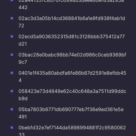
02a441357c8d70fc6998b3deee6def83a295a
442
02ac3d3a05b14cd368841b6a1e9fd938f4ab1d
72
02ecd5a9036352315d81c3126bbb375412a77
d21
03bac28e0babc98bb74e02d986c0ceb9369bf
9c7
0401e1f435a80abdfa6fe86b87d2591e8efbb45
4
058423e73d4849e62c40c648a3a7511d99ddc
b9d
05ba7803b6771db690777eb7f36e9ed361e5e
491
0bebfd32e7ef7144da5898994881f2c9580062
33