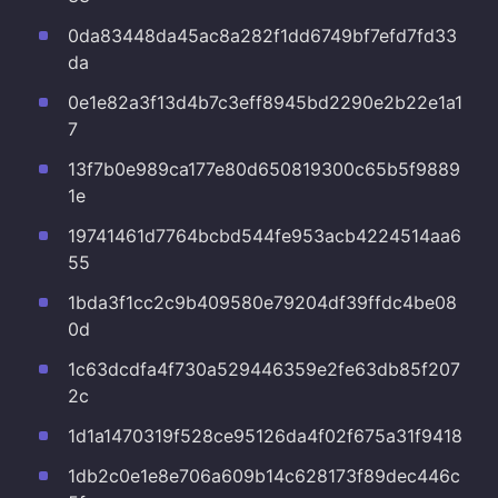
0da83448da45ac8a282f1dd6749bf7efd7fd33
da
0e1e82a3f13d4b7c3eff8945bd2290e2b22e1a1
7
13f7b0e989ca177e80d650819300c65b5f9889
1e
19741461d7764bcbd544fe953acb4224514aa6
55
1bda3f1cc2c9b409580e79204df39ffdc4be08
0d
1c63dcdfa4f730a529446359e2fe63db85f207
2c
1d1a1470319f528ce95126da4f02f675a31f9418
1db2c0e1e8e706a609b14c628173f89dec446c