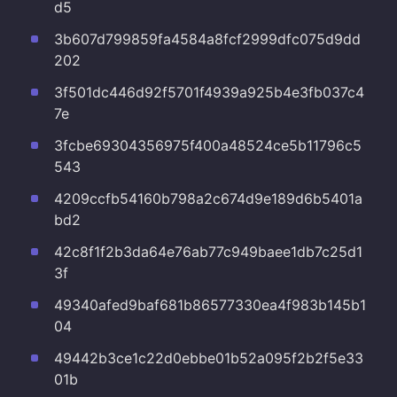
d5
3b607d799859fa4584a8fcf2999dfc075d9dd
202
3f501dc446d92f5701f4939a925b4e3fb037c4
7e
3fcbe69304356975f400a48524ce5b11796c5
543
4209ccfb54160b798a2c674d9e189d6b5401a
bd2
42c8f1f2b3da64e76ab77c949baee1db7c25d1
3f
49340afed9baf681b86577330ea4f983b145b1
04
49442b3ce1c22d0ebbe01b52a095f2b2f5e33
01b