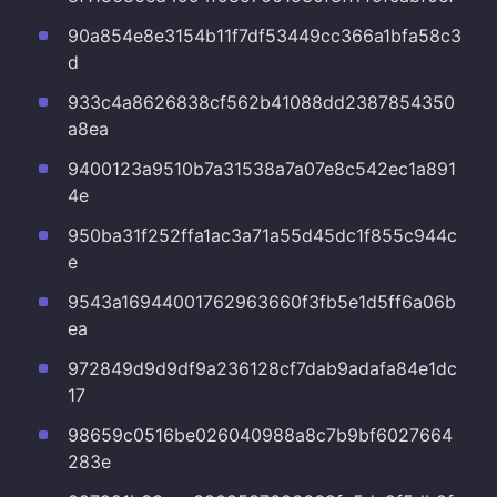
90a854e8e3154b11f7df53449cc366a1bfa58c3
d
933c4a8626838cf562b41088dd2387854350
a8ea
9400123a9510b7a31538a7a07e8c542ec1a891
4e
950ba31f252ffa1ac3a71a55d45dc1f855c944c
e
9543a16944001762963660f3fb5e1d5ff6a06b
ea
972849d9d9df9a236128cf7dab9adafa84e1dc
17
98659c0516be026040988a8c7b9bf6027664
283e