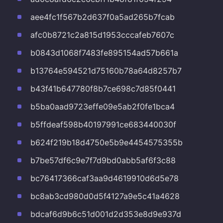
aee4fc1f567b2d637f0a5ad265b7fcab
afc0b8721c2a815d1953cccafeb7607c
b0843d1068f7483fe895154ad57b661a
b13764e594521d75160b78a64d8257b7
b43f41b647780f8b7ce698c7d85f0441
b5ba0aad9723effe09e5ab2f0fe1bca4
b5ffdeaf598b40197991ce683440030f
b624f219b18d4750e5b9e4454575355b
b7be57df6c9e7f7d9bd0abb5af6f3c88
bc76417366caf3aa9d4619910d6d5e78
bc8ab3cd980d0d5f4127a9e5c41a4628
bdcaf6d9b6c51d001d2d353e8d9e937d