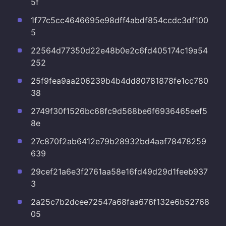
5f
1f77c5cc4646695e98dff4abdf854ccdc3df100
5
22564d77350d22e48b0e2c6fd405174c19a54
252
25f9fea9aa206239b4b4dd80781878fe1cc780
38
2749f30f1526bc68fc9d568be6f6936465eef5
8e
27c870f2ab6412e79b28932bd4aaf78478259
639
29cef21a6e3f2761aa58e16fd49d29d1feeb937
3
2a25c7b2dcee72547a68faa676f132e6b52768
05