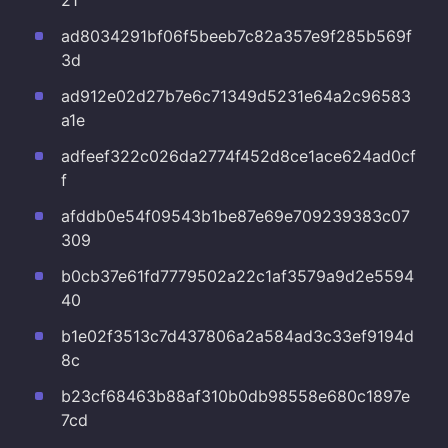
21
ad8034291bf06f5beeb7c82a357e9f285b569f
3d
ad912e02d27b7e6c71349d5231e64a2c96583
a1e
adfeef322c026da2774f452d8ce1ace624ad0cf
f
afddb0e54f09543b1be87e69e709239383c07
309
b0cb37e61fd7779502a22c1af3579a9d2e5594
40
b1e02f3513c7d437806a2a584ad3c33ef9194d
8c
b23cf68463b88af310b0db98558e680c1897e
7cd