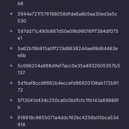
b6
5944e721f576188058dfde6a8b5ea30ed3e5c
030
597dd71c490b887d50e09b99016fff384df075
e1
5a62b19b915a0ff213d8638244ae99d64463e
e8b
5c996204a888d9a17acc0e35a4932605357b3
137
5d1baf8ccd6662b4eccefd96920108ab172b91
72
5f13041d434c250ca0c0b0fcfc1fb143a69886f
b
618818c9855071a4ddc162bc4256b05bca53d
918