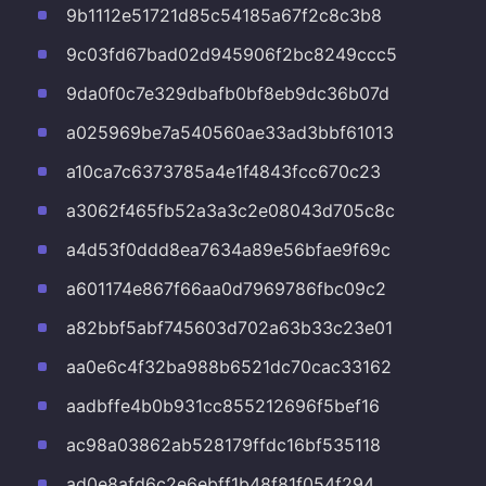
9b1112e51721d85c54185a67f2c8c3b8
9c03fd67bad02d945906f2bc8249ccc5
9da0f0c7e329dbafb0bf8eb9dc36b07d
a025969be7a540560ae33ad3bbf61013
a10ca7c6373785a4e1f4843fcc670c23
a3062f465fb52a3a3c2e08043d705c8c
a4d53f0ddd8ea7634a89e56bfae9f69c
a601174e867f66aa0d7969786fbc09c2
a82bbf5abf745603d702a63b33c23e01
aa0e6c4f32ba988b6521dc70cac33162
aadbffe4b0b931cc855212696f5bef16
ac98a03862ab528179ffdc16bf535118
ad0e8afd6c2e6ebff1b48f81f054f294