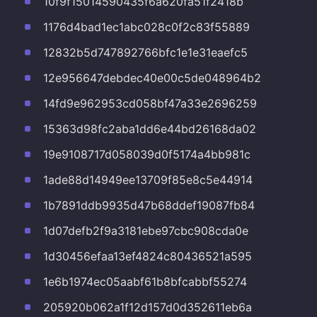
10f9f15014590435f6a620fa51f2418b
1176d4bad1ec1abc028c0f2c83f55889
12832b5d747892766bfc1e1e31eaefc5
12e956647debdec40e00c5de048964b2
14fd9e962953cd058bf47a33e2696259
15363d98fc2aba1dd6e44bd26168da02
19e9108717d058039d0f5174a4bb981c
1ade88d14949ee13709f85e8c5e44914
1b7891ddb9935d47b68ddef19087fb84
1d07defb2f9a3181ebe97cbc908cda0e
1d30456efaa13ef4824c80436521a595
1e6b1974ec05aabf61b8bfcabbf55274
205920b062a1f12d157d0d352611eb6a