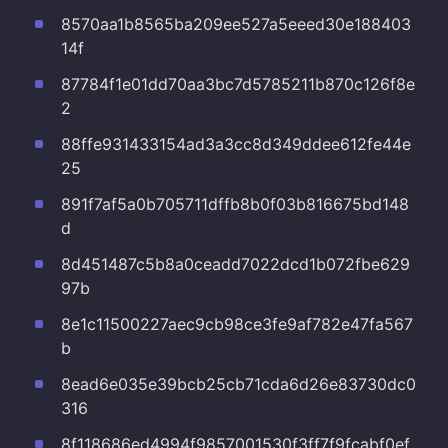
8570aa1b8565ba209ee527a5eeed30e188403
14f
87784f1e01dd70aa3bc7d5785211b870c126f8e
2
88ffe931433154ad3a3cc8d349ddee612fe44e
25
891f7af5a0b705711dffb8b0f03b816675bd148
d
8d451487c5b8a0ceadd7022dcd1b072fbe629
97b
8e1c11500227aec9cb98ce3fe9af782e47fa567
b
8ead6e035e39bcb25cb71cda6d26e83730dc0
316
8f118686ed4994f9857001530f3ff7f9fcabf0ef