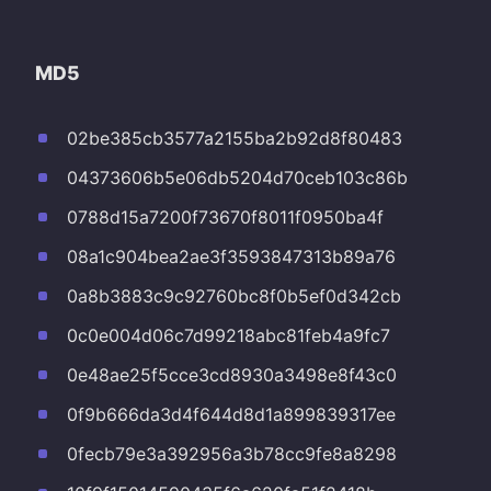
MD5
02be385cb3577a2155ba2b92d8f80483
04373606b5e06db5204d70ceb103c86b
0788d15a7200f73670f8011f0950ba4f
08a1c904bea2ae3f3593847313b89a76
0a8b3883c9c92760bc8f0b5ef0d342cb
0c0e004d06c7d99218abc81feb4a9fc7
0e48ae25f5cce3cd8930a3498e8f43c0
0f9b666da3d4f644d8d1a899839317ee
0fecb79e3a392956a3b78cc9fe8a8298