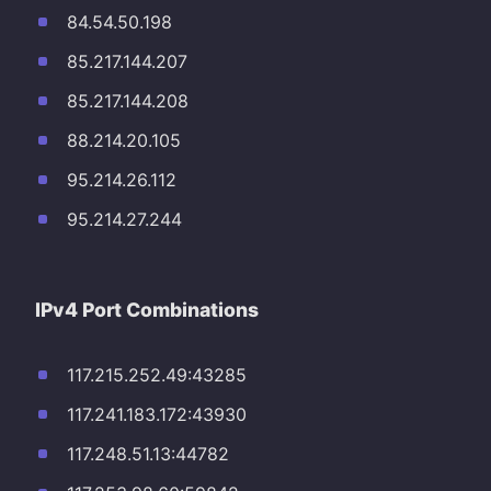
84.54.50.198
85.217.144.207
85.217.144.208
88.214.20.105
95.214.26.112
95.214.27.244
IPv4 Port Combinations
117.215.252.49:43285
117.241.183.172:43930
117.248.51.13:44782