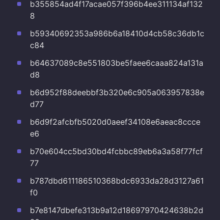
b355854ad4f17acae057f396b4ee311134af132
8
b59340692353a986b6a18410d4cb58c36db1c
c84
b64637089c8e551803be5faee6caaa824a131a
d8
b6d952f88deebbf3b320e6c905a063957838e
d77
b6d9f2afcbfb5020d0aeef34108e6aeac8ccce
e6
b70e604cc5bd30bd4fcbbc89eb6a3a58f77fcf
77
b787dbd611186510368bdc6933da28d3127a61
f0
b7e8147dbefe313b9a12d18697970424638b2d