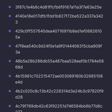
3f87c1e4b6c4d81ffcfb6f9167a11a3f7e63e25e
4140e18e017dfb1fdd1b827f72be522a337a342
3
429c0ff557640dea40716911b8ed1ef0682610
5e
47f8ea540c9d24f0e1a9f0144406315cba909f
3a
48b5e28b286db55a487baa528eef0b1784e58
68d
4b15981c702215472ae003089180b32685108
e4d
4b2c020c8c13b42c228314d3e24b3c97820f9
d28
4c79f769db42c63f92251d746584bb6b77d6c