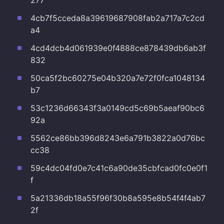
277
4cb7f5cceda8a39619687908fab2a717a7c2cd
a4
4cd4dcb4d061939e0f4888ce878439db6ab3f
832
50ca5f2bc60275e04b320a7e72f0fca1048134
b7
53c1236d66343f3a0149cd5c69b5aeaf90bc6
92a
5562ce86bb396d8243e6a791b3822a0d76bc
cc38
59c4dc04fd0e7c41c6a90de35cbfcad0fc0e0f1
f
5a21336db18a55f96f30b8a595e8b54f4f4ab7
2f