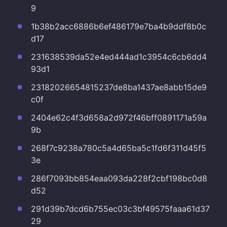
9
1b38b2acc6886b6ef486179e7ba4b9ddf8b0c
d17
231638539da52e4ed444ad1c3954c6cb6dd4
93d1
23182026654815237de8ba1437ae8abb15de9
c0f
2404e62c4f3d658a2d972f46bff0891171a59a
9b
268f7c9238a780c5a4d65ba5c1fd6f311d45f5
3e
286f7093bb854eaa093da228f2cbf198bc0d8
d52
291d39b7dcd6b755ec03c3bf49575faaa61d37
29