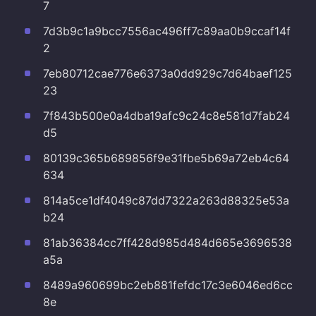
7
7d3b9c1a9bcc7556ac496ff7c89aa0b9ccaf14f
2
7eb80712cae776e6373a0dd929c7d64baef125
23
7f843b500e0a4dba19afc9c24c8e581d7fab24
d5
80139c365b689856f9e31fbe5b69a72eb4c64
634
814a5ce1df4049c87dd7322a263d88325e53a
b24
81ab36384cc7ff428d985d484d665e3696538
a5a
8489a960699bc2eb881fefdc17c3e6046ed6cc
8e