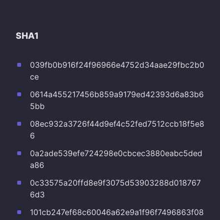
SHA1
039fb0b916f24f96966e4752d34aae29fbc2b0
ce
0614a455217456b859a9179ed42393d6a83b6
5bb
08ec932a3726f44d9ef4c52fed7512ccb18f5e8
6
0a2ade539efe724298e0cbcec3880eabc5ded
a86
0c33575a20ffd8e9f3075d53903288d018767
6d3
101cb247ef68c60046a62e9a1f96f7496863f08