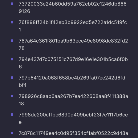
73720033e24b60dd59a762eb02c1246db866
9126
76f898ff24b1f42eb3b9922ed5e722a1dc519fc
1
787a64c361f801ba9b63ece49e8098de832fd2
78
794e437d7c075151c767d9e16e1e301b5ca6f0b
6
797b64120a068f658bc4b269fa07ee242d6fd
bf4
798926c8aab6aa267b7ea422608aa8f411388a
18
7998de200cffbc6890d409bebf23f7e1117b6ce
e
7c878c11749ea4c0d95f354cf1abf0522c9d48a