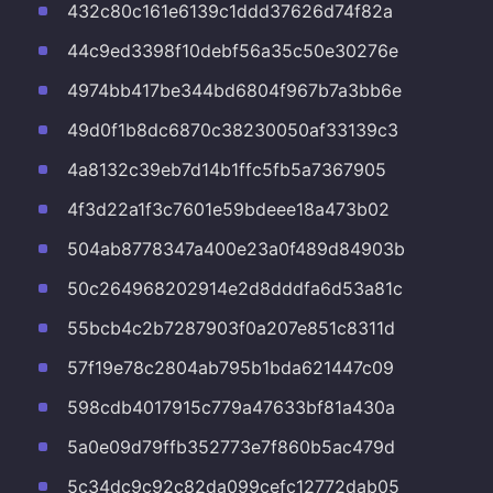
432c80c161e6139c1ddd37626d74f82a
44c9ed3398f10debf56a35c50e30276e
4974bb417be344bd6804f967b7a3bb6e
49d0f1b8dc6870c38230050af33139c3
4a8132c39eb7d14b1ffc5fb5a7367905
4f3d22a1f3c7601e59bdeee18a473b02
504ab8778347a400e23a0f489d84903b
50c264968202914e2d8dddfa6d53a81c
55bcb4c2b7287903f0a207e851c8311d
57f19e78c2804ab795b1bda621447c09
598cdb4017915c779a47633bf81a430a
5a0e09d79ffb352773e7f860b5ac479d
5c34dc9c92c82da099cefc12772dab05