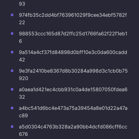
93
974fb35c2dd4bf763961029f9cee34ebf5782f
22
988553ccc165d87d2ffc25d1766fa62f22f1eb1
6
9a514a4cf37fd84898d0bff10e3c0da600cadd
42
9e3fa2410be8367d8b30284a998d3c1cb0b75
920
a0aea1d421ec4cbb931c0a4de15807050fdea6
32
a4bc541d6bc4e473a75a39454a8e01d22a47a
c89
a5d0304c4763b328a2a90bb4dcfd086cff6cc
676