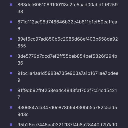
863def6061089100118c2fe5aad00abd1d6259
38
871d112ae98d748646b32c4b811b1ef50ea1fea
6
89ef6cc97ad850b6c2985d68ef403b658da92
855
8de5779d7dcd7ef2ff55beb854bef5826f294b
36
91bc1a4aa1d5988e735e903a7a1b1671ae7bdee
9
91f9db92fbf258ea4c4843fa1703f7c51cd5421
7
9306847da347d0e878b64830bb5a782c5ad5
9d3c
95b25cc7445aa0321f137f4b8a28440d2b1a10