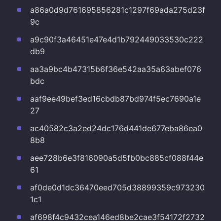
a86a0d9d761695856281c1297f69ada275d23f
9c
a9c90f3a46451e47e4d1b792449033530c222
db9
aa3a9bc4b47315b6f36e542aa35a63abef076
bdc
aaf9ee49bef3ed16cbdb87bd974f5ec7690a1e
27
ac40582c3a2ed24dc176d441de677eba86ea0
8b8
aee728b6e3f816090a5d5fb0bc885cf088f44e
61
af0de0d1dc36470eed705d38899359c973230
1c1
af698f4c9432cea146ed8be2cae3f54172f2732