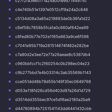
c27f2fa3e6cf71a24a00fe9d7144975c
c4e740b51e1397e0512cff9a24a2c646
c5134d08a3a85e219893de0b36fa1d22
c6ef58c7858b5fca1a0c660af642ea99
c6fed80b77e702e1165e863a9ce6f598
c7041e95b719a281514674f482e282be
c7a80d2e3ee72e77a26aeae8c5387db4
c960bbfccf1c2f60254c0b298ec04e23
c9b277bbd7e4b03314c3ab35569b1143
cce051dd48b79d55b149f30ec0649768
d053e118fd26cd56d403d97a26d1d729
d3514dd355bec97ce5df6ae2180a2ba9
d44780894b7251541143dd6441432cbb