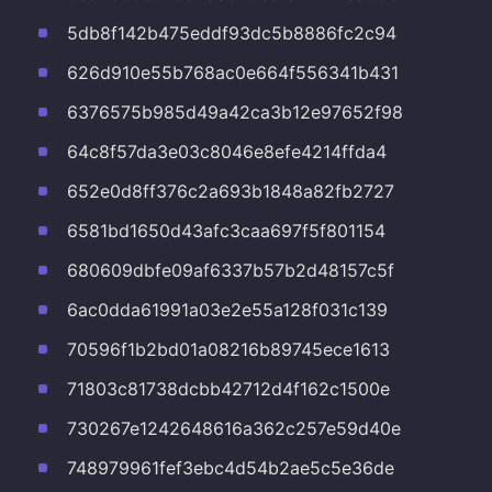
5db8f142b475eddf93dc5b8886fc2c94
626d910e55b768ac0e664f556341b431
6376575b985d49a42ca3b12e97652f98
64c8f57da3e03c8046e8efe4214ffda4
652e0d8ff376c2a693b1848a82fb2727
6581bd1650d43afc3caa697f5f801154
680609dbfe09af6337b57b2d48157c5f
6ac0dda61991a03e2e55a128f031c139
70596f1b2bd01a08216b89745ece1613
71803c81738dcbb42712d4f162c1500e
730267e1242648616a362c257e59d40e
748979961fef3ebc4d54b2ae5c5e36de