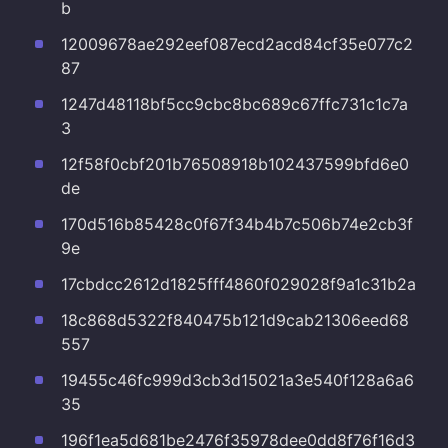
b
12009678ae292eef087ecd2acd84cf35e077c2
87
1247d48118bf5cc9cbc8bc689c67ffc731c1c7a
3
12f58f0cbf201b76508918b102437599bfd6e0
de
170d516b85428c0f67f34b4b7c506b74e2cb3f
9e
17cbdcc2612d1825fff4860f029028f9a1c31b2a
18c868d5322f840475b121d9cab21306eed68
557
19455c46fc999d3cb3d15021a3e540f128a6a6
35
196f1ea5d681be2476f35978dee0dd8f76f16d3