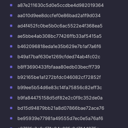
a87e211630c5d0e5ccdbe4d982019364
aa010d9ee8dccfef0e86bad2a1f9d034
ad4f452fc0be5b0c6ac5522e4f368ea5
ae5bbe4ab308bc77426ffb33af5415a5
b462096818eda1e35b629e7b1af7a6f6
b49a17baf630e1269cfded74ab4fc02c
b8ff3690433fbfaaa80edb03becff739
b92165be1a1272bfdc046082cf72852f
b99ee5b54d6e83c14fa75856c82eff3c
b9fa84475158d5df82e2c0f9c352de0a
bd15d94879bb21a8d07866bae72ace76
be95939e77981a49555d7ec0e5a76af6