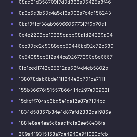
08ad31d358709f7d0d388a95425a8f46
0a3e6e3b50e4a5cf6a008a7c4d156243
0baf9f1cf38ab9696606773f7f6b70e1
0c4e2298be19885dabb98a1d24389a04
0cc89ec2c5388ecb59446bd92e72c589
0e54085cb5f2a44ca92677390d8e6667
0fe1eed1742e85612aa58f4d4eb5802b
138078dab6bde11ff844e8b701ca7111
155b36676f51557866414c297e06962f
15dfcff704ac6bd5e1da12a87a7104bd
1834d58357b34e4d87afd2332da1986e
1881e8ae4ea5c6aac1fcfa2ae58e36fa
209a419315158a7de4940e9f1080cfcb