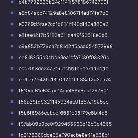
e4b7792833b24a1141f578186742709f
e5d84acc74129a8e81067f4ed74fa7b0
e6269d5fae7cc1d014f443df40a880a3
e8faad217b5182a611ca49f52518e0c5
e99852b772ea7d81d245aac054577998
eb818255b0cbbe3ea1cfa7130f08326c
ecc70f3de24a7f60fcbb1b5ee7ad6cdb
ee6da25426a18e06201b633af2d2aa74
f510cd61e532ce14ac488c8bc1257501
f58a39fd9321145934ae91867a1905ec
f5b6f6985ecbccf6561c06f79e6bf4c6
f97ab09b0ce0f929455583e12b3e4365
fc2178660dce65e790acbe8e41e568cf