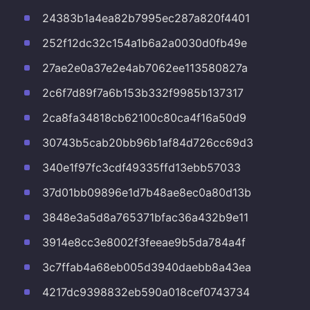
24383b1a4ea82b7995ec287a820f4401
252f12dc32c154a1b6a2a0030d0fb49e
27ae2e0a37e2e4ab7062ee113580827a
2c6f7d89f7a6b153b332f9985b137317
2ca8fa34818cb62100c80ca4f16a50d9
30743b5cab20bb96b1af84d726cc69d3
340e1f97fc3cdf49335ffd13ebb57033
37d01bb09896e1d7b48ae8ec0a80d13b
3848e3a5d8a765371bfac36a432b9e11
3914e8cc3e8002f3feeae9b5da784a4f
3c7ffab4a68eb005d3940daebb8a43ea
4217dc9398832eb590a018cef0743734