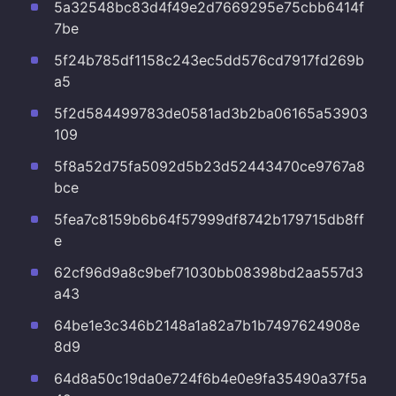
5a32548bc83d4f49e2d7669295e75cbb6414f
7be
5f24b785df1158c243ec5dd576cd7917fd269b
a5
5f2d584499783de0581ad3b2ba06165a53903
109
5f8a52d75fa5092d5b23d52443470ce9767a8
bce
5fea7c8159b6b64f57999df8742b179715db8ff
e
62cf96d9a8c9bef71030bb08398bd2aa557d3
a43
64be1e3c346b2148a1a82a7b1b7497624908e
8d9
64d8a50c19da0e724f6b4e0e9fa35490a37f5a