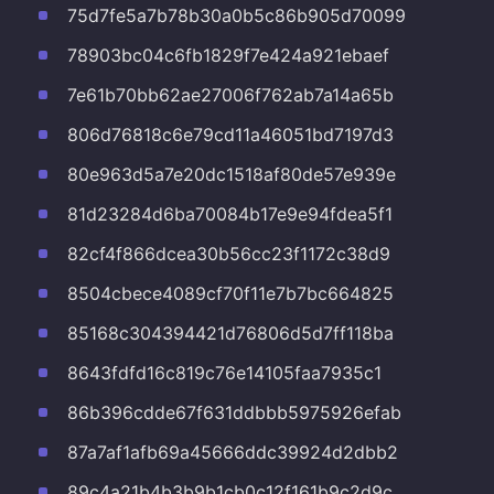
75d7fe5a7b78b30a0b5c86b905d70099
78903bc04c6fb1829f7e424a921ebaef
7e61b70bb62ae27006f762ab7a14a65b
806d76818c6e79cd11a46051bd7197d3
80e963d5a7e20dc1518af80de57e939e
81d23284d6ba70084b17e9e94fdea5f1
82cf4f866dcea30b56cc23f1172c38d9
8504cbece4089cf70f11e7b7bc664825
85168c304394421d76806d5d7ff118ba
8643fdfd16c819c76e14105faa7935c1
86b396cdde67f631ddbbb5975926efab
87a7af1afb69a45666ddc39924d2dbb2
89c4a21b4b3b9b1cb0c12f161b9c2d9c