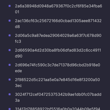
2a6a38948d0948a679367f0c2cf6f85e34fba6
01
2ac136cf63c25672166d0cbad1305aee871432
d8
2d06a5c9a87edea29064029a6a63f7c678d90
fc3
2d66590a4d2d30ba8fb06dfad83d2c6cc4911
d90
2d696e74fc590c3c7de71378d96cbd2b918e0
ede
2f98522d5c221aa5e0a7e845d16e8f3200a50
3ec
3024f712cef04725375342b9ae1db0fc07badd
3a
31417d78858922bf5516a0b0a2044b09e5f94