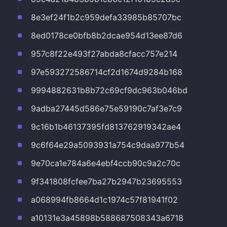
8e3ef24f1b2c959defa33985b85707bc
8ed0178ce0bfb8b2dcae954d13ee87d6
957c8f22e493f27abda8cfacc757e214
97e593272586714cf2d1674d9284b168
9994882631b8b72c69cf9dc963b046bd
9adba27445d586e75e59190c7af3e7c9
9c16b1b46137395fd813762919342ae4
9c6f64e29a5093931a754c9daa977b54
9e70ca1e784a6e4ebf4ccb90c9a2c70c
9f341808fcfee7ba27b2947b23695553
a068994fb8664d1c1974c57f81941f02
a10131e3a45898b588687508343a6718