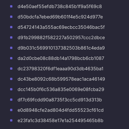
d4e50aef55efdb738c845b1f9a5f69c8
d50bdcfa7ebed69b601f4e5c924d977e
d54724143a555ac69ecbcc35046bac5f
d91b299882f582227a502957ccc2dbce
d9b031c569910137382503b861c4eda9
da2d0cbe08c88db14a1798bcb6cb1087
dc23798320f6df1eaaa90d3db4635ba1
dc43be8092c68b599578eac1aca46149
dcc145b0f6c536a835e0069e08fcba29
df7c69fcdd90a8735f3cc5cd913d313b
e0d8948cfe2ad804d4fdd55523cf61cd
e23fa1c3d38458e17e1a254495465b8b