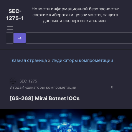
Перейти
Новости информационной безопасности:
к
SEC-
свежие кибератаки, уязвимости, защита
контенту
1275-1
данных и экспертные анализы.
Search
for:
Главная страница
»
Индикаторы компрометации
SEC-1275
3 года
Индикаторы компрометации
0
[GS-268] Mirai Botnet IOCs