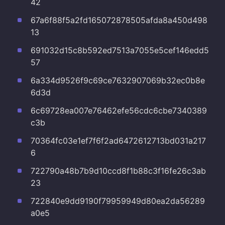
42
67a6f88f5a2fd165072878505afda8a450d498
13
691032d15c8b592ed7513a7055e5cef146edd5
57
6a334d9526f9c69ce7632907069b32ec0b8e
6d3d
6c69728ea007e76462efe56cdc6cbe7340389
c3b
70364fc03e1ef7f6f2ad6472612713bd031a217
6
722790a48b7b9d10ccd8f1b88c3f16fe26c3ab
23
722840e9dd9190f79959949d80ea2da56289
a0e5