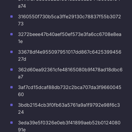
a74
3160550f730b5ca3ffe29130c78837f55b3072
73
3272beee47b40aef50ef573e3fa6cc6708e8ea
1e
33678df4e955097951017dd867c6425399456
27d
362d60ea92361cfe48165080b9f478ad18dbc6
a7
3af7cd15dcaf88db732c2bca707da3f9660045
60
3bdb2154cb3f0fb63a5761a9a1f9792e98f6c3
24
3eda39e5f0326e0eb3f41899aeb52b0124080
91e