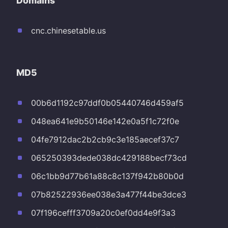
Domains
cnc.chinesetable.us
MD5
00b6d1192c97ddf0b05440746d459af5
048ea641e9b50146e142e0a5f1c72f0e
04fe7912dac2b2cb9c3e185aecef37c7
065250393dede038dc429188becf73cd
06c1bb9d77b61a88c8c137f942b80b0d
07b82522936ee038e3a477f44be3dce3
07f196cefff3709a20c0ef0dd4e9f3a3