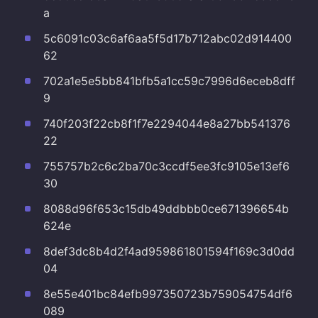
a
5c6091c03c6af6aa5f5d17b712abc02d914400
62
702a1e5e5bb841bfb5a1cc59c7996d6eceb8dff
9
740f203f22cb8f1f7e2294044e8a27bb541376
22
755757b2c6c2ba70c3ccdf5ee3fc9105e13ef6
30
8088d96f653c15db49ddbbb0ce671396654b
624e
8def3dc8b4d2f4ad959861801594f169c3d0dd
04
8e55e401bc84efb997350723b759054754df6
089