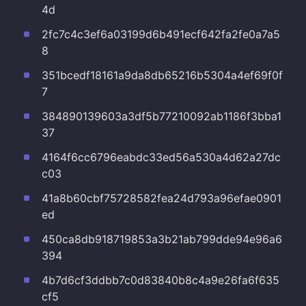
4d
2fc7c4c3ef6a03199d6b491ecf642fa2fe0a7a5
8
351bcedf18161a9da8db65216b5304a4ef69f0f
7
384890139603a3df5b77210092ab1186f3bba1
37
4164f6cc6796eabdc33ed56a530a4d62a27dc
c03
41a8b60cbf75728582fea24d793a96efae0901
ed
450ca8db918719853a3b21ab799dde94e96a6
394
4b7d6cf3ddbb7c0d83840b8c4a9e26fa6f635
cf5