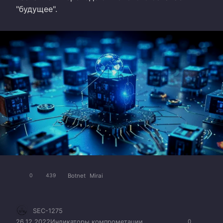
"будущее".
Botnet
Mirai
0
439
SEC-1275
26.12.2022
Индикаторы компрометации
0