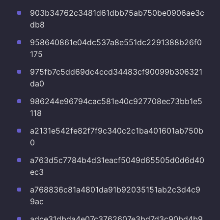
903b34762c3481d61dbb75ab750be0906ae3c
db8
958640861e04dc537a8e551dc2291388b26f0
175
975fb7c5dd69dc4ccd34483cf90099b306321
da0
986244e96794cac581e40c927708ec73bb1e5
118
a2131e542fe82f7f9c340c2c1ba401601ab750b
0
a763d5c7784b4d31eacf5049d65505d0d6d40
ec3
a768836c81a4801da91b92035151ab2c3d4c9
9ac
adce31dbda4e07c3762607e3bd7d3c90bd4b9