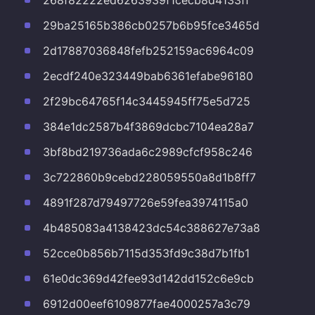
268f82222ed6263939f1cecb8d4133ff
29ba25165b386cb0257b6b95fce3465d
2d17887036848fefb252159ac6964c09
2ecdf240e323449bab6361efabe96180
2f29bc64765f14c3445945ff75e5d725
384e1dc2587b4f3869dcbc7104ea28a7
3bf8bd219736ada6c2989cfcf958c246
3c722860b9cebd228059550a8d1b8ff7
4891f287d79497726e59fea3974115a0
4b485083a4138423dc54c388627e73a8
52cce0b856b7115d353fd9c38d7b1fb1
61e0dc369d42fee93d142dd152c6e9cb
6912d00eef6109877fae4000257a3c79