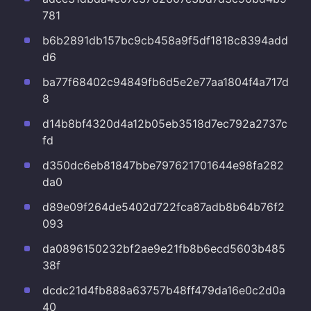
781
b6b2891db157bc9cb458a9f5df1818c8394add
d6
ba77f68402c94849fb6d5e2e77aa1804f4a717d
8
d14b8bf4320d4a12b05eb3518d7ec792a2737c
fd
d350dc6eb81847bbe797621701644e98fa282
da0
d89e09f264de5402d722fca87adb8b64b76f2
093
da0896150232bf2ae9e21fb8b6ecd5603b485
38f
dcdc21d4fb888a63757b48ff479da16e0c2d0a
40