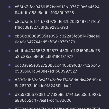
c56fb71fce9459152bdc913b1075710e5a4524
94dfdfb163a5ddbe10080b9726
c82c7affd151fb78f978a1647b2053497217f6e1
ff6cc38132756fdd928b7a93
cb56d30869585ae0951c322a5fc6b747dede6
0e49e647744ed5eff66e87f3379
cbdfbb4043552f62577bf53bb1f13150945c75
a2fe88ecb86d0cd94190131977
cdc0a8e5e632720b5cc4405b9f6d77fc2bc45
c5036681c6438e7ed1500997527
d33f1a1b62c3e4f242efed17468da1da426d9c4
8e28702a10cde0f32459edae2
d3a583b573391fc17d3b9cd774da6e0dfb928b
a886c52cff77eaf17cc4d8d600