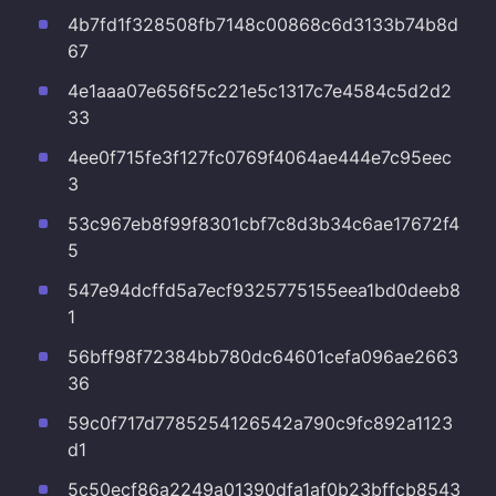
4b7fd1f328508fb7148c00868c6d3133b74b8d
67
4e1aaa07e656f5c221e5c1317c7e4584c5d2d2
33
4ee0f715fe3f127fc0769f4064ae444e7c95eec
3
53c967eb8f99f8301cbf7c8d3b34c6ae17672f4
5
547e94dcffd5a7ecf9325775155eea1bd0deeb8
1
56bff98f72384bb780dc64601cefa096ae2663
36
59c0f717d7785254126542a790c9fc892a1123
d1
5c50ecf86a2249a01390dfa1af0b23bffcb8543