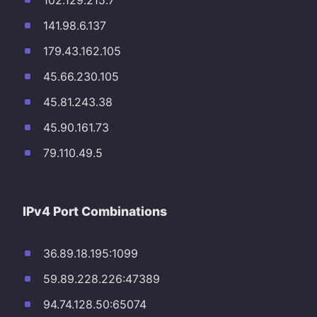
102.129.215.7
141.98.6.137
179.43.162.105
45.66.230.105
45.81.243.38
45.90.161.73
79.110.49.5
IPv4 Port Combinations
36.89.18.195:1099
59.89.228.226:47389
94.74.128.50:65074