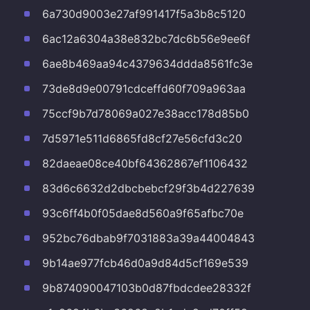
6a730d9003e27af991417f5a3b8c5120
6ac12a6304a38e832bc7dc6b56e9ee6f
6ae8b469aa94c4379634ddda8561fc3e
73de8d9e00791cdceffd60f709a963aa
75ccf9b7d78069a027e38acc178d85b0
7d5971e511d6865fd8cf27e56cfd3c20
82daeae08ce40bf64362867ef1106432
83d6c6632d2dbcbebcf29f3b4d227639
93c6ff4b0f05dae8d560a9f65afbc70e
952bc76dbab9f7031883a39a44004843
9b14ae977fcb46d0a9d84d5cf169e539
9b874090047103b0d87fbdcdee28332f