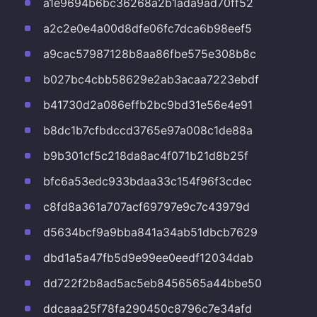
a1e9694b6bc36268a2b1ada9ad70ff52
a2c2e0e4a00d8dfe06fc7dca6b98eef5
a9cac57987128b8aa86fbe575e308b8c
b027bc4cbb58629e2ab3acaa7223ebdf
b41730d2a086effb2bc9bd31e56e4e91
b8dc1b7cfbdccd3765e97a008c1de88a
b9b301cf5c218da8ac4f071b21d8b25f
bfc6a53edc933bdaa33c154f96f3cdec
c8fd8a361a707acf69797e9c7c43979d
d5634bcf9a9bba841a34ab51dbcb7629
dbd1a5a47fb5d9e99ee0eedf12034dab
dd722f2b8ad5ac5eb8456565a44bbe50
ddcaaa25f78fa290450c8796c7e34afd