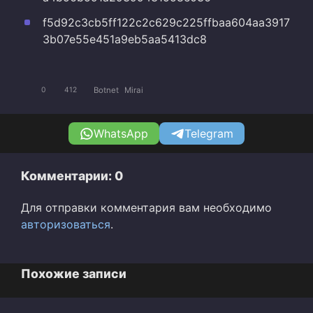
f5d92c3cb5ff122c2c629c225ffbaa604aa3917
3b07e55e451a9eb5aa5413dc8
Botnet
Mirai
0
412
WhatsApp
Telegram
Комментарии: 0
Для отправки комментария вам необходимо
авторизоваться
.
Похожие записи