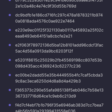
d779c522e3d7fe29c941be09bc89aee3f4753f
2e1c0a48c4e74c9f30d55b769d
dc9bdfb1e186cd716fc297c478a18783211b974
0a0818ada4576c0ae922e7464
e220e9ec01f25f321130ab0117a45892a25f02c
eaa8493eb64151a8cbcfe2e21
e2f063f78972136d5ba12b8101add96cdcf3fac
5ac4d56a0913da9bc6203f12f
e5201f8615c25029b2fb45569198cc807d53b
098d435acc4369243c62277c236
ec00be2dadd55e35b444955b4fc7caf5cbda3
9c8ac3eca6250d4d8a8d4a429b3
f365373c290e55afa985138f5eb046c7b58e13
367337716d64ce1c9eb6c213d9
f4d7cf4ebf7b1b796f35e6946ab383d7cc7bea7
a4b56b591a29399431558e036