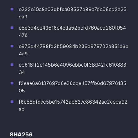
e222e10c8a03dbfca08537b89c7dc09cd2a25
ca3
e5e3d4ce43516e4cda52bcfd760acd280f054
476
e975d44788fd3b59084b236d979702a351e6e
4a9
eb618ff2e145b6e4096ebbc0f38d42fe610888
34
f2eae6a6137697d6e26cbe457ffb6d67976135
05
f6e58dfd7c5be15742ab627c86342ac2eeba92
ad
SHA256