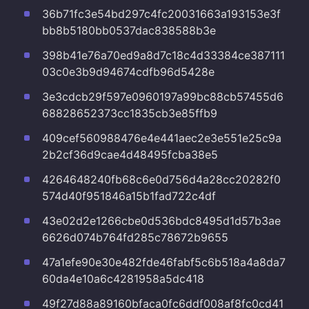
36b71fc3e54bd297c4fc20031663a193153e3f
bb8b5180bb0537dac838588b3e
398b41e76a70ed9a8d7c18c4d33384ce387111
03c0e3b9d94674cdfb96d5428e
3e3cdcb29f597e0960197a99bc88cb57455d6
68828652373cc1835cb3e85ffb9
409cef560988476e4e441aec2e3e551e25c9a
2b2cf36d9cae4d48495fcba38e5
4264648240fb68c6e0d756d4a28cc20282f0
574d40f951846a15b1fad722c4df
43e02d2e1266cbe0d536bdc8495d1d57b3ae
6626d074b764fd285c78672b9655
47a1efe90e30e482fde46fabf5c6b518a4a8da7
60da4e10a6c4281958a5dc418
49f27d88a89160bfaca0fc6ddf008af8fc0cd41