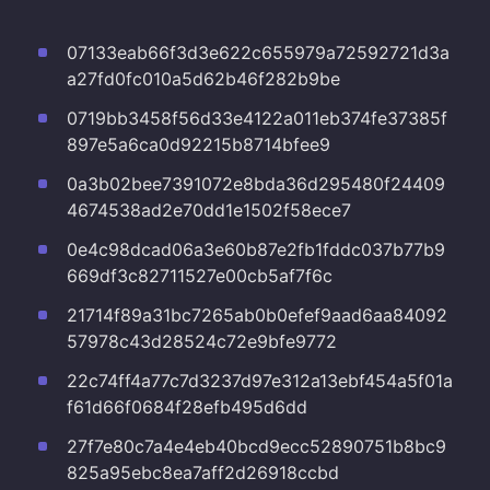
07133eab66f3d3e622c655979a72592721d3a
a27fd0fc010a5d62b46f282b9be
0719bb3458f56d33e4122a011eb374fe37385f
897e5a6ca0d92215b8714bfee9
0a3b02bee7391072e8bda36d295480f24409
4674538ad2e70dd1e1502f58ece7
0e4c98dcad06a3e60b87e2fb1fddc037b77b9
669df3c82711527e00cb5af7f6c
21714f89a31bc7265ab0b0efef9aad6aa84092
57978c43d28524c72e9bfe9772
22c74ff4a77c7d3237d97e312a13ebf454a5f01a
f61d66f0684f28efb495d6dd
27f7e80c7a4e4eb40bcd9ecc52890751b8bc9
825a95ebc8ea7aff2d26918ccbd