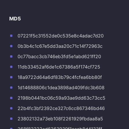
MD5
07221f5c31552de0c535e8c4adac7d20
0b3b4c1c67e5dd3aa20c71c14f72963c
0c77bacc3cb746eb3fd5e1abd621ff20
11db33452af6de1c67386a5f174cf725
18a9722d64a6df83b79c4fcfea6bb80f
1d14688806c1dea3898ad409fdc3b608
2198b0441bc06c59a93ae9dd63c73cc5
22b4fc3bf2392ce327c6cc867346bd46
23802132a73eb108f2261929fbdaa8a5