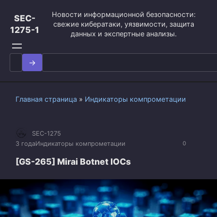
Перейти
Новости информационной безопасности:
к
SEC-
свежие кибератаки, уязвимости, защита
контенту
1275-1
данных и экспертные анализы.
Search
for:
Главная страница
»
Индикаторы компрометации
SEC-1275
3 года
Индикаторы компрометации
0
[GS-265] Mirai Botnet IOCs