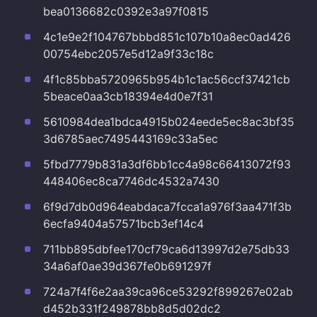
bea0136682c0392e3a97f0815
4c1e9e2f104767bbbd851c107b10a8ec0ad426
00754ebc2057e5d12a9f33c18c
4f1c85bba5720965b954b1c1ac56ccf37421cb
5beace0aa3cb18394e4d0e7f31
5610984dea1bdca4915b024eede5ec8ac3bf35
3d6785aec7495443169c33a5ec
5fbd7779b831a3df6bb1cc4a98c66413072f93
448406ec8ca7746dc4532a7430
6f9d7db0d964eabdaca7fcca1a976f3aa471f3b
6ecfa9404a57571bcb3ef14c4
711bb895dbfee170cf79ca6d13997d2e75db33
34a6af0ae39d367fe0b691297f
724a7f4f6e2aa39ca96ce53292f899267e02ab
d452b331f249878bb8d5d02dc2