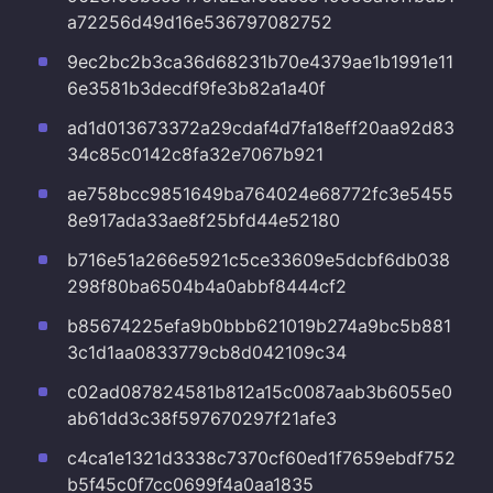
a72256d49d16e536797082752
9ec2bc2b3ca36d68231b70e4379ae1b1991e11
6e3581b3decdf9fe3b82a1a40f
ad1d013673372a29cdaf4d7fa18eff20aa92d83
34c85c0142c8fa32e7067b921
ae758bcc9851649ba764024e68772fc3e5455
8e917ada33ae8f25bfd44e52180
b716e51a266e5921c5ce33609e5dcbf6db038
298f80ba6504b4a0abbf8444cf2
b85674225efa9b0bbb621019b274a9bc5b881
3c1d1aa0833779cb8d042109c34
c02ad087824581b812a15c0087aab3b6055e0
ab61dd3c38f597670297f21afe3
c4ca1e1321d3338c7370cf60ed1f7659ebdf752
b5f45c0f7cc0699f4a0aa1835