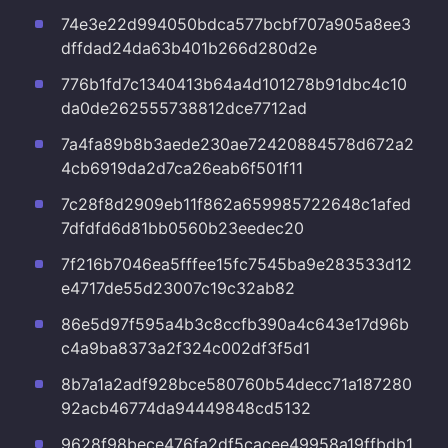
74e3e22d994050bdca577bcbf707a905a8ee3
dffdad24da63b401b266d280d2e
776b1fd7c1340413b64a4d101278b91dbc4c10
da0de262555738812dce7712ad
7a4fa89b8b3aede230ae72420884578d672a2
4cb6919da2d7ca26eab6f501f11
7c28f8d2909eb11f862a659985722648c1afed
7dfdfd6d81bb0560b23eedec20
7f216b7046ea5fffee15fc7545ba9e283533d12
e4717de55d23007c19c32ab82
86e5d97f595a4b3c8ccfb390a4c643e17d96b
c4a9ba8373a2f324c002df3f5d1
8b7a1a2adf928bce580760b54decc71a187280
92acb46774da94449848cd5132
9628f98bece476fa2df5cacee49958a19ffbdb1