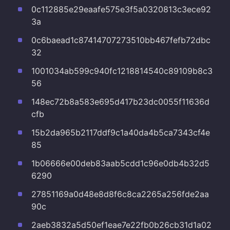
0c112885e29eaafe575e3f5a0320813c3ece92
3a
0c6baead1c87414707273510bb467fefb72dbc
32
1001034ab599c940fc1218814540c89109b8c3
56
148ec72b8a583e695d417b23dc0055f11636d
cfb
15b2da965b2117ddf9c1a40da4b5ca7343cf4e
85
1b06666e00deb83aab5cdd1c96e0db4b32d5
6290
27851169a0d48e8d8f6c8ca2265a256fde2aa
90c
2aeb3832a5d50ef1eae7e22fb0b26cb31d1a02