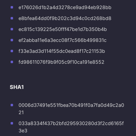
e176026d1b2a4d3278ce9ad94eb928bb
e8bfea64dd0f9b202c3d94c0cd268bd8
ec815c139225e50fff47be1d7b350b4b
ef2abba11e6a3ecc08f7c566b499831c
f33e3ad3d114f55dc0ead8f17c21153b
fd98611076f9b9f05c9f10ca191e8552
SHA1
0006d37491e551fbea70b491f0a7fa0d49c2a0
21
033a8334f437b2bfd295930280d3f2cd6165f
3e3