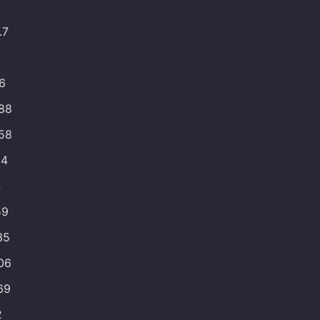
.7
66
188
158
84
4
59
35
106
69
2