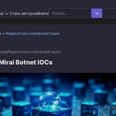
Search
ки
Стать автором
Войти
for:
а
»
Индикаторы компрометации
года
Индикаторы компрометации
Mirai Botnet IOCs