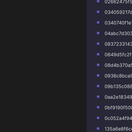
02662475f5
034059217
0340740f1e
04abc7d30
0837233143
0849d5fc2
08d4b370a
0938c8bca
09b135c088
0aa2e18349
0bf9190f50
0c052a4f94
135a6e8f6c