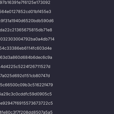
97b16391e7f6125e173092
564e0127852cd01bf455e3
c9f31a1940d6520bdb590d6
da22c21365675815db71e8
7032303004792ba0a4db714
54c33386eb6114fc603d4e
763d3a860d684b6dec6c9a
44d4225c5224f26711527d
97a025d692d151cb80747d
55c66500c09b3c51622f479
6a29c3c0cddfc59d0905c5
be92947f6915573673722c5
4fe80c3f7f208dd8507a5a5