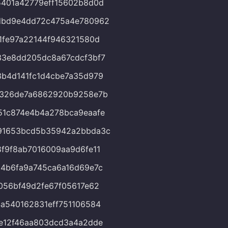
401a42779eff15602b8d0d
dbd9e4dd72c475a4e780962
1fe97a22144f946321580d
33e8dd205dc8a67cdcf3bf7
b4d141fc1d4cbe7a35d979
f326de7a6862920b9258e7b
51c874e4b4a278bca9eaafe
91653bcd5b35942a2bbda3c
f9f8ab7016009aa9d6fe11
4b6fa9a745ca6a16d69e7c
056bf49d2fe67f05617e62
a540162831eff751106584
e12f46aa803dcd3a4a2dde