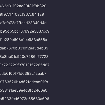
462d01192ae30f81f8b820
9f977f4f08cf967c64ff29
c7cfa73c7ffecd23349d4d
7b95db5bc167b92e3837cc9
11e289c608c1ee983a656a
fdab7670b031df2aa5d4b39
58e3bb01e920c7286c77728
3a723229f37013157265d67
cdb6100f71d0392c12eab7
9763526b4d62fadead91fb
5331a1ae59e4d8fc2460e0
fa5233fcd6973c65680a696