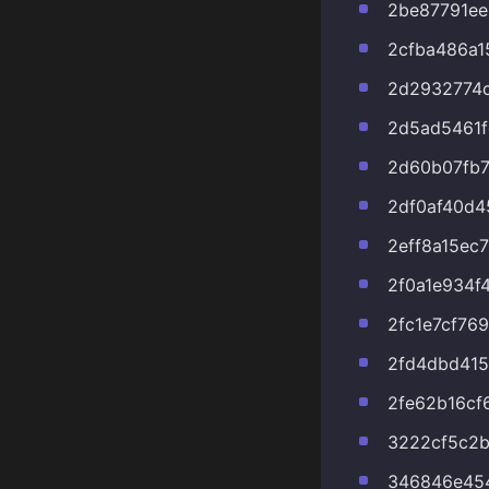
2be87791ee
2cfba486a1
2d2932774
2d5ad5461f
2d60b07fb
2df0af40d4
2eff8a15ec
2f0a1e934f
2fc1e7cf76
2fd4dbd41
2fe62b16cf
3222cf5c2
346846e45