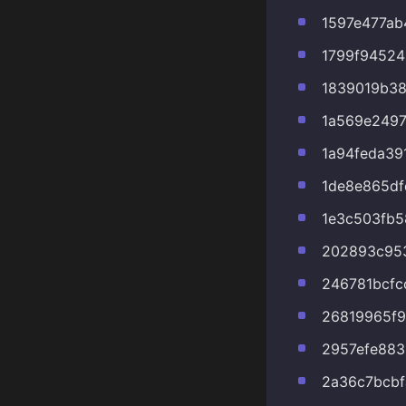
1597e477ab
1799f94524
1839019b38
1a569e249
1a94feda39
1de8e865d
1e3c503fb
202893c95
246781bcfc
26819965f9
2957efe883
2a36c7bcb