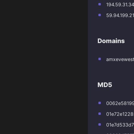
194.59.31.3
59.94.199.2
Domains
amxevewest
MD5
0062e58199
01e72e1228
01e7d533d