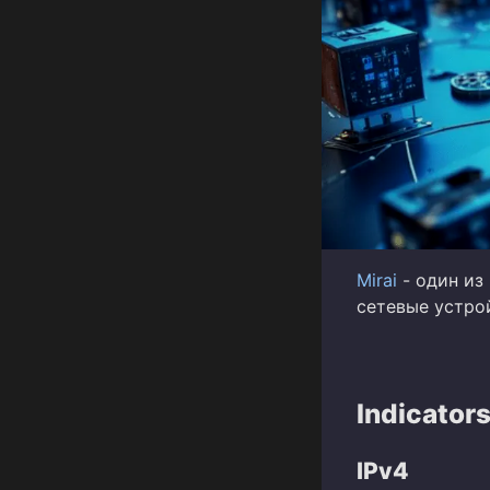
Mirai
- один из
сетевые устрой
Indicator
IPv4