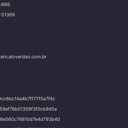
4:666
1:51369
ern.aloverdao.com.br
cc6bc14a4b7ff77f5a7f4c
59ef76b01359f3f0cb9d5a
78e560c76810d7e4d793b40