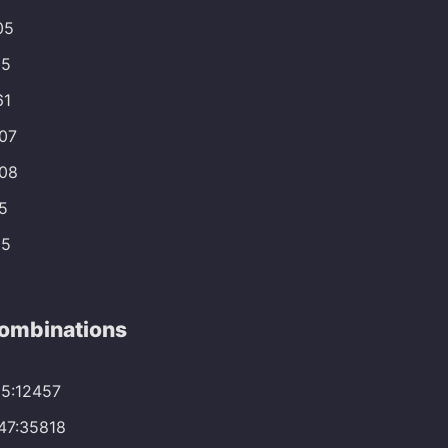
05
35
61
207
208
35
05
Combinations
15:12457
.47:35818