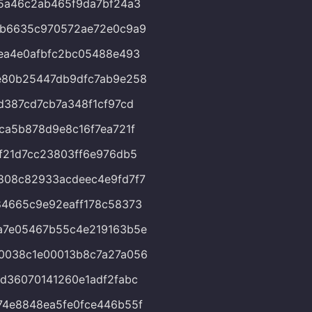
5a46c2ab465f9da7bf24a3
bb6635c970572ae72e0c9a9
ea4e0afbfc2bc05488e493
e80b25447db9dfc7ab9e258
d387cd7cb7a348f1cf97cd
ca5b878d9e8c16f7ea721f
f21d7cc23803ff6e976db5
808c82933acdeec4e9fd7f7
4665c9e92eaff178c58373
a7e05467b55c4e219163b5e
0038c1e00013b8c7a27a056
d36070141260e1adf2fabc
4e8848ea5fe0fce446b55f