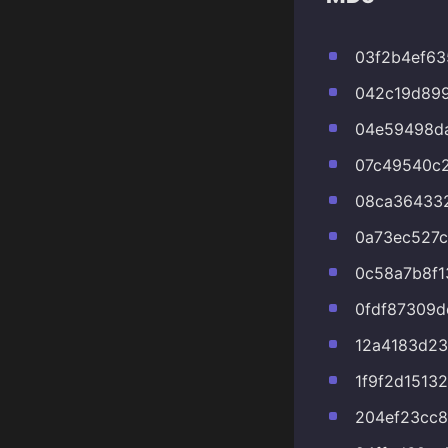
03f2b4ef63
042c19d89
04e59498da
07c49540c2
08ca36433
0a73ec527
0c58a7b8f
0fdf87309
12a4183d2
1f9f2d1513
204ef23cc