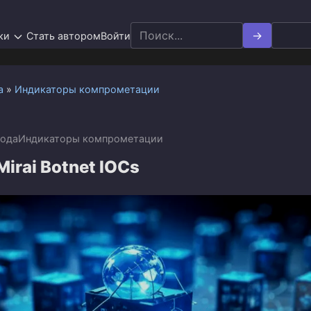
Search
ки
Стать автором
Войти
for:
а
»
Индикаторы компрометации
года
Индикаторы компрометации
Mirai Botnet IOCs