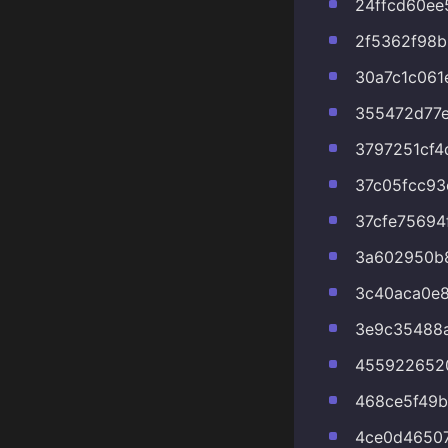
24ffcd60ee
2f5362f98
30a7c1c061
355472d77
3797251cf4
37c05fcc93
37cfe75694
3a602950b
3c40aca0e8
3e9c35488
455922652
468ce5f49b
4ce0d46507