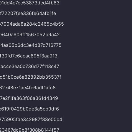
91dd4e7cc53873dcd4fb83
f72207fee336fe64afb1fe
b7004ada8a284c2465c4b55
e640a909ff1567052b9a42
c4aa05b6dc3e4d87d716775
f30fd7c6acac895f3aa913
ac4e3ea0c736d77f113c47
dd51b0ce6a82892bb35537f
32748e71ae4fe6adf1afc8
7e2f1fa363f06a361d4349
e619f0429b0de3a5cb9df6
275905fae342987f88e00c4
23467dc9b8f308b8144f57