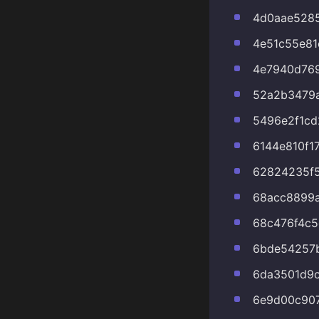
4d0aae5285
4e51c55e81
4e7940d76
52a2b3479
5496e2f1cd
6144e810f1
62824235f5
68acc8899
68c476f4c5
6bde54257
6da3501d9c
6e9d00c90