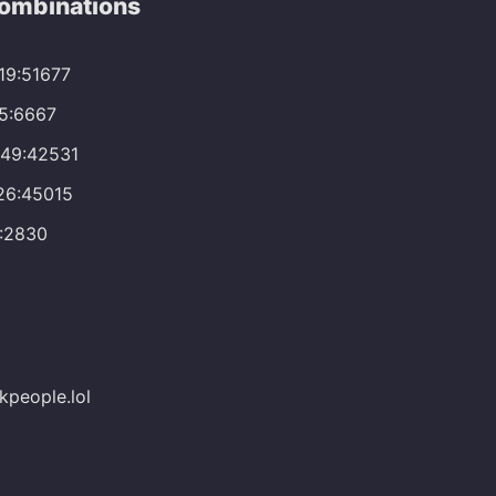
Combinations
119:51677
35:6667
149:42531
26:45015
8:2830
kpeople.lol