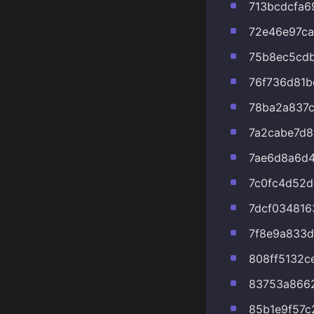
713bcdcfa6
72e46e97ca
75b8ec5cd
76f736d81b
78ba2a837
7a2cabe7d8
7ae6d8a6d4
7c0fc4d52
7dcf034816
7f8e9a833d
808ff5132c
83753a866
85b1e9f57c