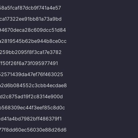
8a5fcaf87dcb9f741a4e57
ca17322ee91bb81a73a9bd
94670deca28c609dcc51d84
a2819545b62be944b8ce0cc
259bb2095f8f3ca17e3782
7f50f26f6a73f095977491
2571439da47ef76f463025
a2d6b084552c3cbb4ecdae8
d2c875ad19f2c8314e900d
b568309ec44f3eef85c8d0c
d41a4bd7982bff486379f1
77f8dd60ec56030e88d26d6