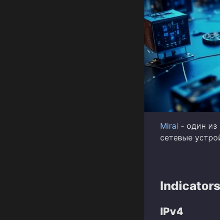
Mirai
- один из
сетевые устрой
Indicator
IPv4