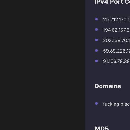
IPv4 Port 
117.212.170.
194.62.157.
202.158.70.
59.89.228.1
91.106.78.3
Domains
fucking.blac
MD5