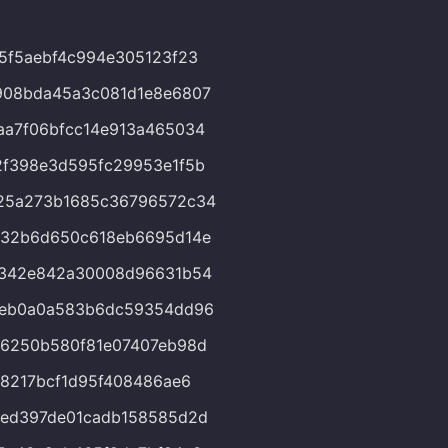
5f5aebf4c994e305123f23
908bda45a3c081d1e8e6807
a7f06bfcc14e913a465034
f398e3d595fc29953e1f5b
25a273b1685c36796572c34
c32b6d650c618eb6695d14e
1342e842a30008d96631b54
deb0a0a583b6dc59354dd96
36250b580f81e07407eb98d
28217bcf1d95f408486ae6
8ed397de01cadb158585d2d