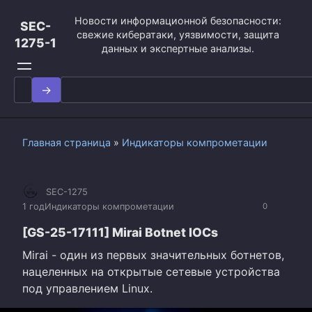
Перейти
Новости информационной безопасности:
к
SEC-
свежие кибератаки, уязвимости, защита
контенту
1275-1
данных и экспертные анализы.
Search
for:
Главная страница
»
Индикаторы компрометации
SEC-1275
1 год
Индикаторы компрометации
0
[GS-25-17111] Mirai Botnet IOCs
Mirai - один из первых значительных ботнетов,
нацеленных на открытые сетевые устройства
под управлением Linux.