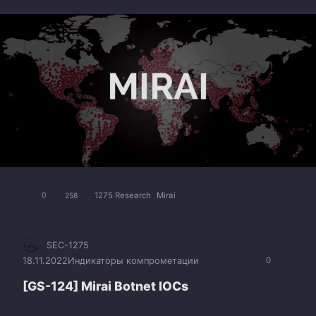
1275 Research
Mirai
0
258
SEC-1275
18.11.2022
Индикаторы компрометации
0
[GS-124] Mirai Botnet IOCs