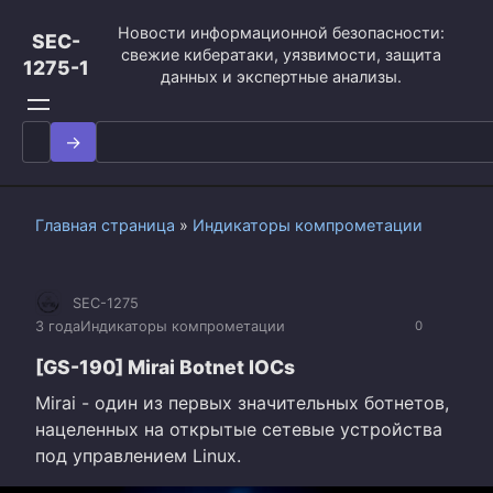
Перейти
Новости информационной безопасности:
к
SEC-
свежие кибератаки, уязвимости, защита
контенту
1275-1
данных и экспертные анализы.
Search
for:
Главная страница
»
Индикаторы компрометации
SEC-1275
3 года
Индикаторы компрометации
0
[GS-190] Mirai Botnet IOCs
Mirai - один из первых значительных ботнетов,
нацеленных на открытые сетевые устройства
под управлением Linux.