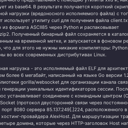
ет из base64. В результате получается короткий скрип
ной нагрузки (вредоносного исполняемого файла) с то
т использует утилиту curl для получения файла client.tx
 из формата ASCII85 через Python и распаковывает
zip2. Полученный бинарный файл сохраняется в каталог
анным на временной метке, и запускается в фоновом р
 что для этого не нужны никакие компиляторы: Python
ны во всех современных дистрибутивах Linux.
ная нагрузка - это исполняемый файл ELF для архитек
м более 6 мегабайт, написанный на языке Go версии 1.2
лиотеки gorilla/websocket для организации канала связ
ля генерации уникальных идентификаторов сессии. Посл
нос устанавливает соединение с командным центром (C
Socket (протокол двусторонней связи через постоянно
 порт 8080 сервера 85.137.249[.]224, расположенного в
 хостинг-провайдера AlexHost. Для маршрутизации тр
четыре домена, которые через HTTP-заголовок Host на