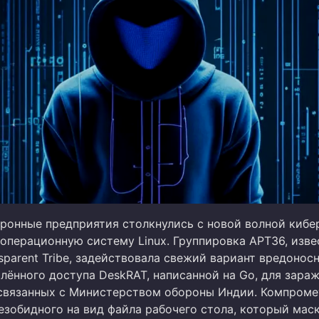
ронные предприятия столкнулись с новой волной кибер
 операционную систему Linux. Группировка APT36, изве
sparent Tribe, задействовала свежий вариант вредонос
лённого доступа DeskRAT, написанной на Go, для зара
связанных с Министерством обороны Индии. Компром
безобидного на вид файла рабочего стола, который мас