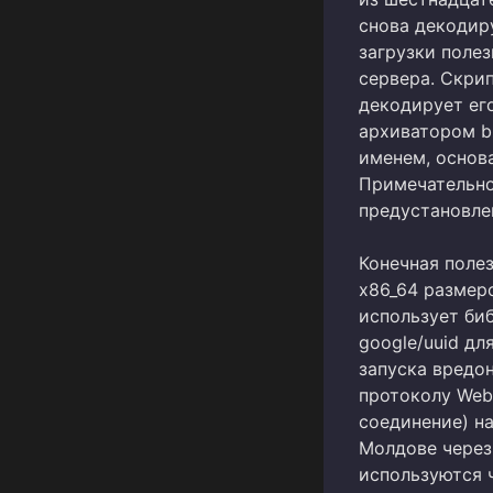
снова декодиру
загрузки полез
сервера. Скрип
декодирует его
архиватором b
именем, основ
Примечательно,
предустановле
Конечная полез
x86_64 размеро
использует биб
google/uuid д
запуска вредо
протоколу Web
соединение) на
Молдове через
используются 