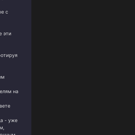
ые с
е эти
ротируя
ем
елям на
вете
а - уже
м,
ионным