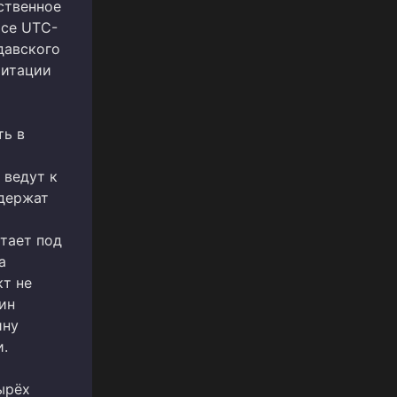
ственное
ясе UTC-
давского
митации
ь в
 ведут к
одержат
отает под
а
кт не
ин
ину
и.
ырёх