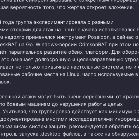
шая вероятность того, что жертва откроет вложение.
3 года группа экспериментировала с разными
ми стеками для атак на Linux: сначала использовался 
атем недолго применялся инструмент Poseidon, а сейчас
DeskRAT на Go. Windows-версии CrimsonRAT при этом н
дёт параллельное развитие обеих платформ. Для оборо
 это означает долгосрочную и целенаправленную угроз
гивает не только привычные настольные системы, но и
ованные рабочие места на Linux, часто используемые в
авок.
спешной атаки могут быть очень серьёзными: от кражи
по боевым машинам до нарушения работы целых
. Учитывая, что группировка действует как минимум с 
 документирована многими исследователями информа
 заказчикам систем защиты рекомендуется обратить о
нтроль запуска .desktop-файлов, а также на обнаруже