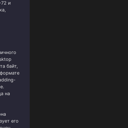
-72 и
ка,
личного
sktop
та байт,
 формате
adding-
е.
а на
она
зует его
онец,