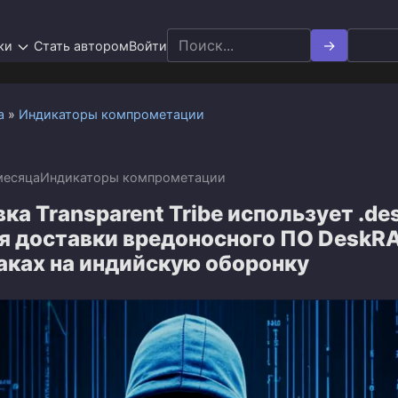
Search
ки
Стать автором
Войти
for:
а
»
Индикаторы компрометации
месяца
Индикаторы компрометации
ка Transparent Tribe использует .de
я доставки вредоносного ПО DeskRA
таках на индийскую оборонку