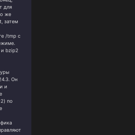
т для
го же
t, затем
е /tmp с
ежиме.
 и bzip2
туры
4.3. Он
и и
е
2) по
е
афика
правляют