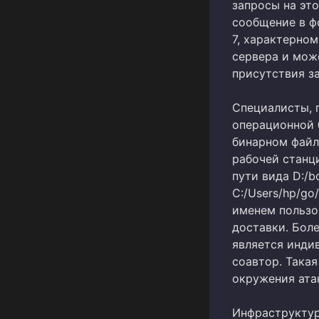
запросы на эт
сообщение в ф
7, характерно
сервера и мож
присутствия з
Специалисты, 
операционной 
бинарном файл
рабочей станц
пути вида D:/bo
C:/Users/hp/go
именем пользов
доставки. Боле
является инди
соавтор. Така
окружения ата
Инфраструктур