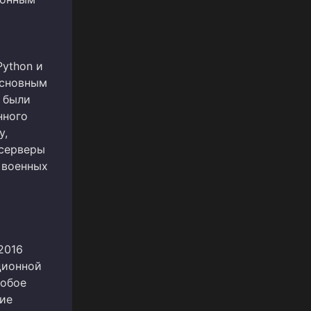
Python и
 основным
е были
нного
у,
 серверы
 военных
2016
ционной
собое
ние