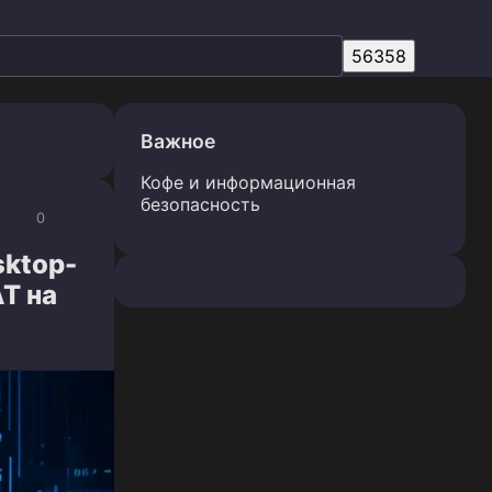
Важное
Кофе и информационная
безопасность
0
sktop-
T на