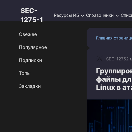
Перейти
SEC-
к
Ресурсы ИБ
Справочники
Спис
контенту
1275-1
Свежее
Главная страниц
Популярное
SEC-1275
2 
Подписки
Группиров
Топы
файлы дл
Закладки
Linux в а