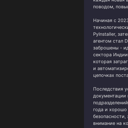
поводом, повы
Начиная с 202
технологически
PyInstaller, з
агентом стал 
заброшены - и
сектора Индии
которая затра
и автоматизир
цепочках пост
Последствия у
документации 
подразделений
года и хорошо
безопасности,
внимание на ко