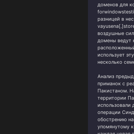
доменов для к
forwindowstesti
разницей в нес
vayusena[.]sto
воздушные силы
домены ведут н
расположенный
использует эт
несколько сем
Анализ предыд
приманок с ре
Пакистаном. Н
территории Па
использовали 
операции Синд
обострению на 
упомянутому к
каждая новая 