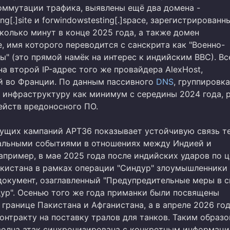
оммутации трафика, выявлены ещё два домена -
ng[.]site и forwindowstesting[.]space, зарегистрированн
колько минут в конце 2025 года, а также домен
re, имя которого переводится с санскрита как "Военно-
" (это прямой намёк на интерес к индийским ВВС). Вс
а второй IP-адрес того же провайдера AlexHost,
 во Франции. По данным пассивного
DNS
, группировка
у инфраструктуру как минимум с середины 2024 года, 
ейств вредоносного ПО.
ущих кампаний APT36 показывает устойчивую связь т
альными событиями в отношениях между Индией и
апример, в мае 2025 года после индийских ударов по ц
кистана в рамках операции "Синдур" злоумышленники
документ, озаглавленный "Предупредительные меры в с
ур". Осенью того же года приманки были посвящены
границе Пакистана и Афганистана, а в апреле 2026 год
онтракту на поставку тралов для танков. Таким образо
волна атак синхронизирована с конкретным информац