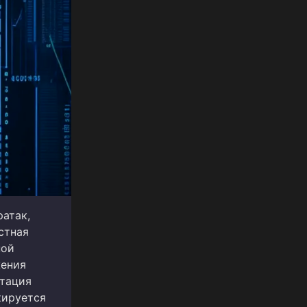
атак,
стная
ной
жения
етация
кируется