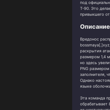
под официальн
Т-90. Это дела
привыкшего от
Описание
Вредонос расп
bossmaya[.]xyz
раскрытия ата
размером 1,4 м
но здесь увел
PNG размером 
заполнителя, 
Однако настоя
языке оболочки
Эта команда п
обрабатывает 
из шестнадцат