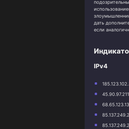
подозрительны
использование
злоумышленник
дать дополнит
если аналогич
Индикато
IPv4
185.123.102
45.90.97.211
68.65.123.1
85.137.249.
85.137.249.