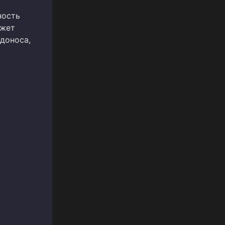
ность
ожет
доноса,