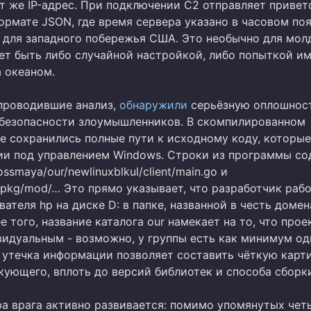
от же IP-адрес. При подключении C2 отправляет привет
ормате JSON, где время сервера указано в часовом по
м для западного побережья США. Это необычно для мол
ет быть либо случайной настройкой, либо попыткой и
а океаном.
проводившие анализ,
обнаружили
серьёзную оплошност
безопасности злоумышленников. В скомпилированном
е сохранились полные пути к исходному коду, которые
ии под управлением Windows. Строки из программы с
ssmaya/our/newlinuxblkul/client/main.go и
/pkg/mod/… Это прямо указывает, что разработчик раб
ателя hp на диске D: в папке, названной в честь домен
е того, название каталога our намекает на то, что прое
видуальным - возможно, у группы есть как минимум од
я утечка информации позволяет составить чёткую карт
кующего, вплоть до версий библиотек и способа сборк
а врага активно развивается: помимо упомянутых чет