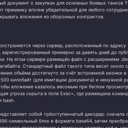
ый документ о закупках для основных боевых танков Т
ет приманку вполне убедительной для любого сотрудни
крывать вложения из оборонных контрактов.
ространяется через сервер, расположенный по адресу
, зарегистрированный примерно за девять дней до пуб
ки. На этом сервере размещён файл с расширением .de
егабайта. Стандартный файл такого типа весит около с
ичение объёма достигнуто за счёт встроенной иконки в
500 килобайт (для имитации документа) и ненужной p
чтобы вложение казалось весомым при беглом просмотр
щая угроза скрыта в поле Exec=, где размещена команд
 bash.
редставляет собой трёхступенчатый декодер: сначала 
896-символьный блок в формате base64, затем преобра
еричного представления с помощью утилиты xxd и, нак