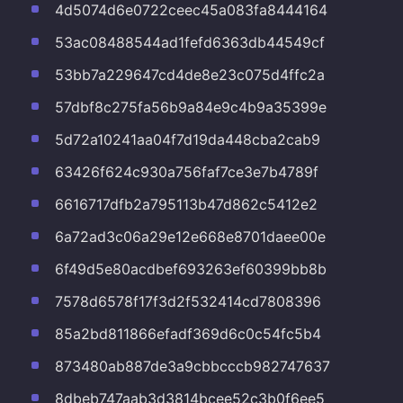
4d5074d6e0722ceec45a083fa8444164
53ac08488544ad1fefd6363db44549cf
53bb7a229647cd4de8e23c075d4ffc2a
57dbf8c275fa56b9a84e9c4b9a35399e
5d72a10241aa04f7d19da448cba2cab9
63426f624c930a756faf7ce3e7b4789f
6616717dfb2a795113b47d862c5412e2
6a72ad3c06a29e12e668e8701daee00e
6f49d5e80acdbef693263ef60399bb8b
7578d6578f17f3d2f532414cd7808396
85a2bd811866efadf369d6c0c54fc5b4
873480ab887de3a9cbbcccb982747637
8dbeb747aab3d3814bcee52c3b0f6ee5