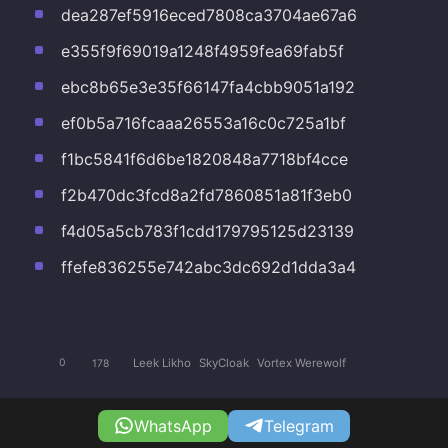
dea287ef5916eced7808ca3704ae67a6
e355f9f69019a1248f4959fea69fab5f
ebc8b65e3e35f66147fa4cbb9051a192
ef0b5a716fcaaa26553a16c0c725a1bf
f1bc5841f6d6be1820848a7718bf4cce
f2b470dc3fcd8a2fd7860851a81f3eb0
f4d05a5cb783f1cdd179795125d23139
ffefe836255e742abc3dc692d1dda3a4
Leek Likho
SkyCloak
Vortex Werewolf
0
178
WhatsApp
Telegram