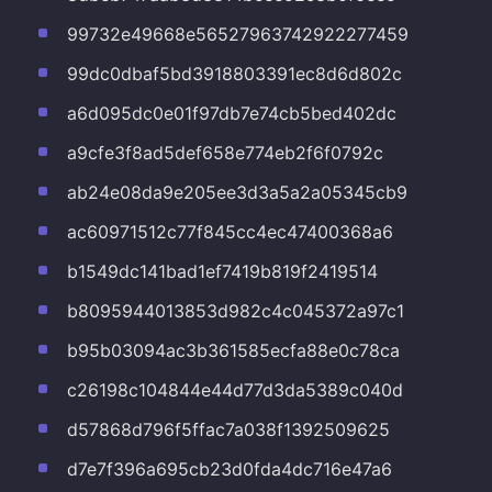
99732e49668e56527963742922277459
99dc0dbaf5bd3918803391ec8d6d802c
a6d095dc0e01f97db7e74cb5bed402dc
a9cfe3f8ad5def658e774eb2f6f0792c
ab24e08da9e205ee3d3a5a2a05345cb9
ac60971512c77f845cc4ec47400368a6
b1549dc141bad1ef7419b819f2419514
b8095944013853d982c4c045372a97c1
b95b03094ac3b361585ecfa88e0c78ca
c26198c104844e44d77d3da5389c040d
d57868d796f5ffac7a038f1392509625
d7e7f396a695cb23d0fda4dc716e47a6