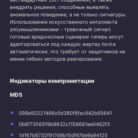
внедрить решения, способные выявлять
аномальное поведение, а не только сигнатуры.
Использование искусственного интеллекта
злоумышленниками - тревожный сигнал:
готовые вредоносные сценарии теперь могут
адаптироваться под каждую жертву почти
автоматически, что требует от защитников не
менее гибких методов реагирования.
Индикаторы компрометации
MD5
099e92221466c0d380f8fac942b65641
0b6f7356919b9632c1158681ee0462f3
14167b8732f917d9b15df47de9a94125