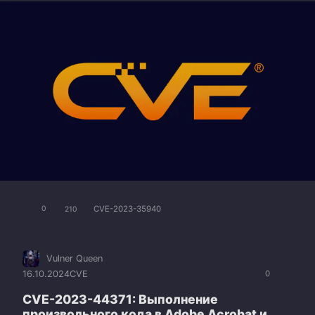
CVE-2023-35940
0
210
Vulner Queen
16.10.2024
CVE
0
CVE-2023-44371: Выполнение
произвольного кода в Adobe Acrobat и