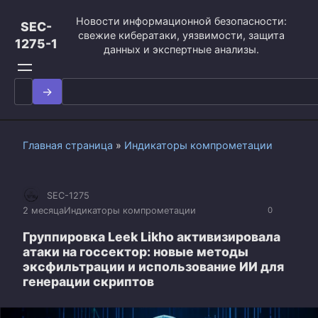
Перейти
Новости информационной безопасности:
к
SEC-
свежие кибератаки, уязвимости, защита
контенту
1275-1
данных и экспертные анализы.
Search
for:
Главная страница
»
Индикаторы компрометации
SEC-1275
2 месяца
Индикаторы компрометации
0
Группировка Leek Likho активизировала
атаки на госсектор: новые методы
эксфильтрации и использование ИИ для
генерации скриптов