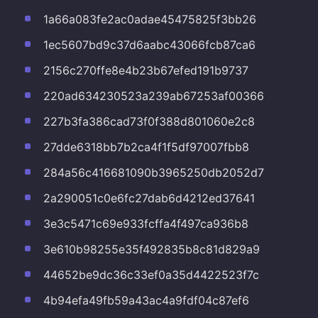
1a66a083fe2ac0adae45475825f3bb26
1ec5607bd9c37d6aabc43066fcb87ca6
2156c270ffe8e4b23b67efed191b9737
220ad634230523a239ab67253af00366
227b3fa386cad73f0f388d801060e2c8
27dde6318bb7b2ca4f1f5df97007fbb8
284a56c416681090b3965250db2052d7
2a290051c0e6fc27dab6d4212ed37641
3e3c5471c69e933fcffa4f497ca936b8
3e610b98255e35f492835b8c81d829a9
44652be9dc36c33ef0a35d4422523f7c
4b94efa49fb59a43ac4a9fdf04c87ef6