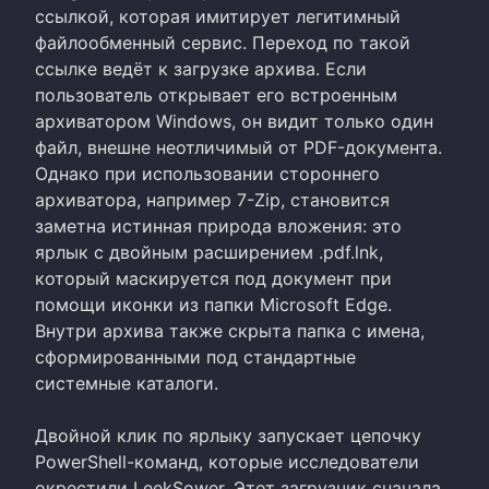
ссылкой, которая имитирует легитимный
файлообменный сервис. Переход по такой
ссылке ведёт к загрузке архива. Если
пользователь открывает его встроенным
архиватором Windows, он видит только один
файл, внешне неотличимый от PDF-документа.
Однако при использовании стороннего
архиватора, например 7-Zip, становится
заметна истинная природа вложения: это
ярлык с двойным расширением .pdf.lnk,
который маскируется под документ при
помощи иконки из папки Microsoft Edge.
Внутри архива также скрыта папка с имена,
сформированными под стандартные
системные каталоги.
Двойной клик по ярлыку запускает цепочку
PowerShell-команд, которые исследователи
окрестили LeekSower. Этот загрузчик сначала