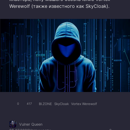
Werewolf (также известного как SkyCloak).
BI.ZONE
SkyCloak
Vortex Werewolf
0
417
Vulner Queen