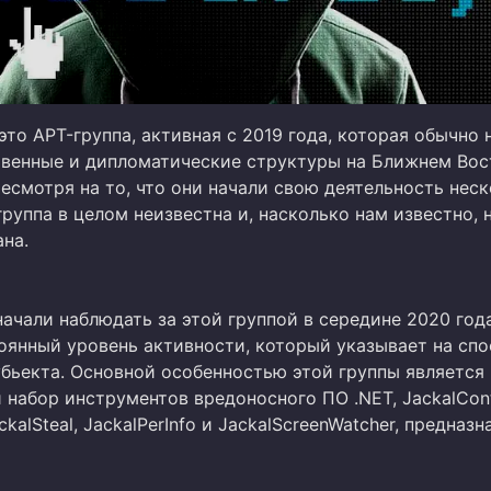
 это APT-группа, активная с 2019 года, которая обычно 
твенные и дипломатические структуры на Ближнем Вос
есмотря на то, что они начали свою деятельность нес
 группа в целом неизвестна и, насколько нам известно, 
на.
начали наблюдать за этой группой в середине 2020 год
оянный уровень активности, который указывает на спо
убьекта. Основной особенностью этой группы является
набор инструментов вредоносного ПО .NET, JackalCont
ckalSteal, JackalPerInfo и JackalScreenWatcher, предназ