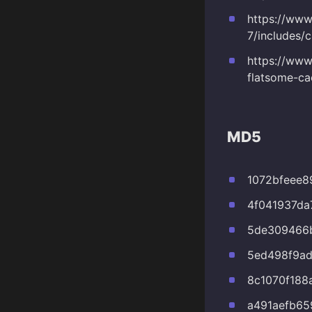
https://www
7/includes/
https://www
flatsome-ca
MD5
1072bfeee8
4f041937da
5de309466
5ed498f9a
8c1070f188
a491aefb6