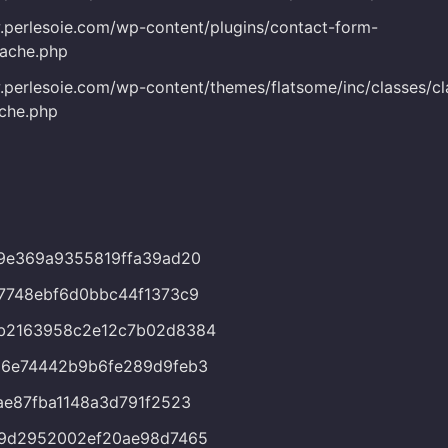
.perlesoie.com/wp-content/plugins/contact-form-
cache.php
.perlesoie.com/wp-content/themes/flatsome/inc/classes/cl
che.php
9e369a9355819ffa39ad20
7748ebf6d0bbc44f1373c9
b2163958c2e12c7b02d8384
d6e74442b9b6fe289d9feb3
ae87fba1148a3d791f2523
59d2952002ef20ae98d7465