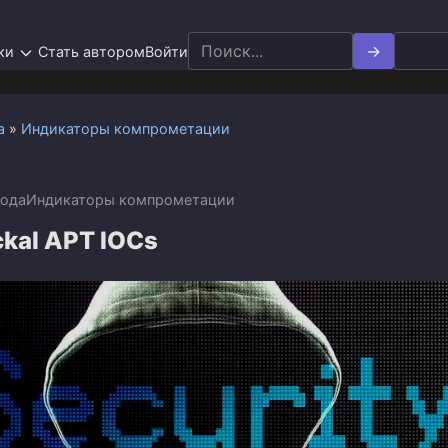
Search
ки
Стать автором
Войти
for:
а
»
Индикаторы компрометации
года
Индикаторы компрометации
kal APT IOCs