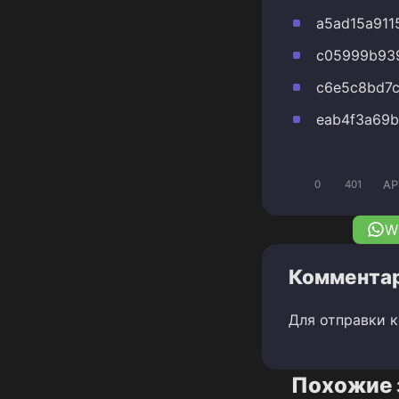
a5ad15a911
c05999b93
c6e5c8bd7c
eab4f3a69
AP
0
401
W
Комментар
Для отправки 
Похожие 