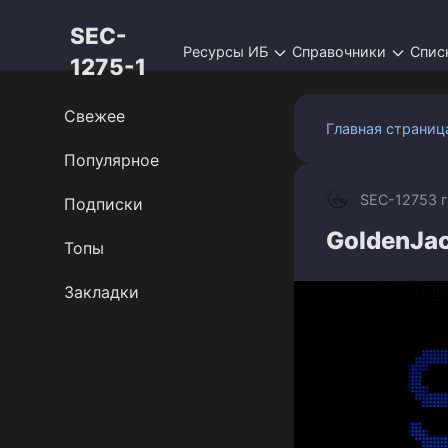
Перейти
SEC-
к
Ресурсы ИБ
Справочники
Спис
контенту
1275-1
Свежее
Главная страниц
Популярное
SEC-1275
3 
Подписки
GoldenJac
Топы
Закладки