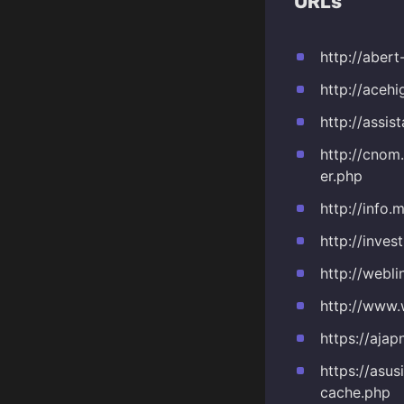
URLs
http://abert
http://acehi
http://assis
http://cnom
er.php
http://info.
http://inves
http://webli
http://www.
https://aja
https://asu
cache.php