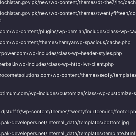
alochistan.gov.pk/new/wp-content/themes/dt-the7/inc/cac
alochistan.gov.pk/new/wp-content/themes/twentyfifteen/co
p
-i.com/wp-content/plugins/wp-persian/includes/class-wp-c
-i.com/wp-content/themes/hamyarwp-spacious/cache.php
erpower.com/wp-includes/class-wp-header-styles.php
herbal.ir/wp-includes/class-wp-http-iwr-client.php
hnocometsolutions.com/wp-content/themes/seofy/template
optimum.com/wp-includes/customize/class-wp-customize-s
.djstuff.fr/wp-content/themes/twentyfourteen/inc/footer.p
.pak-developers.net/internal_data/templates/bottom.jpg
.pak-developers.net/internal_data/templates/template.html