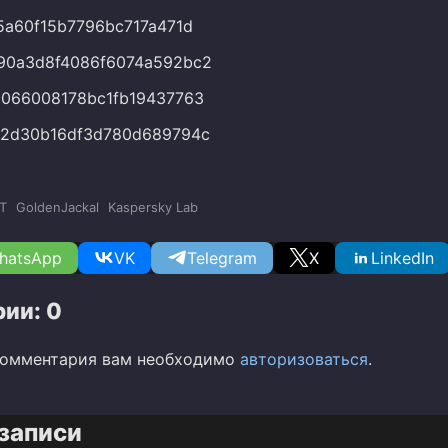
5a60f15b7796bc717a471d
90a3d8f4086f6074a592bc2
066008178bc1fb19437763
b2d30b16df3d780d689794c
T
GoldenJackal
Kaspersky Lab
hatsApp
VK
Telegram
X
LinkedIn
ии: 0
комментария вам необходимо
авторизоваться
.
записи