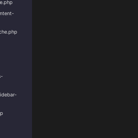
he.php
ntent-
ache.php
s-
idebar-
hp