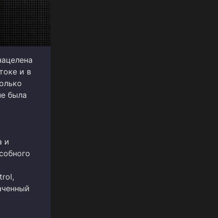
нацелена
токе и в
колько
не была
а и
собного
rol,
наченный