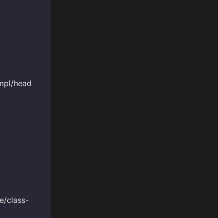
mpl/head
e/class-