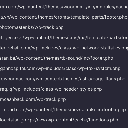
siran.com/wp-content/themes/woodmart/inc/modules/cach
ma.vn/wp-content/themes/croma/template-parts/footer.php
-photomaster.kz/wp-track.php
telligence.ai/wp-content/themes/cms/inc/template-parts/fo
steridehair.com/wp-includes/class-wp-network-statistics.ph
daran.be/wp-content/themes/tb-sound/inc/footer.php
rganhospital.com/wp-includes/class-wp-tax-system.php
kowcognac.com/wp-content/themes/astra/page-flags.php
iraq.iq/wp-includes/class-wp-header-styles.php
.jmcashback.com/wp-track.php
s.lmond.com/wp-content/themes/newsbook/inc/footer.php
alochistan.gov.pk/new/wp-content/cache/functions.php