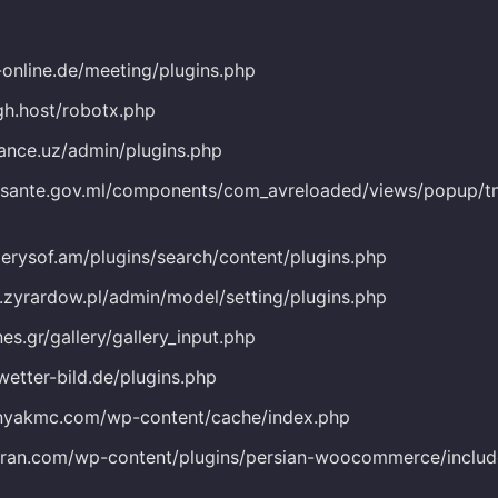
-online.de/meeting/plugins.php
gh.host/robotx.php
tance.uz/admin/plugins.php
.sante.gov.ml/components/com_avreloaded/views/popup/t
merysof.am/plugins/search/content/plugins.php
t.zyrardow.pl/admin/model/setting/plugins.php
nes.gr/gallery/gallery_input.php
wetter-bild.de/plugins.php
pnyakmc.com/wp-content/cache/index.php
siran.com/wp-content/plugins/persian-woocommerce/includ