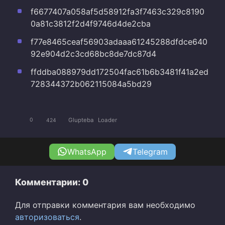
f6677407a058af5d58912fa3f7463c329c8190
0a81c3812f2d4f9746d4de2cba
f77e8465ceaf56903adaaa61245288dfdce640
92e904d2c3cd68bc8de7dc87d4
ffddba088979dd172504fac61b6b3481f41a2ed
728344372b062115084a5bd29
Glupteba
Loader
0
424
WhatsApp
Telegram
Комментарии: 0
Для отправки комментария вам необходимо
авторизоваться
.