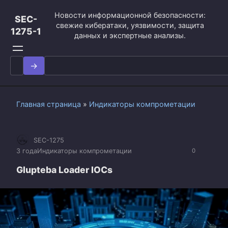
Перейти
Новости информационной безопасности:
к
SEC-
свежие кибератаки, уязвимости, защита
контенту
1275-1
данных и экспертные анализы.
Search
for:
Главная страница
»
Индикаторы компрометации
SEC-1275
3 года
Индикаторы компрометации
0
Glupteba Loader IOCs