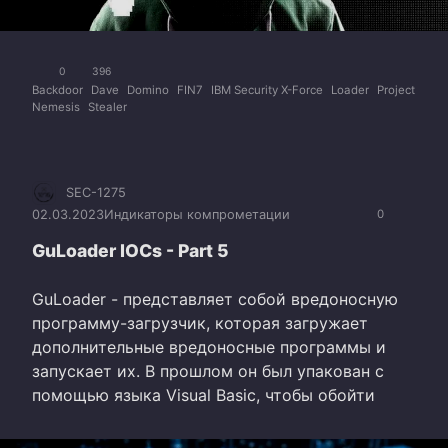
0
396
Backdoor
Dave
Domino
FIN7
IBM Security X-Force
Loader
Project
Nemesis
Stealer
SEC-1275
02.03.2023
Индикаторы компрометации
0
GuLoader IOCs - Part 5
GuLoader - представляет собой вредоносную
программу-загрузчик, которая загружает
дополнительные вредоносные программы и
запускает их. В прошлом он был упакован с
помощью языка Visual Basic, чтобы обойти