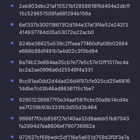
2eb903dbc21af15521bf2858618f6d404e2db1f
15c529651508fa68f294b156a
6ef337b300118613f2d194e37af3f4e52e242f3
414937784d35a53072e22acb0
824be36625a539c2ffaea77460dfa08b02664
e666b98df491b1a4d02c3f0bd94
8a74b23e884aa35cb7e77e5c57e12ff1517ec4a
bc2a2ae0996a6d25549f4a331
8cc91aa0dd2d4dad26d4f97cfe925cd25e6816
1ddbe7cd3b46ad8636115c1be7
926012389877f0e34aaf561fcbc00a9b14cd4e
aa7f209b93b333fb3d55d3b464
9666f7f0cb856f27e140aa32d8aebb51b87043
fa2994d7ea8606ef790736962a
972627cf69bedc5df116e5a651d759d3f0f3a7a