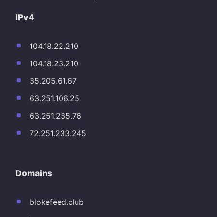
IPv4
104.18.22.210
104.18.23.210
35.205.61.67
63.251.106.25
63.251.235.76
72.251.233.245
Domains
blokefeed.club