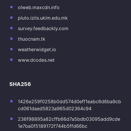
olweb.maxcdn.info
pluto.iziis.ukim.edu.mk
survey.feedbackly.com
thuocnam.tk
weatherwidget.io
www.dcodes.net
SHA256
1426e259f0258b0dd574d0eff1eabc6d6ba9cb
cd061daed5823a965d02364c94
236f98895a82cffb66d7a5bdb03095add9cde
1e7ba0f5189172f744b5ffd66bc