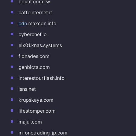
bount.com.tw
caffeinternet.it
cdn
.maxcdn.info
cyberchef.io
elx01.knas.systems
fionades.com
genbicta.com
interestourflash.info
isns.net
krupskaya.com
lifestomper.com
majul.com
m-onetrading-jp.com