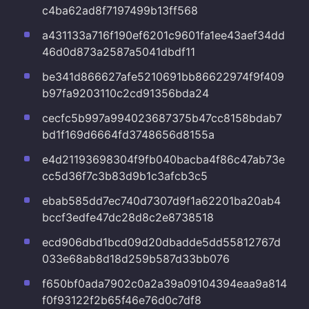
c4ba62ad8f7197499b13ff568
a431133a716f190ef6201c9601fa1ee43aef34dd
46d0d873a2587a5041dbdf11
be341d866627afe5210691bb86622974f9f409
b97fa9203110c2cd91356bda24
cecfc5b997a994023687375b47cc8158bdab7
bd1f169d6664fd3748656d8155a
e4d21193698304f9fb040bacba4f86c47ab73e
cc5d36f7c3b83d9b1c3afcb3c5
ebab585dd7ec740d7307d9f1a62201ba20ab4
bccf3edfe47dc28d8c2e8738518
ecd906dbd1bcd09d20dbadde5dd55812767d
033e68ab8d18d259b587d33bb076
f650bf0ada7902c0a2a39a09104394eaa9a814
f0f93122f2b65f46e76d0c7df8