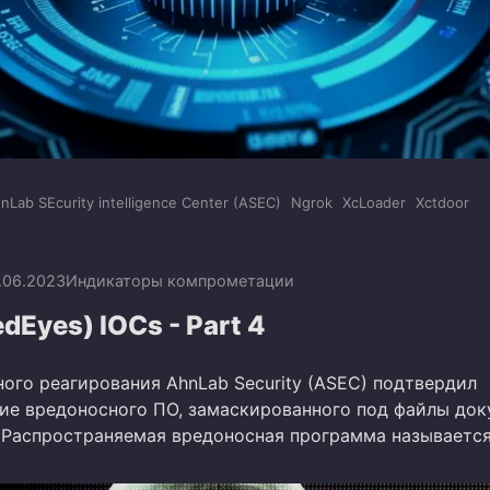
nLab SEcurity intelligence Center (ASEC)
Ngrok
XcLoader
Xctdoor
.06.2023
Индикаторы компрометации
dEyes) IOCs - Part 4
ного реагирования AhnLab Security (ASEC) подтвердил
ие вредоносного ПО, замаскированного под файлы док
. Распространяемая вредоносная программа называетс