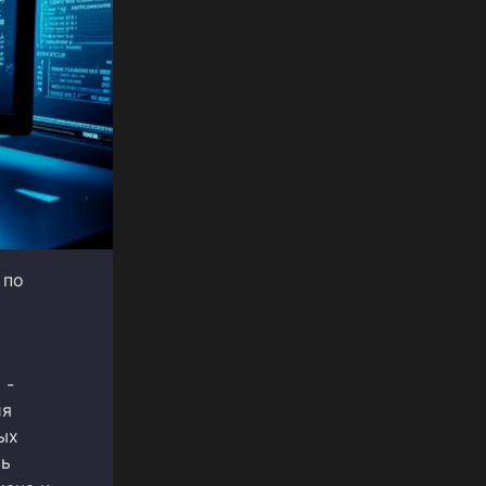
 по
 -
ия
ых
ть