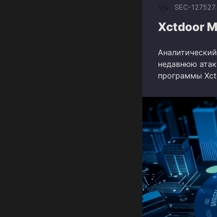
SEC-1275
27
Xctdoor M
Аналитический 
недавнюю атак
программы Xct