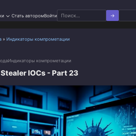
Search
ки
Стать автором
Войти
for:
а
»
Индикаторы компрометации
года
Индикаторы компрометации
Stealer IOCs - Part 23