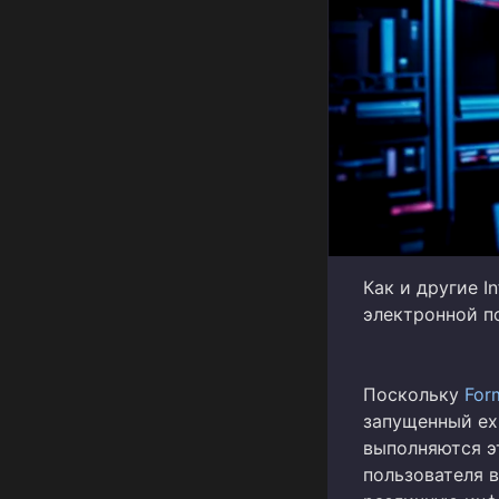
Как и другие I
электронной п
Поскольку
For
запущенный exp
выполняются э
пользователя 