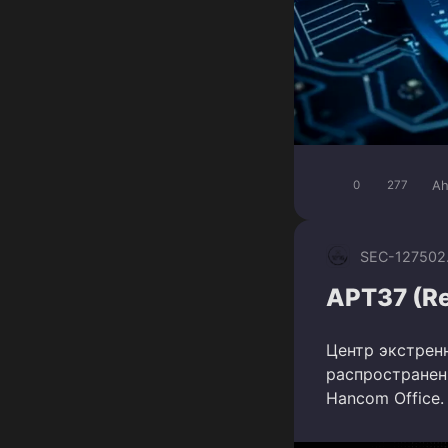
Ah
0
277
SEC-1275
02
APT37 (Re
Центр экстрен
распространен
Hancom Office