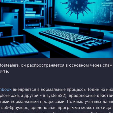
nfostealers, он распространяется в основном через спам
очте.
mbook
внедряется в нормальные процессы (один из них
lorer.exe, а другой - в system32), вредоносные действ
тими нормальными процессами. Помимо учетных данн
в веб-браузере, вредоносная программа может похища