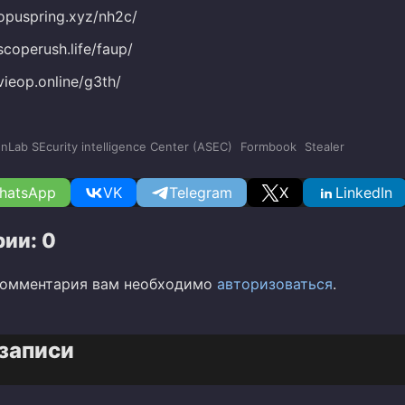
opuspring.xyz/nh2c/
coperush.life/faup/
vieop.online/g3th/
nLab SEcurity intelligence Center (ASEC)
Formbook
Stealer
hatsApp
VK
Telegram
X
LinkedIn
ии: 0
комментария вам необходимо
авторизоваться
.
записи