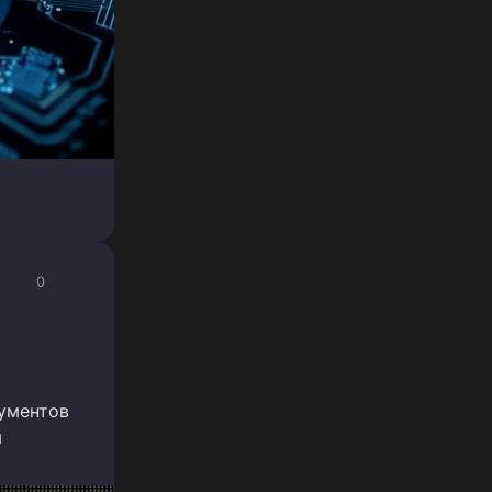
0
ументов
я