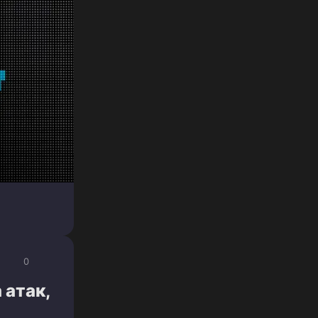
0
 атак,