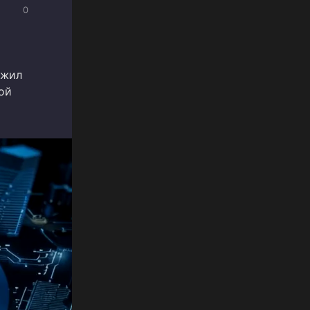
0
ужил
ой
ы