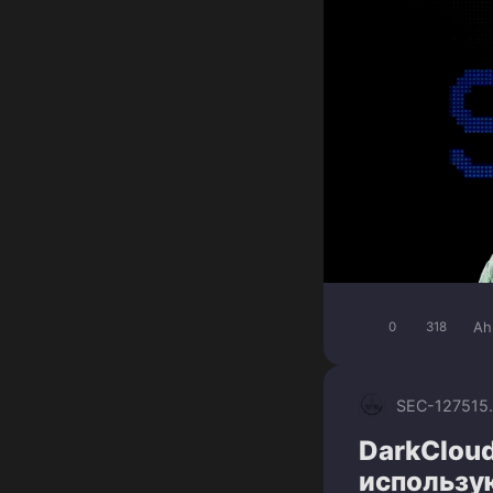
Ah
0
318
SEC-1275
15
DarkCloud
использу