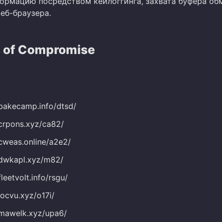
ормацию посредством кейлоггинга, захвата буфера об
еб-браузера.
s of Compromise
bakecamp.info/dtsd/
crpons.xyz/ca82/
cweas.online/a2e2/
.dwkapl.xyz/m82/
leetvolt.info/rsgu/
locvu.xyz/o17i/
mawelk.xyz/upa6/