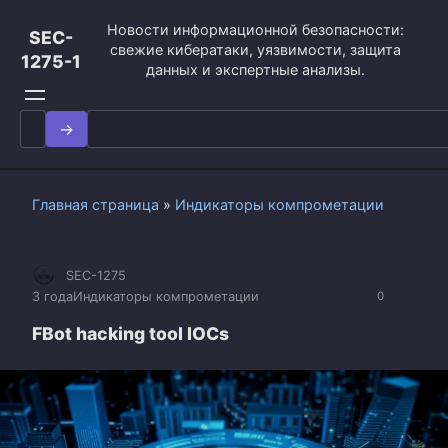
Перейти
Новости информационной безопасности:
к
SEC-
свежие кибератаки, уязвимости, защита
контенту
1275-1
данных и экспертные анализы.
Search
for:
Главная страница
»
Индикаторы компрометации
SEC-1275
3 года
Индикаторы компрометации
0
FBot hacking tool IOCs