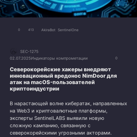
AkiraBot
SentinelOne
0
413
SEC-1275
02.07.2025
Индикаторы компрометации
0
Северокорейские хакеры внедряют
инновационный вредонос NimDoor для
атак на macOS-пользователей
криптоиндустрии
В нарастающей волне кибератак, направленных
на Web3 и криптовалютные платформы,
эксперты SentinelLABS выявили новую
сложную кампанию, связанную с
северокорейскими угрозными акторами.