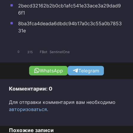
2becd32162b2b0cb1afc541e33ace3a29dad9
6f1
8ba3fca4deada6dbdc94b17a0c3c55a0b7853
31e
FBot
SentinelOne
0
315
WhatsApp
Telegram
Комментарии: 0
Для отправки комментария вам необходимо
авторизоваться
.
Похожие записи