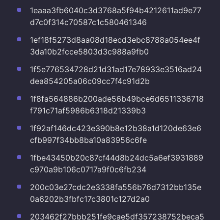
1eaaa3fb6040c3d3768a5f94b4212611ad9e77
d7c0f314c70587c1c580461346
1ef18f5273d8aa08d18ecd3ebc8788a054ee4f
3da10b2fcce5803d3c988a9fb0
1f5e776534728d21d31ad17e78933e3516ad24
dea854205a06c09cc7f4c91d2b
1f8fa564886b200ade56b49bce6d6511336718
f791c71af5986b6318d21339b3
1f92af146dc423e390b8e12b38a1d120de63e6
cfb997f34bb8ba10a83956c6fe
1fbe43450b20c87cf44d8b24dc5a6ef3931889
c970a9b106c0717a9f0c6fb234
200c03e27cdc2e3338fa556b76d7312bb135e
0a6202b3fbfc17c3801c127d2a0
203462f27bbb251fe9cae5df357238752beca5