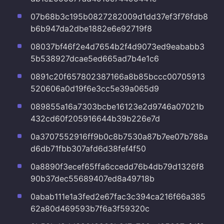
07b68b3c195b0827282009d1dd37ef3f76fdb8
b6b947da2dbe1882e6e92719f8
08037bf46f2e4d7654b2f4d9073ed9eababb3
5b538927dcae5ed665ad7b4e1c6
0891c20f657802387166a8b85bccc00705913
520606a0d19f6e3cc5e39a065d9
089855a16a7303bcbe16123e2d9746a07021b
432cd60f205916644b39b226e7d
0a3707552916ff9b0c8b7530a87b7ee07b788a
d6db71fbb307afd6d38fef4f50
0a8890f3ecef65ffa6ccedd76b4db79d1326f8
90b37dec55689407ed8a49718b
0abab111e1a3fed2e67fac3c394ca216f66a385
62a80d469593b7f6a3f59320c