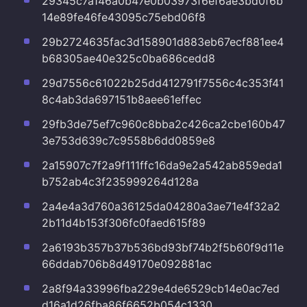
29345c7a146a0b47e0b03973f6ef6ae3bd0f6b
14e89fe46fe43095c75ebd06f8
29b2724635fac3d158901d883eb67ecf881ee4
b68305ae40e325c0ba686cedd8
29d7556c61022b25dd412791f7556c4c353f41
8c4ab3da697151b8aee61effec
29fb3de75ef7c960c8bba2c426ca2cbe160b47
3e753d639c7c9558b6dd0859e8
2a15907c7f2a9f111ffc16da9e2a542ab859eda1
b752ab4c3f235999264d128a
2a4e4a3d760a36125da04280a3ae71e4f32a2
2b11d4b153f306fc0faed615f89
2a6193b357b37b536bd93bf74b2f5b60f9d11e
66ddab706b8d49170e092881ac
2a8f94a33996fba229e4de6529cb14e0ac7ed
d16a1d26fba86f6652b054c1330