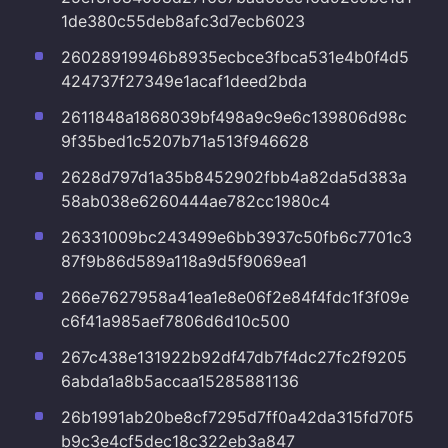
1de380c55deb8afc3d7ecb6023
26028919946b8935ecbce3fbca531e4b0f4d5
424737f27349e1acaf1deed2bda
2611848a1868039bf498a9c9e6c139806d98c
9f35bed1c5207b71a513f946628
2628d797d1a35b8452902fbb4a82da5d383a
58ab038e6260444ae782cc1980c4
26331009bc243499e6bb3937c50fb6c7701c3
87f9b86d589a118a9d5f9069ea1
266e7627958a41ea1e8e06f2e84f4fdc1f3f09e
c6f41a985aef7806d6d10c500
267c438e131922b92df47db7f4dc27fc2f9205
6abda1a8b5accaa15285881136
26b1991ab20be8cf7295d7ff0a42da315fd70f5
b9c3e4cf5dec18c322eb3a847