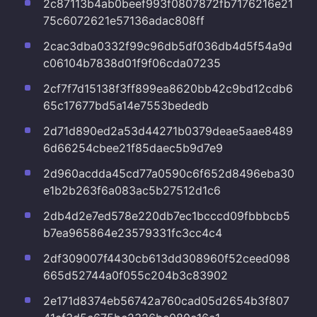
2c87113b4ab0beef993f0807872fb7176216e21
75c6072621e57136adac808ff
2cac3dba0332f99c96db5df036db4d5f54a9d
c06104b7838d01f9f06cda07235
2cf7f7d15138f3ff899ea8620bb42c9bd12cdb6
65c17677bd5a14e7553bededb
2d71d890ed2a53d44271b0379deae5aae8489
6d66254cbee21f85daec5b9d7e9
2d960acdda45cd77a0590c6f652d8496eba30
e1b2b263f6a083ac5b27512d1c6
2db4d2e7ed578e220db7ec1bcccd09fbbbcb5
b7ea965864e23579331fc3cc4c4
2df309007f4430cb613dd308960f52ceed098
665d52744a0f055c204b3c83902
2e171d8374eb56742a760cad05d2654b3f807