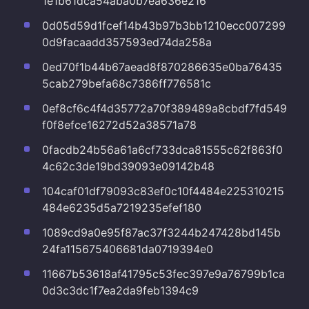
1e1b61dca54aba0b7ea636e216
0d05d59d1fcef14b43b97b3bb1210ecc007299
0d9facaadd357593ed74da258a
0ed70f1b44b67aead8f870286635e0ba76435
5cab279befa68c7386ff776581c
0ef8cf6c4f4d35772a70f389489a8cbdf7fd549
f0f8efce16272d52a38571a78
0facdb24b56a61a6cf733dca81555c62f863f0
4c62c3de19bd39093e09142b48
104caf01df79093c83ef0c10f4484e225310215
484e6235d5a7219235efef180
1089cd9a0e95f87ac37f3244b247428bd145b
24fa115675406681da0719394e0
11667b53618af41795c53fec397e9a76799b1ca
0d3c3dc1f7ea2da9feb1394c9