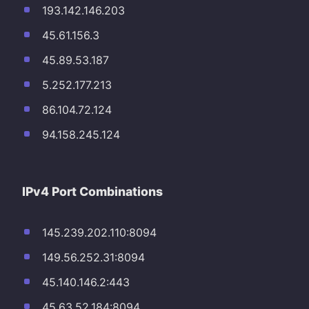
193.142.146.203
45.61.156.3
45.89.53.187
5.252.177.213
86.104.72.124
94.158.245.124
IPv4 Port Combinations
145.239.202.110:8094
149.56.252.31:8094
45.140.146.2:443
45.63.52.184:8094