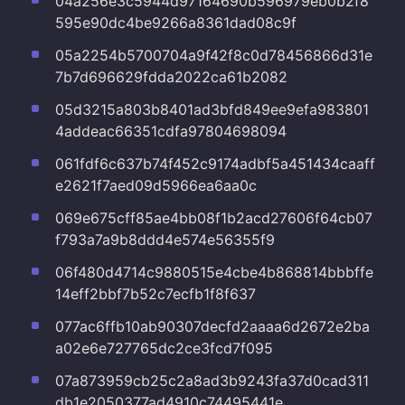
04a256e3c5944d97164690b596979eb0b2f8
595e90dc4be9266a8361dad08c9f
05a2254b5700704a9f42f8c0d78456866d31e
7b7d696629fdda2022ca61b2082
05d3215a803b8401ad3bfd849ee9efa983801
4addeac66351cdfa97804698094
061fdf6c637b74f452c9174adbf5a451434caaff
e2621f7aed09d5966ea6aa0c
069e675cff85ae4bb08f1b2acd27606f64cb07
f793a7a9b8ddd4e574e56355f9
06f480d4714c9880515e4cbe4b868814bbbffe
14eff2bbf7b52c7ecfb1f8f637
077ac6ffb10ab90307decfd2aaaa6d2672e2ba
a02e6e727765dc2ce3fcd7f095
07a873959cb25c2a8ad3b9243fa37d0cad311
db1e2050377ad4910c74495441e