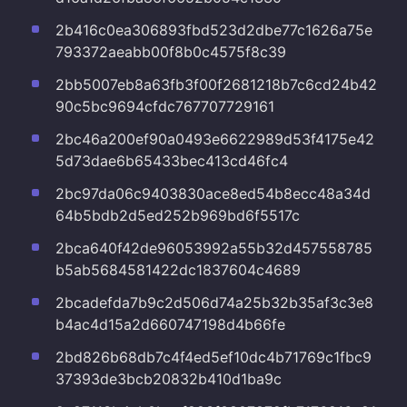
2b416c0ea306893fbd523d2dbe77c1626a75e
793372aeabb00f8b0c4575f8c39
2bb5007eb8a63fb3f00f2681218b7c6cd24b42
90c5bc9694cfdc767707729161
2bc46a200ef90a0493e6622989d53f4175e42
5d73dae6b65433bec413cd46fc4
2bc97da06c9403830ace8ed54b8ecc48a34d
64b5bdb2d5ed252b969bd6f5517c
2bca640f42de96053992a55b32d457558785
b5ab5684581422dc1837604c4689
2bcadefda7b9c2d506d74a25b32b35af3c3e8
b4ac4d15a2d660747198d4b66fe
2bd826b68db7c4f4ed5ef10dc4b71769c1fbc9
37393de3bcb20832b410d1ba9c