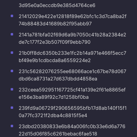
3d95e0a0eccdb9e385d4764ce6
21412029e422e12818f89e62bfc1c3d7ca8ba2f
74b88483d41689b82f95abb97
2141a781bfa02f69d6a9b7050c41b28a2384e2
de7c177f2e3b507f09f9ebb790
21b0ff8dc6350b233e1fc2b14a971e466f5ecc7
bf49e9b1cdbcda8a6559224e2
231c56282076255ee68066ace1c67be78d067
dbd6ca8731a27d637dbdd4858ea
232ceea592951167725cf41a139e2f61e8865ef
e156e3ba89f92c7d1258bf0ba
239fd9a06729f290656595bfb17d8ab140f15f1
0a77fc3721f2dba4c8815f5e4
23dbd20380833e6b84a006fc0b33e6d6a776
22d15d06f85c6261bebac6fae518