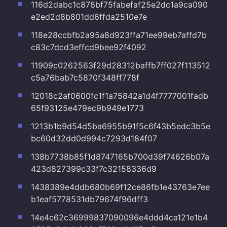
116d2dabc1c878bf75fabefaf25e2dc1a9ca090
e2ed2d8b801dd6ffda2510e7e
118e28ccbfb2a95a8d923ffa71ee99eb7affd7b
c83c7dcd3effcd9bee92f4092
11909c0262563f29d28312baffb7ff027f113512
c5a76bab7c5870f348ff778f
12018c2af0600fc1f1a75842a1d4f7777001fadb
65f93125e479ec9b949e1773
1213b1b9d54d5ba6955b91f5c6f43b5edc3b5e
bc60d32dd0d994c7293d184f07
138b7738b85f1d8747165b700d39f74626b07a
423d827399c33f7c32158336d9
1438389e4ddb680b69f12ce86fb1e43763e7ee
b1eaf5778531db79674f96dff3
14e4c62c36999837090096e4ddd4ca121e1b4