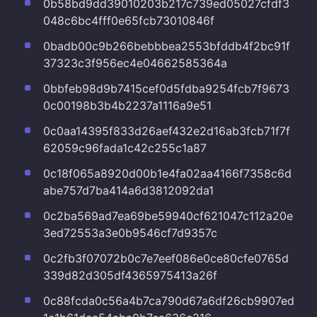
0b58bd9dd39010203b217c739ed05027cfdf3
048c6bc4fff0e65fcb73010846f
0badb00c9b266bebbbea2553bfddb4f2bc91f
37323c3f956ec4e04662585364a
0bbfeb98d9b7415cef0d5fdba9254fcb7f9673
0c00198b3b4b2237a1116a9e51
0c0aa14395f833d26aef432e2d16ab3fcb71f7f
62059c96fada1c42c255c1a87
0c18f065a8920d00b1e4fa02aa4166f7358c6d
abe757d7ba414a6d3812092da1
0c2ba569ad7ea69be59940cf621047c112a20e
3ed72553a3e0b9546cf7d9357c
0c2fb3f07072b0c7e7eef086e0ce80cfe0765d
339d82d305df4365975413a26f
0c88fcda0c56a4b7ca790d67a6df26cb9907ed