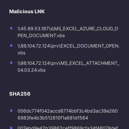
Malicious LNK
\\45.89.53.187\s\MS_EXCEL_AZURE_CLOUD_O
PEN_DOCUMENT.vbs
\\86.104.72.124\prv\EXCEL_DOCUMENT_OPEN.
vbs
\\86.104.72.124\prv\MS_EXCEL_ATTACHMENT_
04.03.24.vbs
SHA256
006dc774f042accd6774bbf3c4bd3ac39e260
6983fe4b3b512810f1a681d1564
007ebd9e42b39862ceff9869cfa34f46078def