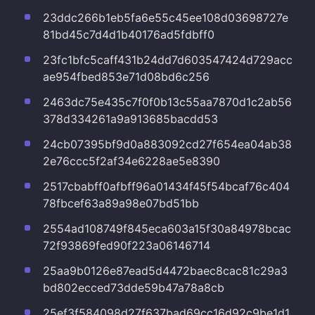
23ddc266b1eb5fa6e55c45ee108d03698727e
81bd45c7d4d1b40176ad5fdbff0
23fc1bfc5caff431b24dd7d603547424d729acc
ae954fbed853e71d08bd6c256
2463dc75e435c7f0f0b13c55aa7870d1c2ab56
378d334261a9a913685bacdd53
24cb07395bf9d0a883092cd27f654ea04ab38
2e76ccc5f2af34e6228ae5e8390
2517cbabff0afbff96a01434f45f54bcaf76c404
78fbcef63a89a98e07bd51bb
2554ad108749f845eca603a15f30a84978bcac
72f93869fed90f223a06146714
25aa9b0126e87ead5d4472baec8cac81c29a3
bd802ecced73dde59b47a78a8cb
25ef3f584098d27f637bad69cc16d92c9be1d1