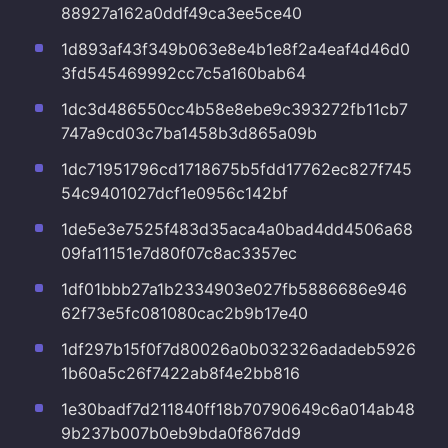
88927a162a0ddf49ca3ee5ce40
1d893af43f349b063e8e4b1e8f2a4eaf4d46d0
3fd545469992cc7c5a160bab64
1dc3d486550cc4b58e8ebe9c393272fb11cb7
747a9cd03c7ba1458b3d865a09b
1dc71951796cd1718675b5fdd17762ec827f745
54c9401027dcf1e0956c142bf
1de5e3e7525f483d35aca4a0bad4dd4506a68
09fa11151e7d80f07c8ac3357ec
1df01bbb27a1b2334903e027fb5886686e946
62f73e5fc081080cac2b9b17e40
1df297b15f0f7d80026a0b032326adadeb5926
1b60a5c26f7422ab8f4e2bb816
1e30badf7d211840ff18b70790649c6a014ab48
9b237b007b0eb9bda0f867dd9