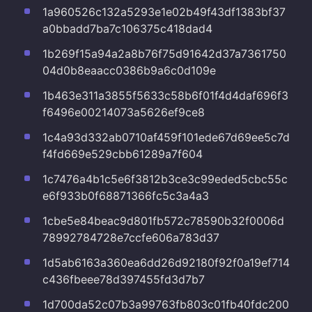
1a960526c132a5293e1e02b49f43df1383bf37
a0bbadd7ba7c106375c418dad4
1b269f15a94a2a8b76f75d91642d37a7361750
04d0b8eaacc0386b9a6c0d109e
1b463e311a3855f5633c58b6f01f4d4daf696f3
f6496e00214073a5626ef9ce8
1c4a93d332ab0710af459f101ede67d69ee5c7d
f4fd669e529cbb61289a7f604
1c7476a4b1c5e6f3812b3ce3c99eded5cbc55c
e6f933b0f68871366fc5c3a4a3
1cbe5e84beac9d801fb572c78590b32f0006d
78992784728e7ccfe606a783d37
1d5ab6163a360ea6dd26d92180f92f0a19ef714
c436fbeee78d397455fd3d7b7
1d700da52c07b3a99763fb803c01fb40fdc200