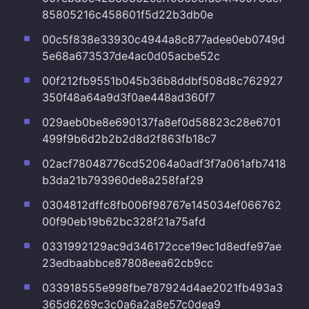
85805216c458601f5d22b3db0e
00c5f838e33930c4944a8c877adee0eb0749d
5e68a673537de4ac0d05acbe52c
00f212fb9551b045b36b8ddbf508d8c762927
350f48a64a9d3f0ae448ad360f7
029aeb0be8e690137fa8ef0d58823c28e6701
499f9b6d2b2b2d8d2f863fb18c7
02acf78048776cd52064a0adf3f7a061afb7418
b3da21b793960de8a258faf29
0304812dffc8fb006f98767e145034ef066762
00f90eb19b62bc328f21a75afd
0331992129ac9d346172cce19ec1d8edfe97ae
23edbaabbce87808eea62cb9cc
033918555e998fbe787924d4ae2021fb493a3
365d6269c3c0a6a2a8e57c0dea9