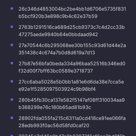
26c346d4853004bc2be4bb1d6706e5735f831
b5bcf920b3e898c9b4c62e37b59
2763b1291516ca689d25cb9373c7c4d2cc33b
47275aede9940b64e0bbdaad942
27a70544c6b295068ee30b155c93d61d44e2a
351438c4c674a7b0d8d619a7d13
27b87e56bfa0beda334a96baa52516b346ed0
f32d00f7bff63bc0589e3718737
27cc6aba5028e5b0bb1a81e6d6da38e7cca5e
e92e1f5285097503924c9b98bf4
280b45fb30ca137e582f5147af08ff310034aa9
b368299e76c180b65ad81b93c
28902fda055fa215c6311a0cd418ce91ee066fa
28edb993f0ac56d58fd0caf20