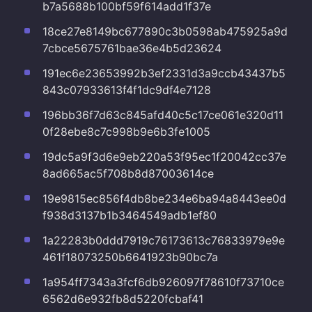
b7a5688b100bf59f614add1f37e
18ce27e8149bc677890c3b0598ab475925a9d
7cbce5675761bae36e4b5d23624
191ec6e23653992b3ef2331d3a9ccb43437b5
843c07933613f4f1dc9df4e7128
196bb36f7d63c845afd40c5c17ce061e320d11
0f28ebe8c7c998b9e6b3fe1005
19dc5a9f3d6e9eb220a53f95ec1f20042cc37e
8ad665ac5f708b8d87003614ce
19e9815ec856f4db8be234e6ba94a8443ee0d
f938d3137b1b3464549adb1ef80
1a22283b0ddd7919c76173613c76833979e9e
461f18073250b6641923b90bc7a
1a954ff7343a3fcf6db926097f78610f73710ce
6562d6e932fb8d5220fcbaf41