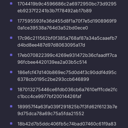
1704419b9c4596686c2a6972950bc73d9295
eb9237f2241b3b7f78492ab17b89
177595593fe36d455d8f1a70f7e5d1908969f9
0a1ce39538a764d3a52bd0ece0
17c96c211562bf0f385a768af87a34a5caaefb7
d4bd8ee487d97d8063095a17d
17eb070822399c4269e931472b36cfaadff7ca
96fcbee4420139ea2a03b5c514
186efcf47d140b869ec75d0d4f3c90ddf4d95c
6378cb0195c2be293ccb646899
187013275446ce6fdb036cb6a7610efffcde2fc
c1bcc4ce9977bf20014426faf
189957f4a63fa039f291825b7f3fd62f6123b7e
9d75dca78a69c75a5fda21552
18b42d7b5ddc406fb5c74bad07460c61f9a83