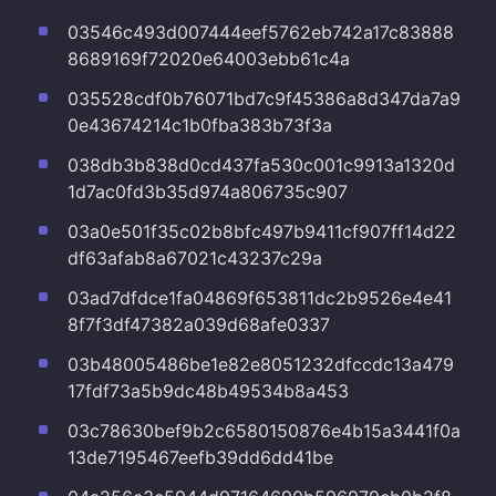
03546c493d007444eef5762eb742a17c83888
8689169f72020e64003ebb61c4a
035528cdf0b76071bd7c9f45386a8d347da7a9
0e43674214c1b0fba383b73f3a
038db3b838d0cd437fa530c001c9913a1320d
1d7ac0fd3b35d974a806735c907
03a0e501f35c02b8bfc497b9411cf907ff14d22
df63afab8a67021c43237c29a
03ad7dfdce1fa04869f653811dc2b9526e4e41
8f7f3df47382a039d68afe0337
03b48005486be1e82e8051232dfccdc13a479
17fdf73a5b9dc48b49534b8a453
03c78630bef9b2c6580150876e4b15a3441f0a
13de7195467eefb39dd6dd41be