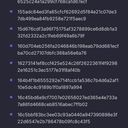
6525c24e1a299cf768ca1d67ecf
155adc84ed3fa85cfcf62692d5f84e21c07de3
7db499ea84fb9258e721f5aec9
15d676cdf3a96f75175af3278899ce6d8db1a3
32fd2332a2c1feb69f49a6b79f
160d704eb256fa2046846b198eab79dd681ecf
ba70cd27107dbfc368a56e6a76
16273141ef8ccf425e524c26f2622361f4f9298
2e16251c3ec5177e31f8af40b
164b4f1b6555292e714fccb1a536c7b4d6a2af1
10e5dc4c9189b1f0a1897a994
16c45bd6e9cf7007e02656027ed365e4e733a
7a86fd4668ceb8516abec7ffb02
16c5bbf83bc3ee03c93a0440a947390898e3f
22d6547e2b786478b09fc8c43f5