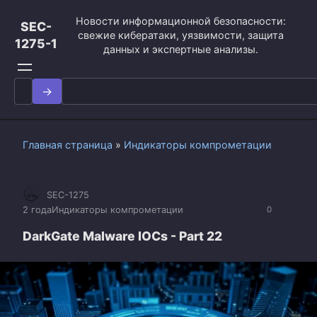
Перейти
Новости информационной безопасности:
к
SEC-
свежие кибератаки, уязвимости, защита
контенту
1275-1
данных и экспертные анализы.
Search
for:
Главная страница
»
Индикаторы компрометации
SEC-1275
2 года
Индикаторы компрометации
0
DarkGate Malware IOCs - Part 22