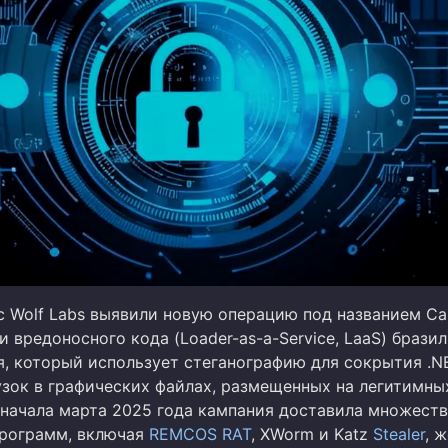
c Wolf Labs выявили новую операцию под названием Ca
и вредоносного кода (Loader-as-a-Service, LaaS) брази
, который использует стеганографию для сокрытия .N
узок в графических файлах, размещенных на легитимны
 начала марта 2025 года кампания доставила множест
рограмм, включая
REMCOS
RAT
, XWorm и Katz
Stealer
, 