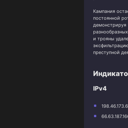
Кампания остае
постоянной ро
демонстрируя 
разнообразных
и трояны удал
эксфильтрацию
преступной де
Индикато
IPv4
198.46.173.
66.63.187.16