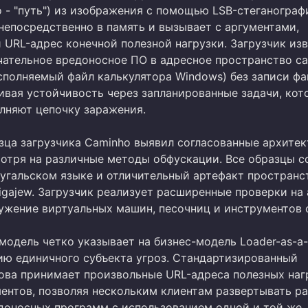
 - "путь") из изображения с помощью LSB-стеганограф
непосредственно в память и вызывает с аргументами,
URL-адрес конечной полезной нагрузки. Загрузчик изв
чательное вредоносное ПО в адресное пространство ca
сполняемый файл калькулятора Windows) без записи фа
ливая устойчивость через запланированные задачи, кот
лняют цепочку заражения.
азца загрузчика Caminho выявил согласованные архите
мотря на различные методы обфускации. Все образцы 
тугальском языке и отличительный артефакт пространс
igajew. Загрузчик реализует расширенные проверки на 
ужение виртуальных машин, песочниц и инструментов 
одель четко указывает на бизнес-модель Loader-as-a-S
нию единичного субъекта угроз. Стандартизированный
ова принимает произвольные URL-адреса полезных наг
ментов, позволяя нескольким клиентам развертывать р
доносных программ с использованием одной и той же