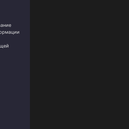
вание
формации
ющей