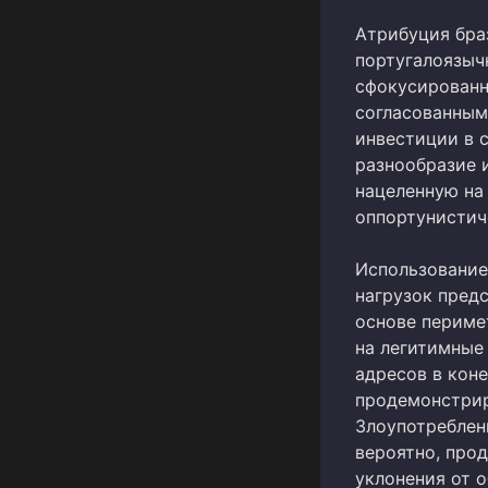
Атрибуция бра
португалоязычн
сфокусированн
согласованным
инвестиции в 
разнообразие 
нацеленную на
оппортунистич
Использование 
нагрузок пред
основе перимет
на легитимные
адресов в кон
продемонстрир
Злоупотреблен
вероятно, про
уклонения от 