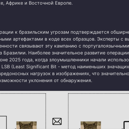
, Африке и Восточной Европе.
рации к бразильским угрозам подтверждается обшир
ными артефактами в коде всех образцов. Эксперты с 
енности связывают эту кампанию с португалоязычным
з Бразилии. Наиболее значительное развитие операции
юне 2025 года, когда злоумышленники начали использо
LSB (Least Significant Bit - метод наименьших значащих
вредоносных нагрузок в изображениях, что значительн
озможности уклонения от обнаружения.