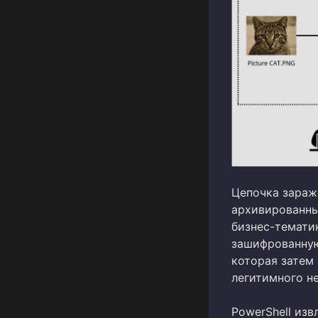
Цепочка зараж
архивированны
бизнес-темати
зашифрованную 
которая затем 
легитимного н
PowerShell изв