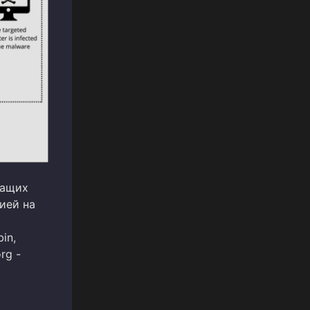
жащих
ией на
in,
rg -