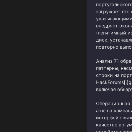
португальского
загружает его 
указывающими 
внедряет окон
(легитимный и
диск, устанав
повторно выпо
Анализ 71 обр
паттерны, нес
строки на пор
HackForums[.]g
включая обнар
Операционная м
а не на кампа
интерфейс выз
качестве аргу
семейства вре