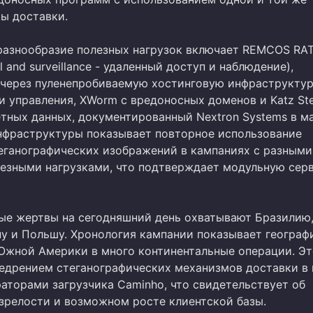
ы доставки.
азнообразие полезных нагрузок включает REMCOS RA
l and surveillance - удаленный доступ и наблюдение),
через пуленепробиваемую хостинговую инфраструкту
 управления, XWorm с вредоносных доменов и Katz Stea
етных данных, документированный Nextron Systems в м
инфраструктуры показывает повторное использование
еганографических изображений в кампаниях с разными
езными нагрузками, что подтверждает модульную сер
е жертвы на сегодняшний день охватывают Бразили
ну и Польшу. Хронология кампании показывает геогра
Южной Америки в много континентальные операции. Эт
недрением стеганографических механизмов доставки в
раторами загрузчика Caminho, что свидетельствует об
зрелости и возможном росте клиентской базы.