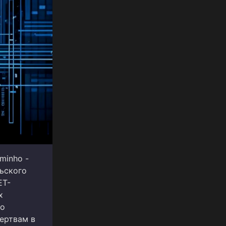
minho -
льского
ET-
х
во
жертвам в