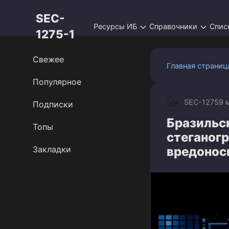
Перейти
SEC-
к
Ресурсы ИБ
Справочники
Спис
контенту
1275-1
Свежее
Главная страниц
Популярное
SEC-1275
9 
Подписки
Бразильс
Топы
стеганог
Закладки
вредонос