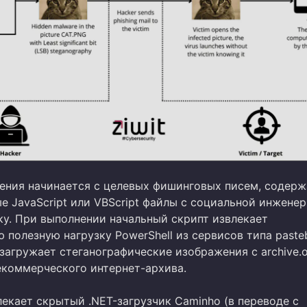
ения начинается с целевых фишинговых писем, содер
е JavaScript или VBScript файлы с социальной инженер
ку. При выполнении начальный скрипт извлекает
полезную нагрузку PowerShell из сервисов типа pasteb
загружает стеганографические изображения с archive.o
екоммерческого интернет-архива.
лекает скрытый .NET-загрузчик Caminho (в переводе с