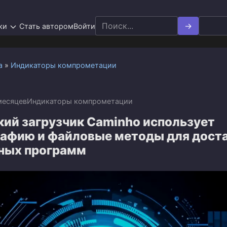
Search
ки
Стать автором
Войти
for:
а
»
Индикаторы компрометации
месяцев
Индикаторы компрометации
кий загрузчик Caminho использует
рафию и файловые методы для дост
ных программ