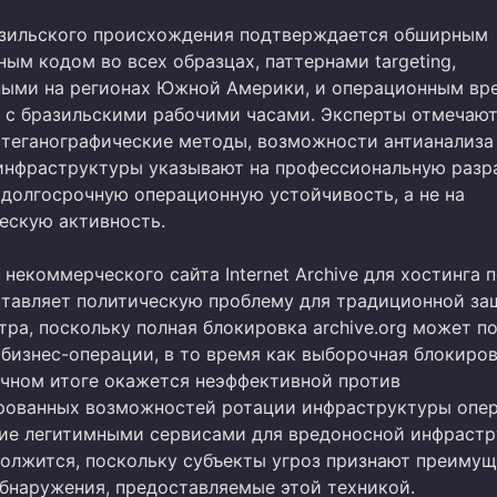
зильского происхождения подтверждается обширным
ым кодом во всех образцах, паттернами targeting,
ыми на регионах Южной Америки, и операционным вр
 с бразильскими рабочими часами. Эксперты отмечают
стеганографические методы, возможности антианализа
инфраструктуры указывают на профессиональную разра
 долгосрочную операционную устойчивость, а не на
ескую активность.
некоммерческого сайта Internet Archive для хостинга 
ставляет политическую проблему для традиционной за
ра, поскольку полная блокировка archive.org может п
 бизнес-операции, в то время как выборочная блокиров
ечном итоге окажется неэффективной против
ованных возможностей ротации инфраструктуры опер
ие легитимными сервисами для вредоносной инфрастр
должится, поскольку субъекты угроз признают преиму
обнаружения, предоставляемые этой техникой.