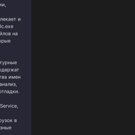
ии,
лекает и
lc.exe
йлов на
орые
ктурные
содержат
тва имен
анализ,
отладки.
ervice,
рузок в
азные