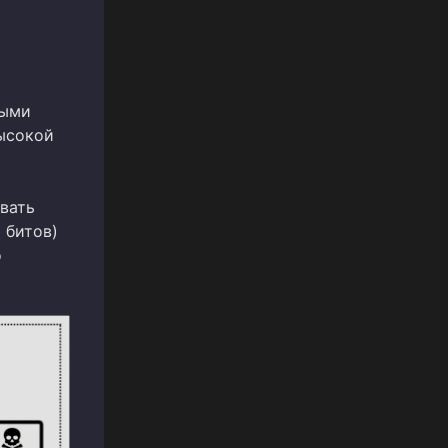
ными
высокой
и
вать
 битов)
о