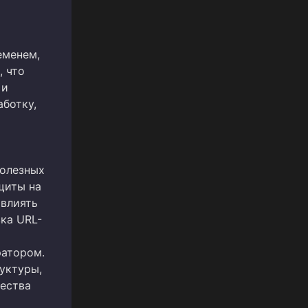
еменем,
, что
 и
ботку,
полезных
щиты на
овлиять
ка URL-
атором.
уктуры,
щества