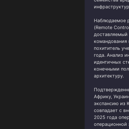
инфраструктур
Наблюдаемое р
(Remote Contro
доставляемый 
командования и
похититель уч
года. Анализ 
идентичных ст
конечными пол
архитектуру.
Подтвержденны
Африку, Украи
экспансию из 
совпадает с в
2025 года опе
операционной 