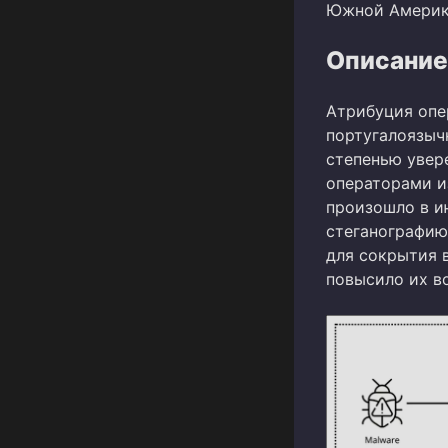
Южной Америке
Описание
Атрибуция опе
португалоязыч
степенью увер
операторами и
произошло в и
стеганографию 
для сокрытия 
повысило их в