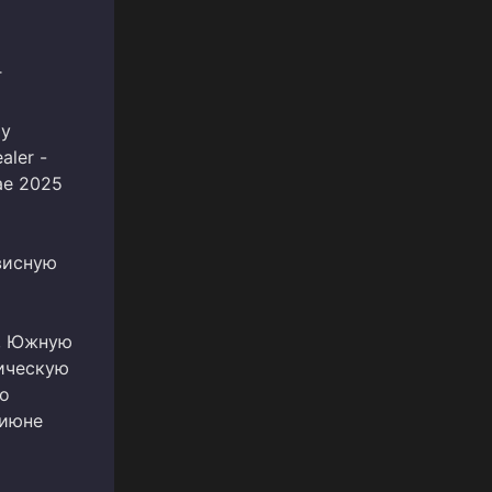
T
ру
ler -
ае 2025
висную
ю, Южную
фическую
о
 июне