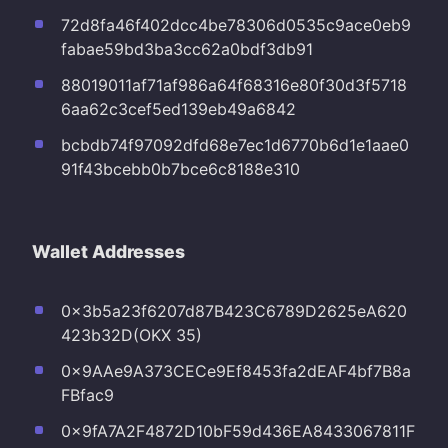
72d8fa46f402dcc4be78306d0535c9ace0eb9
fabae59bd3ba3cc62a0bdf3db91
88019011af71af986a64f68316e80f30d3f5718
6aa62c3cef5ed139eb49a6842
bcbdb74f97092dfd68e7ec1d6770b6d1e1aae0
91f43bcebb0b7bce6c8188e310
Wallet Addresses
0x3b5a23f6207d87B423C6789D2625eA620
423b32D(OKX 35)
0x9AAe9A373CECe9Ef8453fa2dEAF4bf7B8a
FBfac9
0x9fA7A2F4872D10bF59d436EA8433067811F