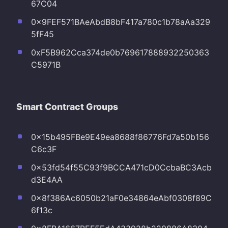
67C04
0x9FEF571BAeAbdB8bF417a780c1b78aAa329
5fF45
0xF5B962Cca374de0b769617888932250363
C5971B
Smart Contract Groups
0x15b495FBe9E49ea8688f86776Fd7a50b156
C6c3F
0x53fd54f55C93f9BCCA471cD0CcbaBC3Acb
d3E4AA
0x8f386Ac6050b21aF0e34864eAbf0308f89C
6f13c