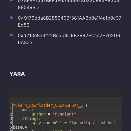
0x8FBA1667BEF5EdA433928b220886A8304
88549BD
0x9179dda8B285040Bf381AABb8a1f4a1b8c37
Ed53
0xd210e8a9f22Bc5b4C9B3982ED1c2E702D6
6A8a5
YARA
rule
M_Downloader_CLEARSHORT_1
{
1
meta
:
2
author
=
"Mandiant"
3
strings
:
4
$
payload_b641
=
"ipconfig /flushdns"
5
base64