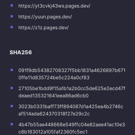
https://yt3cvkj43ws.pages.dev/
https://yuun.pages.dev/
https://z1z.pages.dev/
SHA256
091f9db54382708327f5bb1831a4626897b671
0ffe11d835724be5c224a0cf83
27105be1bdd9f15a1b1a2b0cc5de625e2ecd47f
deaed135321641eea86ad6cb0
3023b0331baff73ff894087d1a425ea4b2746c
af514ada624370318f27e29c2c
4b47b55ae448668e549ffc04e82aee41ac10e3
c8b183012a105faf2360fc5ec1