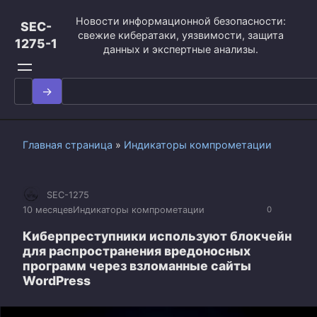
Перейти
Новости информационной безопасности:
к
SEC-
свежие кибератаки, уязвимости, защита
контенту
1275-1
данных и экспертные анализы.
Search
for:
Главная страница
»
Индикаторы компрометации
SEC-1275
10 месяцев
Индикаторы компрометации
0
Киберпреступники используют блокчейн
для распространения вредоносных
программ через взломанные сайты
WordPress