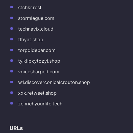
stchkr.rest
stormlegue.com
technavix.cloud
tlfiyat.shop
torpdidebar.com
ty.klipxytozyi.shop
voicesharped.com
w1.discoverconicalcrouton.shop
xxx.retweet.shop
zenrichyourlife.tech
URLs