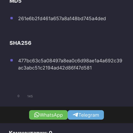
MD5
261e6b2fd461a657a8a148bd745a4ded
SHA256
477bc63c5a08497a8ea0c6d98ae1a4a692c39
ac3abc51c2194ad42d86f47d581
0
145
WhatsApp
Telegram
Комментарии: 0