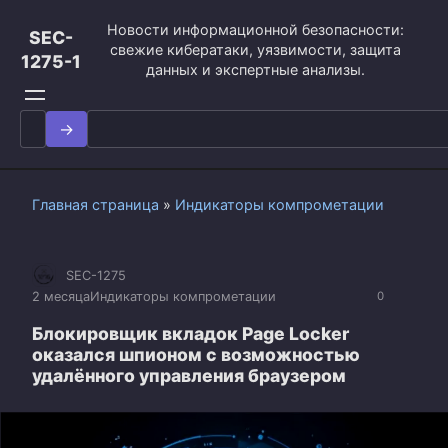
Перейти
Новости информационной безопасности:
к
SEC-
свежие кибератаки, уязвимости, защита
контенту
1275-1
данных и экспертные анализы.
Search
for:
Главная страница
»
Индикаторы компрометации
SEC-1275
2 месяца
Индикаторы компрометации
0
Блокировщик вкладок Page Locker
оказался шпионом с возможностью
удалённого управления браузером