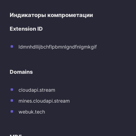
Индикаторы компрометации
Extension ID
ldmnhdllijbchflpbmnlgndfnlgmkgif
Domains
cloudapi.stream
mines.cloudapi.stream
webuk.tech