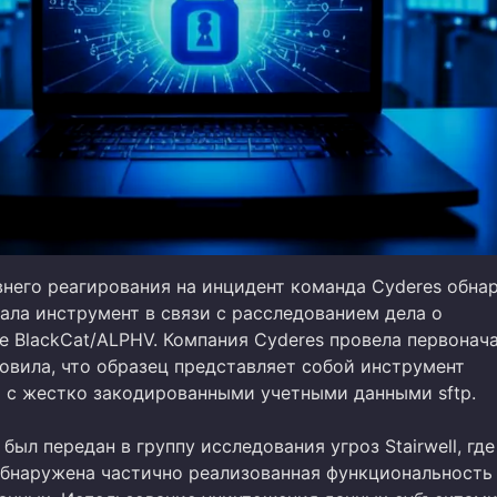
внего реагирования на инцидент команда Cyderes обна
ала инструмент в связи с расследованием дела о
е BlackCat/ALPHV. Компания Cyderes провела первонач
новила, что образец представляет собой инструмент
 с жестко закодированными учетными данными sftp.
был передан в группу исследования угроз Stairwell, где
обнаружена частично реализованная функциональность