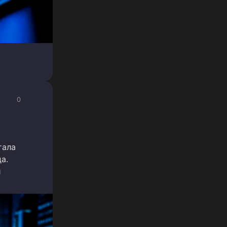
0
тала
а.
и