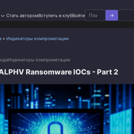
Search
Стать автором
Вступить в клуб
Войти
for:
а
»
Индикаторы компрометации
года
Индикаторы компрометации
ALPHV Ransomware IOCs - Part 2