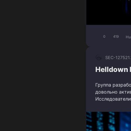
Hu
0
419
SEC-1275
21
Helldown
Группа разраб
довольно акти
Исследователи