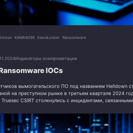
ntress
KAWA4096
KawaLocker
Ransomware
.11.2024
Индикаторы компрометации
 Ransomware IOCs
отчиков вымогательского ПО под названием Helldown с
вной на преступном рынке в третьем квартале 2024 год
 Truesec CSIRT столкнулись с инцидентами, связанным