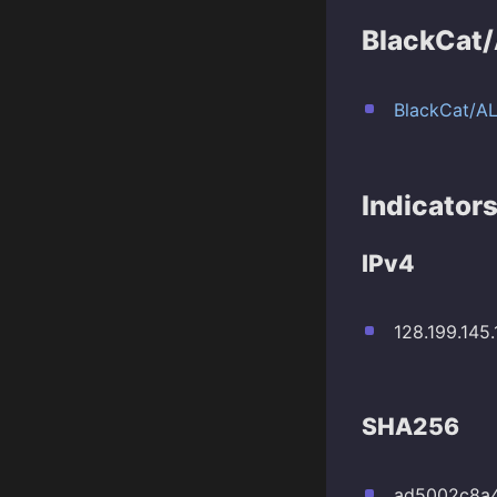
BlackCat
BlackCat/A
Indicator
IPv4
128.199.145.
SHA256
ad5002c8a4