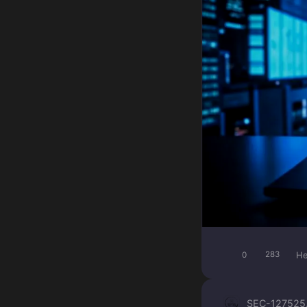
He
0
283
SEC-1275
25