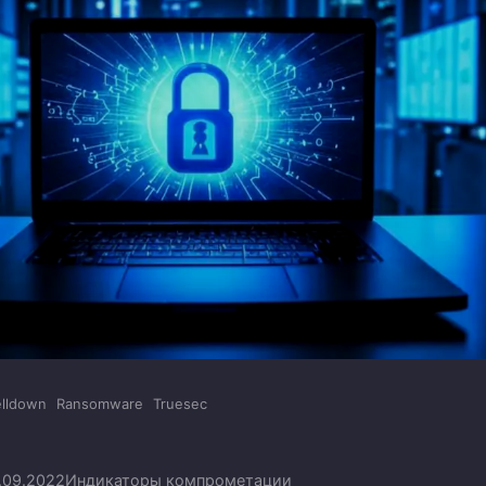
lldown
Ransomware
Truesec
.09.2022
Индикаторы компрометации