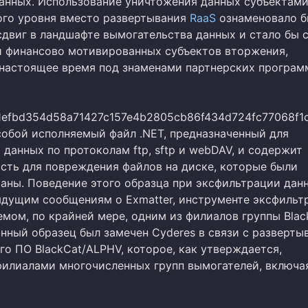
анных. Использование уничтожения данных субъектам
го уровня вместо развертывания
RaaS
ознаменовало 
сдвиг в ландшафте вымогательства данных и стало бы 
и финансово мотивированных субъектов вторжения,
настоящее время под знаменами партнерских программ
efbd354d58a71427c157e4b2805cb86f434d724fc77068f1
собой исполняемый файл .NET, предназначенный для
данных по протоколам ftp, sftp и webDAV, и содержит
сть для повреждения файлов на диске, которые были
аны. Поведение этого образца при эксфильтрации дан
ыдущим сообщениям о Exmatter, инструменте эксфильт
емом, по крайней мере, одним из филиалов группы Blac
анный образец был замечен Cyderes в связи с разверты
го ПО BlackCat/ALPHV, которое, как утверждается,
филиалами многочисленных групп вымогателей, включа