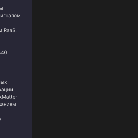
и
бы
сигналом
 RaaS.
c40
ных
рации
kMatter
ванием
я