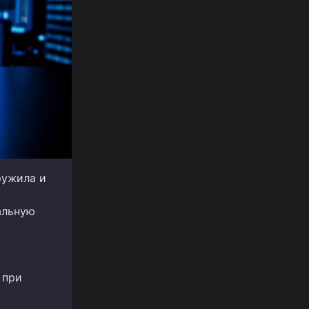
ружила и
альную
 при