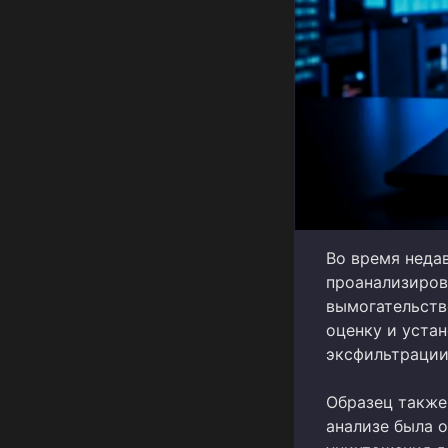
Во время неда
проанализиров
вымогательств
оценку и уста
эксфильтрации
Образец также 
анализе была 