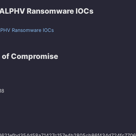
/ALPHV Ransomware IOCs
LPHV Ransomware IOCs
s of Compromise
18
621efbd354d58a71427c157e4b2805cb86f434d724fc7706