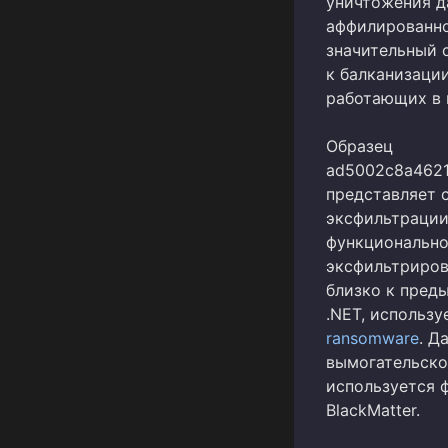
уничтожения д
аффилированно
значительный 
к балканизаци
работающих в 
Образец
ad5002c8a4621
представляет 
эксфильтрации 
функционально
эксфильтриров
близко к пред
.NET, использу
ransomware
. Д
вымогательско
используется 
BlackMatter.