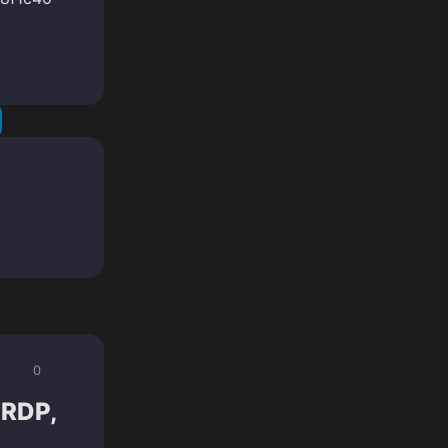
0
 RDP,