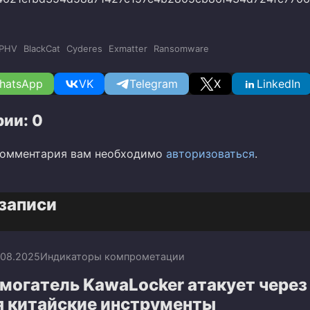
PHV
BlackCat
Cyderes
Exmatter
Ransomware
hatsApp
VK
Telegram
X
LinkedIn
ии: 0
комментария вам необходимо
авторизоваться
.
записи
.08.2025
Индикаторы компрометации
могатель KawaLocker атакует через
я китайские инструменты