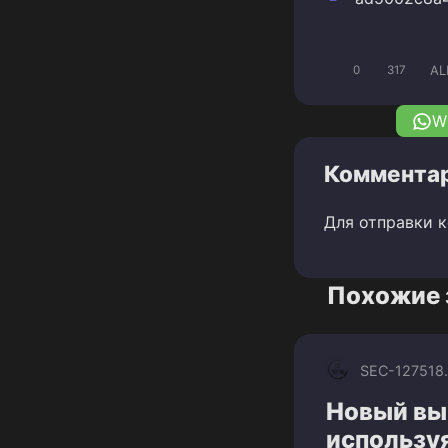
AL
0
317
W
Комментар
Для отправки 
Похожие 
SEC-1275
18
Новый вы
использу