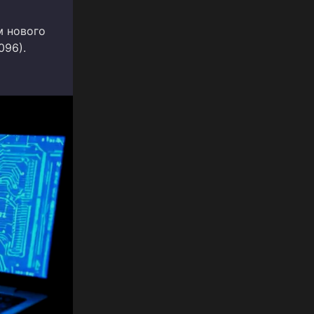
м нового
096).