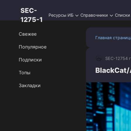
Перейти
SEC-
к
Ресурсы ИБ
Справочники
Списки
контенту
1275-1
Свежее
Главная страниц
Популярное
SEC-1275
4 
Подписки
BlackCat/
Топы
Закладки