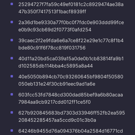
25294727f7fa59c49ef0181c2c8929474ae38a
47b350f7417513f1bacf8939ff
2a36d1be9330a77f0bc0f7fdc0e903ddd99fce
e0b9c93cb69d2f0773f0afd254
39caec2f2e9fda6e6a7ce8f22e29e1c77c8f1b4
bde80c91f6f78cc819f031756
40d11a20bd5ca039a15a0de0b1cb83814fa9b1
d102585db114bba4c5895a8a44
40e5050b894cb70c93260645bf9804f50580
050eb131e24f30cb91eec9ad1a6e
603fcc53fd7848cd300dad85bef9a6b80acaa
7984aa9cb9217cdd012ff1ce5f0
627b920845683bd7303d33946ff52fb2ea595
208452285457aa5ccd9c01c3b0a
64246b9455d76a094376b04a2584d16771cd