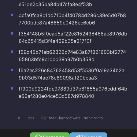
e51de2c35ba84b47cfa8e4f53b
dcfa0fca8c1dd710b4f40784d286c39e5d07b8
7700bdc87a48659c0426ec6cb6
f354148b5f0eab5af22e8152438468ae8976db
84c65415d3f4a469b35e31710f
f59c45b71eb62326d74e83a87f821603bf2774
65863bfc9c1dcb38a97b0b359d
f6a2ec226c84762458d53f5536f0a19e34b2a
9b03d574ae78e89098af20bcaa3
ff900b9224fde97889d37b81855a976cddf64b
e50af280e04ce53c587d978840
Big Head
Ransomware
Trend Micro
0
273