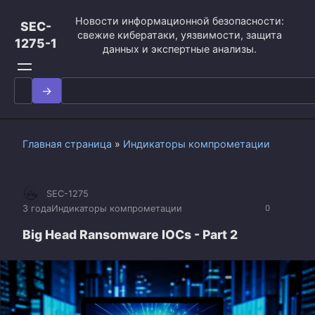
Перейти
Новости информационной безопасности:
к
SEC-
свежие кибератаки, уязвимости, защита
контенту
1275-1
данных и экспертные анализы.
Search
for:
Главная страница
»
Индикаторы компрометации
SEC-1275
3 года
Индикаторы компрометации
0
Big Head Ransomware IOCs - Part 2