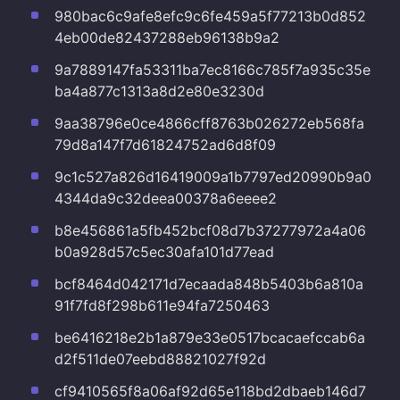
980bac6c9afe8efc9c6fe459a5f77213b0d852
4eb00de82437288eb96138b9a2
9a7889147fa53311ba7ec8166c785f7a935c35e
ba4a877c1313a8d2e80e3230d
9aa38796e0ce4866cff8763b026272eb568fa
79d8a147f7d61824752ad6d8f09
9c1c527a826d16419009a1b7797ed20990b9a0
4344da9c32deea00378a6eeee2
b8e456861a5fb452bcf08d7b37277972a4a06
b0a928d57c5ec30afa101d77ead
bcf8464d042171d7ecaada848b5403b6a810a
91f7fd8f298b611e94fa7250463
be6416218e2b1a879e33e0517bcacaefccab6a
d2f511de07eebd88821027f92d
cf9410565f8a06af92d65e118bd2dbaeb146d7