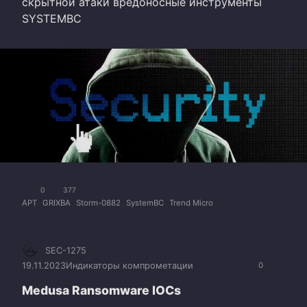
скрытной атаки вредоносные инструменты
SYSTEMBC
0
377
APT
GRIXBA
Storm-0882
SystemBC
Trend Micro
SEC-1275
19.11.2023
Индикаторы компрометации
0
Medusa Ransomware IOCs