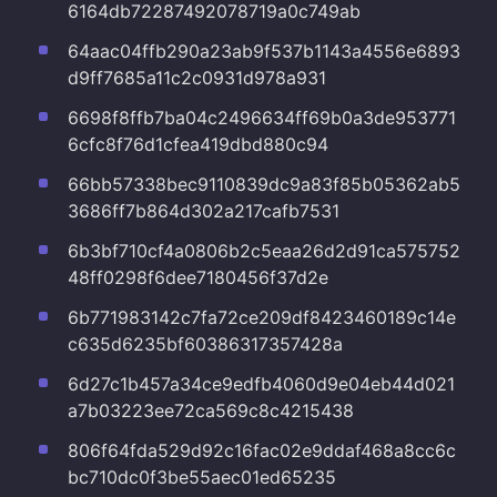
6164db72287492078719a0c749ab
64aac04ffb290a23ab9f537b1143a4556e6893
d9ff7685a11c2c0931d978a931
6698f8ffb7ba04c2496634ff69b0a3de953771
6cfc8f76d1cfea419dbd880c94
66bb57338bec9110839dc9a83f85b05362ab5
3686ff7b864d302a217cafb7531
6b3bf710cf4a0806b2c5eaa26d2d91ca575752
48ff0298f6dee7180456f37d2e
6b771983142c7fa72ce209df8423460189c14e
c635d6235bf60386317357428a
6d27c1b457a34ce9edfb4060d9e04eb44d021
a7b03223ee72ca569c8c4215438
806f64fda529d92c16fac02e9ddaf468a8cc6c
bc710dc0f3be55aec01ed65235