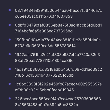
037f9434e83919506544aa04fecd7f56446a7c
c65ee03ac0a11570cf4f607853
0dbfd3479cfaf0856eb8a75f0ad4fccb5fd6bd1
7164bcfa6a5a386ed7378958d
159fbb0d04c1a77d434ce3810d1e2c659fda0a
5703c9d06f89ee8dc556783614
1942aac761bc2e21cf303e987ef2a7740a33c3
88af28ba57787f10b1804ea38e
1ada91cb860cd3318adbb4b6fd097d31ad39c2
718b16c136c16407762251c5db
1c8bc3890f3f202e459fb87acec4602955697e
ef3b08c93c15ebb0facb019845
226bec8acd653ea9f4b7ea4eaa75703696863
841853f488b0b7d892a6be3832a