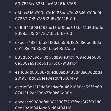
63f7576ea325fcae6f8261c5768
e3bba315a700fa7d10f86aa47db3346c799c0b
0786717e8b73512d5439125b1d
e45df726061253ad13fcf8fed548b4f2d5d1dde
8d98ac65f2478c1352bf67f03
e7bea41981fbfa81186eba50b182e656bed66a
cb1103df1b85324b5a40567dae
E85d5b739c510bb3db9de81c11f09ad3eb680
6e3362a9abc59ab75c679f8a1c4
ea463dd003087dded83ab8483d43a6062bda
20f934bd0291ee0ead0ff5c0f479
eab1cf3c1312de58cdaefa14621658ec55f5b68
87413112ec198b77a0b66d00e
ebceaeb9388afab081280f7707fcac8f7ff82d0
0ede3c189414ba61d6bf94116