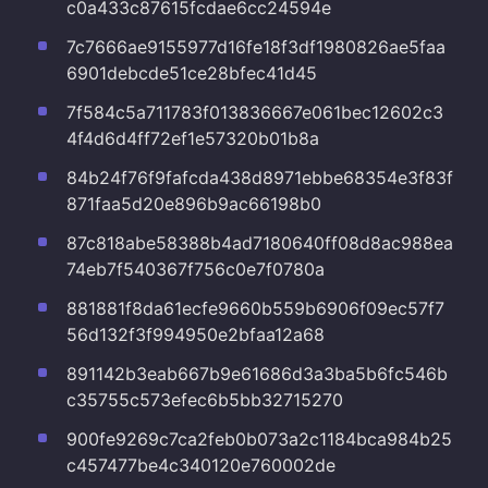
c0a433c87615fcdae6cc24594e
7c7666ae9155977d16fe18f3df1980826ae5faa
6901debcde51ce28bfec41d45
7f584c5a711783f013836667e061bec12602c3
4f4d6d4ff72ef1e57320b01b8a
84b24f76f9fafcda438d8971ebbe68354e3f83f
871faa5d20e896b9ac66198b0
87c818abe58388b4ad7180640ff08d8ac988ea
74eb7f540367f756c0e7f0780a
881881f8da61ecfe9660b559b6906f09ec57f7
56d132f3f994950e2bfaa12a68
891142b3eab667b9e61686d3a3ba5b6fc546b
c35755c573efec6b5bb32715270
900fe9269c7ca2feb0b073a2c1184bca984b25
c457477be4c340120e760002de