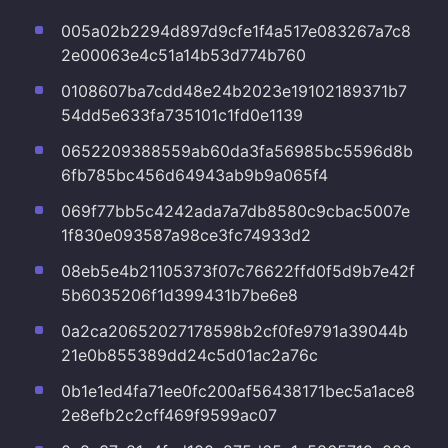
005a02b2294d897d9cfe1f4a517e083267a7c8
2e00063e4c51a14b53d774b760
0108607ba7cdd48e24b2023e19102189371b7
54dd5e633fa735101c1fd0e1139
0652209388559ab60da3fa56985bc5596d8b
6fb785bc456d64943ab9b9a065f4
069f77bb5c4242ada7a7db8580c9cbac5007e
1f830e093587a98ce3fc74933d2
08eb5e4b21105373f07c76622ffd0f5d9b7e42f
5b6035206f1d399431b7be6e8
0a2ca20652027178598b2cf0fe9791a39044b
21e0b855389dd24c5d01ac2a76c
0b1e1ed4fa71ee0fc200af56438171bec5a1ace8
2e8efb2c2cff469f9599ac07