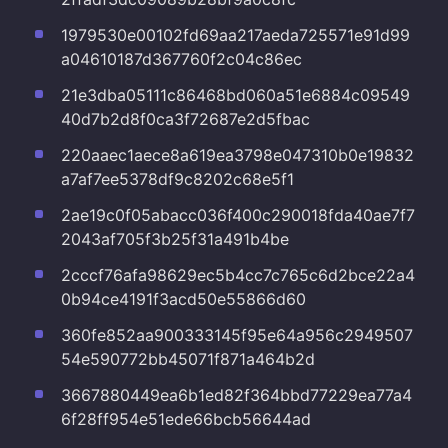
1979530e00102fd69aa217aeda725571e91d99
a04610187d367760f2c04c86ec
21e3dba05111c86468bd060a51e6884c09549
40d7b2d8f0ca3f72687e2d5fbac
220aaec1aece8a619ea3798e047310b0e19832
a7af7ee5378df9c8202c68e5f1
2ae19c0f05abacc036f400c290018fda40ae7f7
2043af705f3b25f31a491b4be
2cccf76afa98629ec5b4cc7c765c6d2bce22a4
0b94ce4191f3acd50e55866d60
360fe852aa900333145f95e64a956c2949507
54e590772bb45071f871a464b2d
3667880449ea6b1ed82f364bbd77229ea77a4
6f28ff954e51ede66bcb56644ad