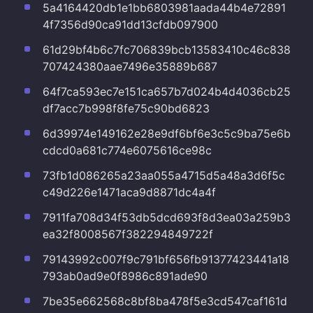
5a4164420db1e1bb6803981aada44b4e72891
4f7356d90ca91dd13cfdb097900
61d29bf4b6c7fc706839bcb13583410c46c838
707424380aae7496e35889b687
64f7ca593ec7e151ca657b7d024b4d4036cb25
df7acc7b998f8fe75c90bd6823
6d39974e149162e28e9df6bf6e3c5c9ba75e6b
cdcd0a681c774e6075616ce98c
73fb1d086265a23aa055a4715d5a48a3d6f5c
c49d226e1471aca9d8871dc4a4f
7911fa708d34f53db5dcd693f8d3ea03a259b3
ea32f8008567f382294849722f
79143992c007f9c791bf656fb91377423441a18
793ab0ad9e0f8986c891ade90
7be35e662568c8bf8ba478f5e3cd547caf161d