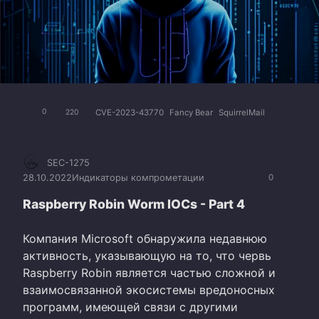
CVE-2023-43770
Fancy Bear
SquirrelMail
0
220
SEC-1275
28.10.2022
Индикаторы компрометации
0
Raspberry Robin Worm IOCs - Part 4
Компания Microsoft обнаружила недавнюю
активность, указывающую на то, что червь
Raspberry Robin является частью сложной и
взаимосвязанной экосистемы вредоносных
программ, имеющей связи с другими