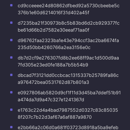
cd9cceeee24d80862dfbed92a5730cbeebe5c
376b1e60d6214016f31d402a45f
d7235ba21f30973b8c5b83bd6d2cb929377fc
be61d66b2d7582e30eeaf71aa0f
d96762faa2323ba1e43e794ccf3ac2ba6674fa
235d50bb4260766a2ea3156e0c
db7d2cf9e276307fd8b2ee68ff9ac1d500d9aa
7fd305e23ed0fe188a7b5b54b9
dbcad7f3121dd0ccbcac1315337b25789fa86c
a976472bea0531762d87b801a3
e0927806ab5820d9cf1f11d3d45ba7ddef51b91
a474da7d9a47c327e1241367d
e1763c22d4a4bad7987552d0327c83c85035
8f207c7b22d3af67a6af887a9870
e2bb66a2c06d0a681f03723d8918a5ba9efeb