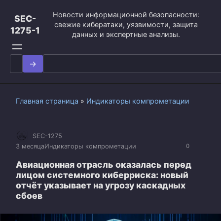
Перейти
Новости информационной безопасности:
к
SEC-
свежие кибератаки, уязвимости, защита
контенту
1275-1
данных и экспертные анализы.
Search
for:
Главная страница
»
Индикаторы компрометации
SEC-1275
3 месяца
Индикаторы компрометации
0
Авиационная отрасль оказалась перед
лицом системного киберриска: новый
отчёт указывает на угрозу каскадных
сбоев