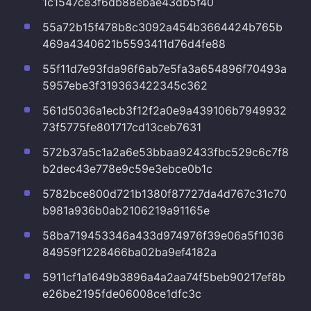
1c1547ce3f6db88ebae43db5f40
55a72b15f478b8c3092a454b3664424b765b
469a4340621b5593411d76d4fe88
55f11d7e93fda96f6ab7e5fa3a654896f70493a
5957ebe3f319363422345c362
561d5036a1ecb3f12f2a0e9a439106b7949932
73f5775fe801717cd13ceb7631
572b37a5c1a2a6e53bbaa92433fbc529c6c7f8
b2dec43e778e9c59e3ebce0b1c
5782bce800d721b1380f87727da4d767c31c70
b981a936b0ab2106219a91165e
58ba719453346a433d974976f39e06a5f1036
84959f1228466ba02ba9ef4182a
5911cf1a1649b3896a4a2aa74f5beb90217ef8b
e26be2195fde06008ce1dfc3c