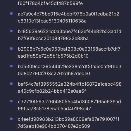
f60f178d4bfa45df487b599fe
ae7a9c4c75bc015e4bebf976b0a0ffcdba21b2
c8310e13feac5130405110638a
b185639e6221d0a3b6e7f463ef44e82b53ad1d
b7f66f9ccc20108879832e88ba
b2908b7c6c0e950baf208c0e93158accfb7df7
ead1fd59e72d5b1b575b2d0b10
ba5309cd129544429e238a2df5fa5e0af9f6b3
0d8c279f4203c2762db97dede0
baf54c7af3955552a324b4ffc16872a1cebc498
a46c9cfb82b24bbd412e0aa6f
c32710f593c26bb8055c4bd3b087165e636ad
99fca78c5178e5ab5ad40198e47
c4eefd90983b213bc59a8009efa87e791007f1
7d5aeb10e904bd070487e2c509