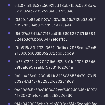
edc07fa1b6e33c5092fcd48bb7150e0a013b7d
9765024c77352528a6607d3048
f380fc4b89b61107c1c37df6b06e712fe52b5f7
4059dd53eb8734d50c9773a9a
f65f27e8541da17f46ea61fb5896287d7f16684
824eb8df6bb966479efceffc5
f9fb816a81b732b0631d9c1bed2958edc47ca5
2160c0bb03db352872bbd6cbd9
fb28c7291d212097db6e82a5c11e2306d3645
69fdaf095a9abbf5a681462064a
fb9cb023e9e209b51dc8128036564a70e7015
d03247ef4a49525c2fc902e4808
fbd088f45e58e8193632ecf549249846a18972
41230301a4c70a9bc292726960
fd4e0420035dbe31c1bf803ae5f4d5edb4fcfad