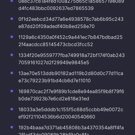
0e8c37c81a4fed100a275d65c1a5865719e089
d4fc483bbc0092637ed7865539
0f1d2eebcd34d77a6e4938578c7ab6b95c243
e87dd20f09adedf40b8ed258e70
1129a6c4350a0f452c9a441ec7b847bdbad25
2f4aacdcc85145473cbcd3fcc52
1334f20e9559777fba749918a72bf174f0ab243
7059161027d2f29949e9845e5
13ae70e513ddb90182ad119b2d80d0c77d11ca
e73c79223b91bd4cb6d7e11010
169870cac2f7e9f89b1cde8e94ea85f9b8f79f6
b0de73923b7e6cd2e818e31ed
18033a3e5dddb1c155f5c68d5ccbb49e0072c
ef92f21104536b6d20040540660
192b4baaa7d371ab45808b3a4370354a8ff4fa
2ffadf3dc09089b28bf9a0c8fc