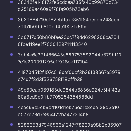
38346fe148f72fe5cdcea735fa40c99870b734
d25169a460a9f78fa905b73eb6
3b39884710c182ebffa7e351f84ceabb248ccb
79fb1b0fbb610bd4c1927f759d
3d6717c50b86bfae23cc7f9dd6296208ca704
6fbe119ee1f7020429711113540
3db4e6a271465643e669753592044b879bf10
7c1e200091295cff928ce1171b4
41870d512f107c019caf0dcf3b36f38667e5979
c74d7f8d3f526758f18bffb38
49c30eab089183dc0644b3836e924c3f4f42a
80a3ed9c0ffb7705254354566dd
4eac69e5cb9e4101d1eb76ec1e8cea128d3e10
d577e28d7e954f72ba477214b8
5288353d7946566a1247f78239a98b2c85907