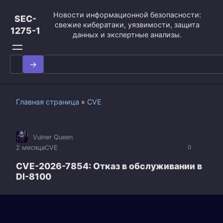
Перейти
Новости информационной безопасности:
к
SEC-
свежие кибератаки, уязвимости, защита
контенту
1275-1
данных и экспертные анализы.
Search
for:
Главная страница
»
CVE
Vulner Queen
2 месяца
CVE
0
CVE-2026-7854: Отказ в обслуживании в
DI-8100