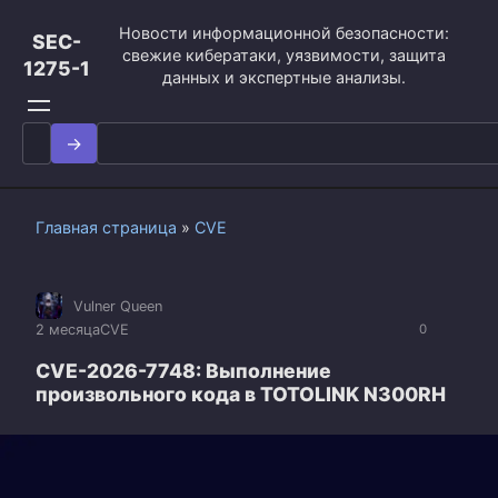
Перейти
Новости информационной безопасности:
к
SEC-
свежие кибератаки, уязвимости, защита
контенту
1275-1
данных и экспертные анализы.
Search
for:
Главная страница
»
CVE
Vulner Queen
2 месяца
CVE
0
CVE-2026-7748: Выполнение
произвольного кода в TOTOLINK N300RH