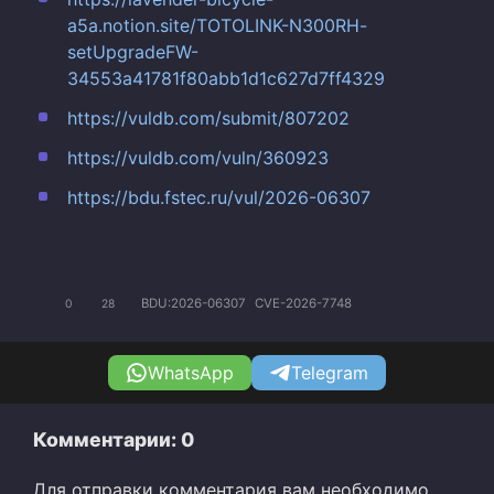
a5a.notion.site/TOTOLINK-N300RH-
setUpgradeFW-
34553a41781f80abb1d1c627d7ff4329
https://vuldb.com/submit/807202
https://vuldb.com/vuln/360923
https://bdu.fstec.ru/vul/2026-06307
BDU:2026-06307
CVE-2026-7748
0
28
WhatsApp
Telegram
Комментарии: 0
Для отправки комментария вам необходимо