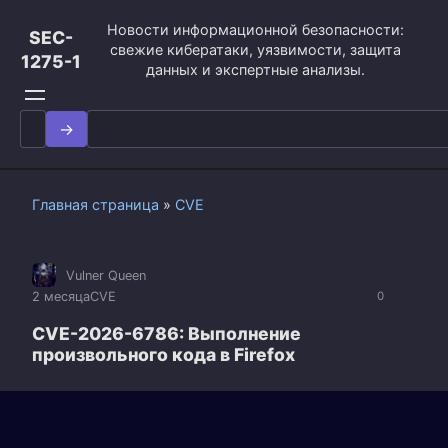
Перейти
Новости информационной безопасности:
к
SEC-
свежие кибератаки, уязвимости, защита
контенту
1275-1
данных и экспертные анализы.
Search
for:
Главная страница
»
CVE
Vulner Queen
2 месяца
CVE
0
CVE-2026-6786: Выполнение
произвольного кода в Firefox