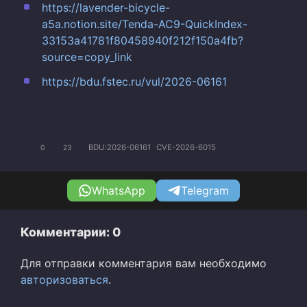
https://lavender-bicycle-
a5a.notion.site/Tenda-AC9-QuickIndex-
33153a41781f80458940f212f150a4fb?
source=copy_link
https://bdu.fstec.ru/vul/2026-06161
BDU:2026-06161
CVE-2026-6015
0
23
WhatsApp
Telegram
Комментарии: 0
Для отправки комментария вам необходимо
авторизоваться
.