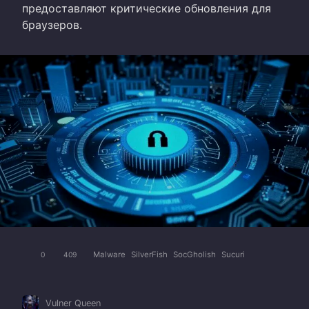
предоставляют критические обновления для
браузеров.
Malware
SilverFish
SocGholish
Sucuri
0
409
Vulner Queen