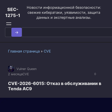
Перейти
Новости информационной безопасности:
к
SEC-
свежие кибератаки, уязвимости, защита
контенту
1275-1
данных и экспертные анализы.
Search
for:
Главная страница
»
CVE
Vulner Queen
2 месяца
CVE
0
CVE-2026-6015: Отказ в обслуживании в
Tenda AC9