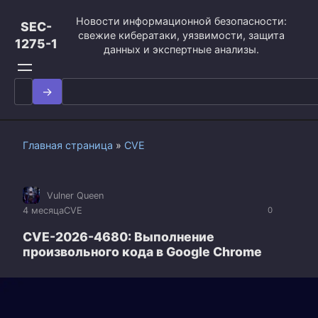
Перейти
Новости информационной безопасности:
к
SEC-
свежие кибератаки, уязвимости, защита
контенту
1275-1
данных и экспертные анализы.
Search
for:
Главная страница
»
CVE
Vulner Queen
4 месяца
CVE
0
CVE-2026-4680: Выполнение
произвольного кода в Google Chrome