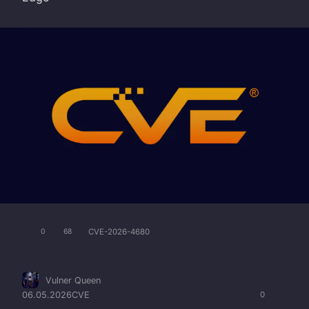
CVE-2026-4680
0
68
Vulner Queen
06.05.2026
CVE
0