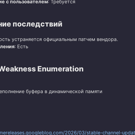
е с пользователем
: Требуется
ие последствий
ость устраняется официальным патчем вендора.
вления
: Есть
eakness Enumeration
реполнение буфера в динамической памяти
omereleases.googleblog.com/2026/03/stable-channel-updat