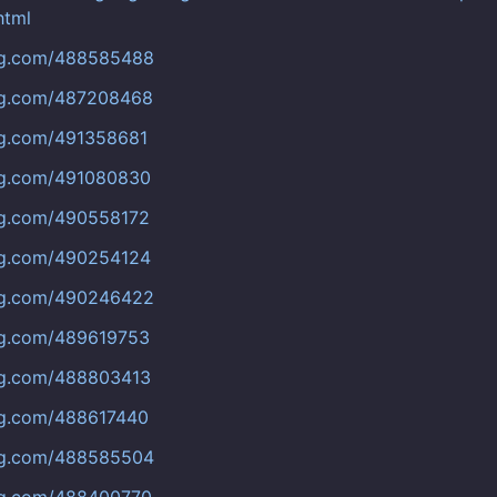
html
bug.com/488585488
bug.com/487208468
ug.com/491358681
bug.com/491080830
ug.com/490558172
bug.com/490254124
bug.com/490246422
ug.com/489619753
bug.com/488803413
ug.com/488617440
bug.com/488585504
bug.com/488400770