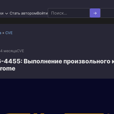
Search
ки
Стать автором
Войти
for:
а
»
CVE
n
4 месяца
CVE
-4455: Выполнение произвольного к
hrome