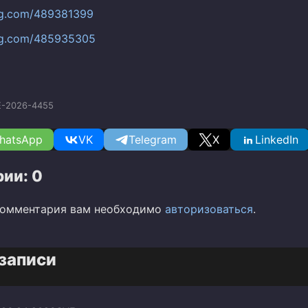
bug.com/489381399
bug.com/485935305
-2026-4455
hatsApp
VK
Telegram
X
LinkedIn
ии: 0
комментария вам необходимо
авторизоваться
.
записи