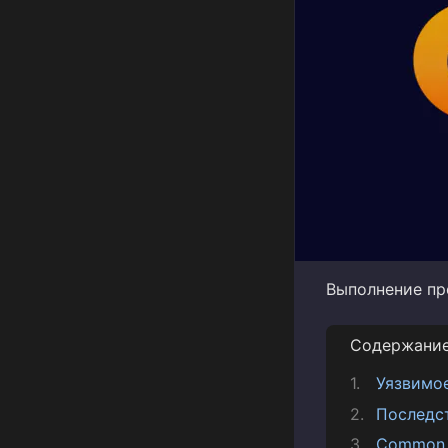
Выполнение пр
Содержани
Уязвимо
Последс
Common V