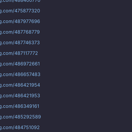
bug.com/475877320
bug.com/487977696
ug.com/487768779
ug.com/487746373
ug.com/487117772
ug.com/486972661
bug.com/486657483
bug.com/486421954
bug.com/486421953
ug.com/486349161
bug.com/485292589
ug.com/484751092