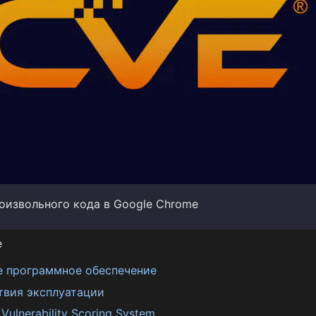
оизвольного кода в Google Chrome
е
е программное обеспечение
твия эксплуатации
ulnerability Scoring System