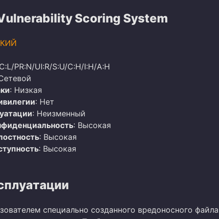
lnerability Scoring System
КИЙ
C:L/PR:N/UI:R/S:U/C:H/I:H/A:H
 Сетевой
аки
: Низкая
ивилегии
: Нет
луатации
: Неизменный
нфиденциальность
: Высокая
лостность
: Высокая
ступность
: Высокая
сплуатации
зователем специально созданного вредоносного файла