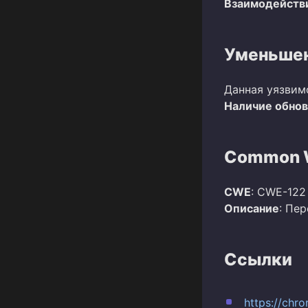
Взаимодействи
Уменьшен
Данная уязвим
Наличие обно
Common W
CWE
: CWE-122
Описание
: Пе
Ссылки
https://chr