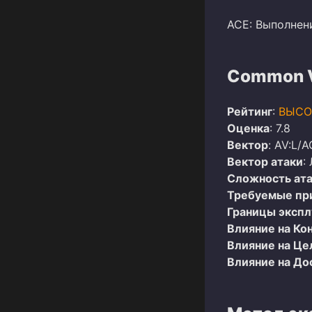
ACE: Выполнен
Common Vu
Рейтинг
:
ВЫСО
Оценка
: 7.8
Вектор
: AV:L/A
Вектор атаки
:
Сложность ат
Требуемые пр
Границы эксп
Влияние на Ко
Влияние на Це
Влияние на До