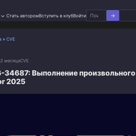
Search
Стать автором
Вступить в клуб
Войти
for:
а
»
CVE
n
2 месяца
CVE
-34687: Выполнение произвольного
tor 2025