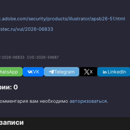
x.adobe.com/security/products/illustrator/apsb26-51.html
.fstec.ru/vul/2026-06833
:2026-06833
CVE-2026-34687
hatsApp
VK
Telegram
X
LinkedIn
ии: 0
комментария вам необходимо
авторизоваться
.
записи