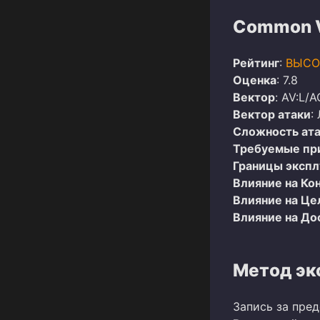
Common Vu
Рейтинг
:
ВЫСО
Оценка
: 7.8
Вектор
: AV:L/A
Вектор атаки
:
Сложность ат
Требуемые пр
Границы эксп
Влияние на Ко
Влияние на Це
Влияние на До
Метод эк
Запись за пре