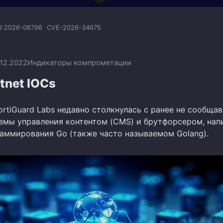
U:2026-06796
CVE-2026-34675
.12.2022
Индикаторы компрометации
tnet IOCs
ortiGuard Labs недавно столкнулась с ранее не сообща
емы управления контентом (CMS) и брутфорсером, на
раммирования Go (также часто называемом Golang).