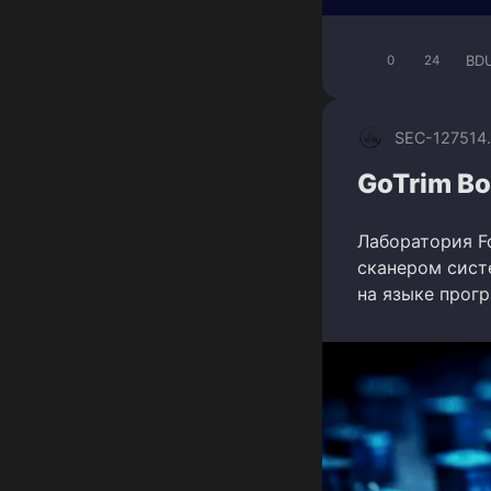
BD
0
24
SEC-1275
14
GoTrim Bo
Лаборатория F
сканером сист
на языке прог