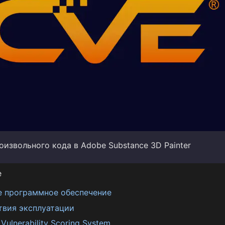
извольного кода в Adobe Substance 3D Painter
е
е программное обеспечение
твия эксплуатации
ulnerability Scoring System