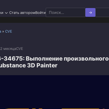
Search
ки
Стать автором
Войти
for:
а
»
CVE
n
2 месяца
CVE
-34675: Выполнение произвольного
ubstance 3D Painter