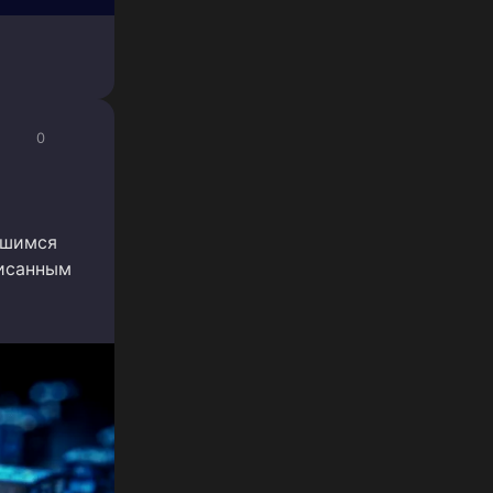
0
вшимся
писанным