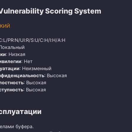
lnerability Scoring System
КИЙ
C:L/PR:N/UI:R/S:U/C:H/I:H/A:H
 Локальный
аки
: Низкая
ивилегии
: Нет
луатации
: Неизменный
нфиденциальность
: Высокая
лостность
: Высокая
ступность
: Высокая
сплуатации
делами буфера.