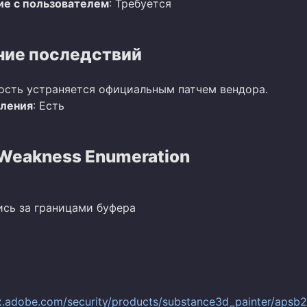
е с пользователем
: Требуется
ие последствий
ость устраняется официальным патчем вендора.
вления
: Есть
eakness Enumeration
пись за границами буфера
px.adobe.com/security/products/substance3d_painter/apsb