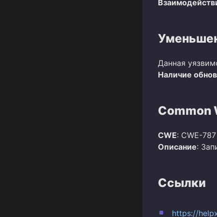
Взаимодействи
Уменьшен
Данная уязвим
Наличие обно
Common W
CWE
: CWE-787
Описание
: За
Ссылки
https://hel