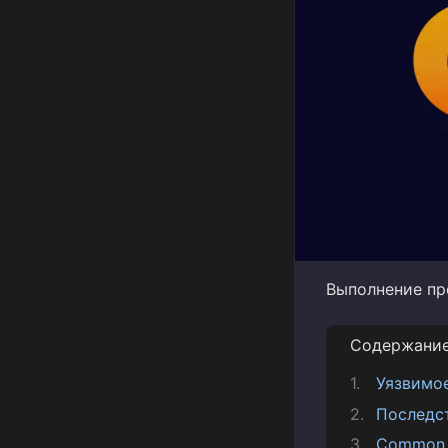
Выполнение про
Содержани
Уязвимо
Последс
Common V