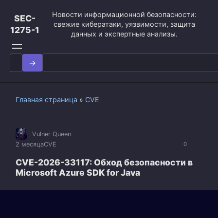
Перейти
Новости информационной безопасности:
к
SEC-
свежие кибератаки, уязвимости, защита
контенту
1275-1
данных и экспертные анализы.
Search
for:
Главная страница
»
CVE
Vulner Queen
2 месяца
CVE
0
CVE-2026-33117: Обход безопасности в
Microsoft Azure SDK for Java