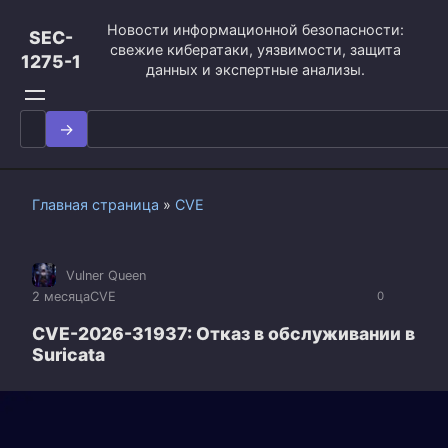
Перейти
Новости информационной безопасности:
к
SEC-
свежие кибератаки, уязвимости, защита
контенту
1275-1
данных и экспертные анализы.
Search
for:
Главная страница
»
CVE
Vulner Queen
2 месяца
CVE
0
CVE-2026-31937: Отказ в обслуживании в
Suricata