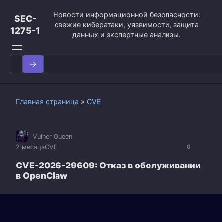
Перейти
Новости информационной безопасности:
к
SEC-
свежие кибератаки, уязвимости, защита
контенту
1275-1
данных и экспертные анализы.
Search
for:
Главная страница
»
CVE
Vulner Queen
2 месяца
CVE
0
CVE-2026-29609: Отказ в обслуживании
в OpenClaw