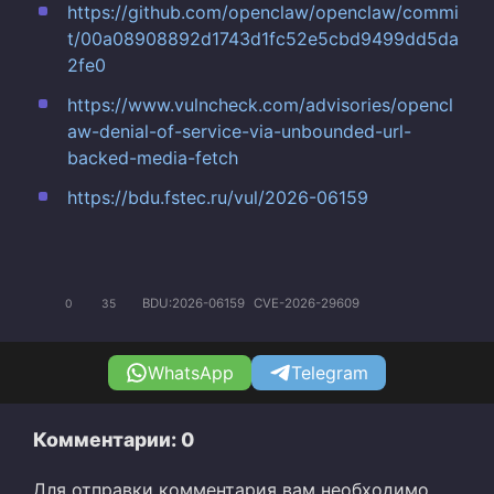
https://github.com/openclaw/openclaw/commi
t/00a08908892d1743d1fc52e5cbd9499dd5da
2fe0
https://www.vulncheck.com/advisories/opencl
aw-denial-of-service-via-unbounded-url-
backed-media-fetch
https://bdu.fstec.ru/vul/2026-06159
BDU:2026-06159
CVE-2026-29609
0
35
WhatsApp
Telegram
Комментарии: 0
Для отправки комментария вам необходимо