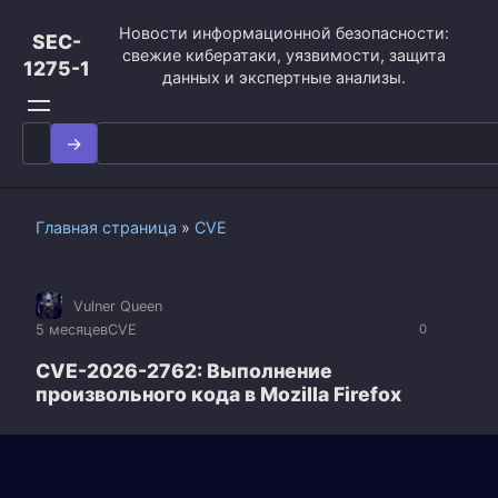
Перейти
Новости информационной безопасности:
к
SEC-
свежие кибератаки, уязвимости, защита
контенту
1275-1
данных и экспертные анализы.
Search
for:
Главная страница
»
CVE
Vulner Queen
5 месяцев
CVE
0
CVE-2026-2762: Выполнение
произвольного кода в Mozilla Firefox