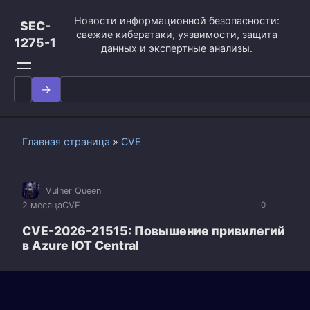
Перейти
Новости информационной безопасности:
к
SEC-
свежие кибератаки, уязвимости, защита
контенту
1275-1
данных и экспертные анализы.
Search
for:
Главная страница
»
CVE
Vulner Queen
2 месяца
CVE
0
CVE-2026-21515: Повышение привилегий
в Azure IOT Central