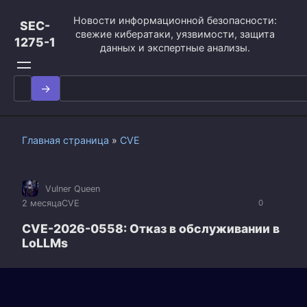
Перейти
Новости информационной безопасности:
к
SEC-
свежие кибератаки, уязвимости, защита
контенту
1275-1
данных и экспертные анализы.
Search
for:
Главная страница
»
CVE
Vulner Queen
2 месяца
CVE
0
CVE-2026-0558: Отказ в обслуживании в
LoLLMs