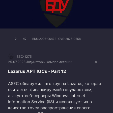
BDU:2026-06472
CVE-2026-0558
0
60
SEC-1275
25.07.2023
Индикаторы компрометации
0
Lazarus APT IOCs - Part 12
ASEC обнаружил, что группа Lazarus, которая
считается финансируемой государством,
атакует веб-серверы Windows Internet
Information Service (IIS) и использует их в
качестве точек распространения своего