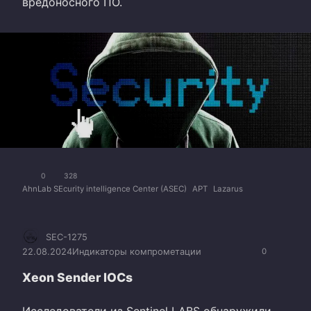
вредоносного ПО.
0
328
AhnLab SEcurity intelligence Center (ASEC)
APT
Lazarus
SEC-1275
22.08.2024
Индикаторы компрометации
0
Xeon Sender IOCs
Исследователи из Sentinel LABS обнаружили