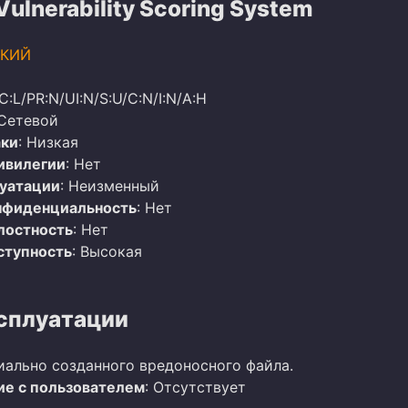
lnerability Scoring System
КИЙ
C:L/PR:N/UI:N/S:U/C:N/I:N/A:H
 Сетевой
аки
: Низкая
ивилегии
: Нет
луатации
: Неизменный
нфиденциальность
: Нет
лостность
: Нет
ступность
: Высокая
сплуатации
иально созданного вредоносного файла.
е с пользователем
: Отсутствует