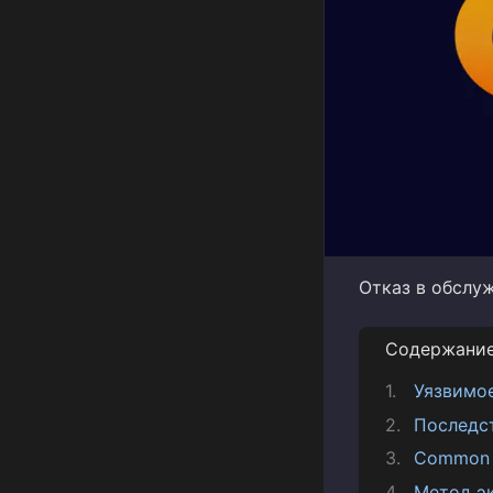
Отказ в обслу
Содержани
Уязвимо
Последс
Common V
Метод э