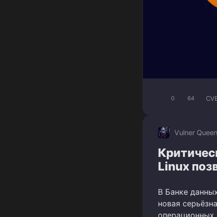
CV
0
64
Vulner Quee
Критическ
Linux поз
В Банке данны
новая серьёзна
операционных 