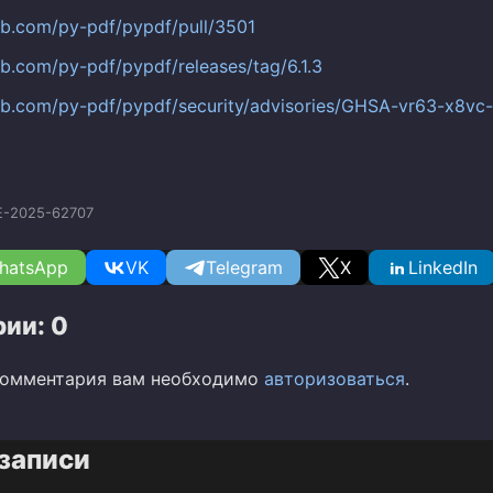
hub.com/py-pdf/pypdf/pull/3501
ub.com/py-pdf/pypdf/releases/tag/6.1.3
hub.com/py-pdf/pypdf/security/advisories/GHSA-vr63-x8v
E-2025-62707
hatsApp
VK
Telegram
X
LinkedIn
ии: 0
комментария вам необходимо
авторизоваться
.
записи