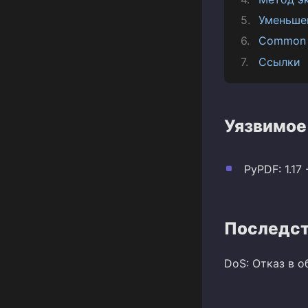
Уменьше
Common 
Ссылки
Уязвимое
PyPDF: 1.17 -
Последст
DoS: Отказ в 