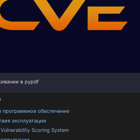
живании в pypdf
е
е программное обеспечение
твия эксплуатации
ulnerability Scoring System
ксплуатации