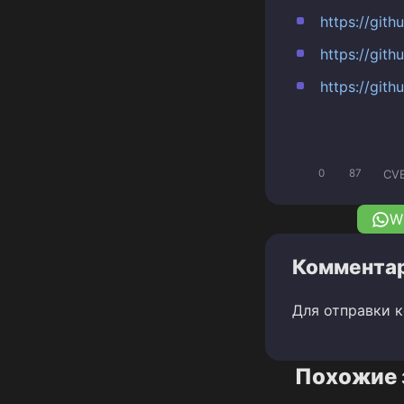
https://git
https://gith
https://git
CV
0
87
W
Комментар
Для отправки 
Похожие 