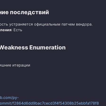
ие последствий
ость устраняется официальным патчем вендора.
вления
: Есть
eakness Enumeration
лишние итерации
hub.com/py-
commit/f2864d6dd9bac7cecd3f4f54308b25ebbfa178f8