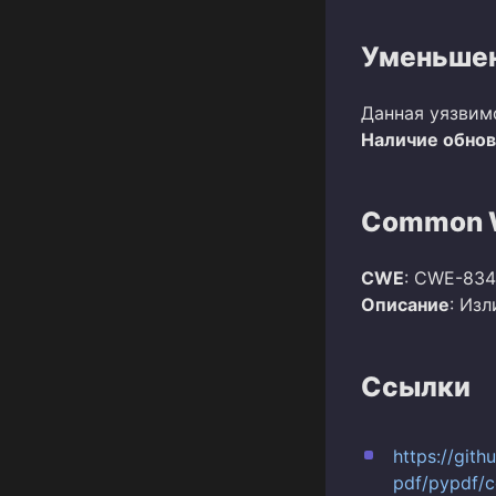
Уменьшен
Данная уязвим
Наличие обно
Common W
CWE
: CWE-834
Описание
: Из
Ссылки
https://git
pdf/pypdf/