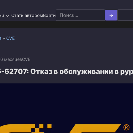
Search
ки
Стать автором
Войти
for:
а
»
CVE
n
6 месяцев
CVE
62707: Отказ в обслуживании в pyp