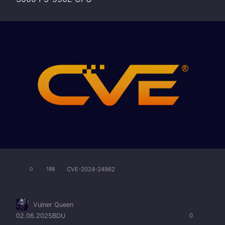
CVE-2024-24962
0
188
Vulner Queen
02.06.2025
BDU
0