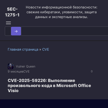
Перейти
Новости информационной безопасности:
к
SEC-
свежие кибератаки, уязвимости, защита
контенту
1275-1
данных и экспертные анализы.
Search
for:
Главная страница
»
CVE
Vulner Queen
9 месяцев
CVE
0
CVE-2025-59226: Выполнение
произвольного кода в Microsoft Office
Visio