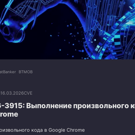
atBanker
BTMOB
n
16.03.2026
CVE
-3915: Выполнение произвольного к
hrome
оизвольного кода в Google Chrome