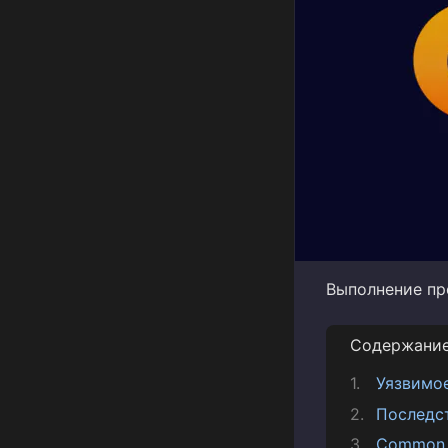
Выполнение про
Содержани
Уязвимо
Последс
Common V