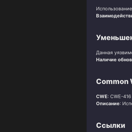
Использование
Взаимодействи
Уменьшен
Данная уязвим
Наличие обно
Common W
CWE
: CWE-416
Описание
: Ис
Ссылки