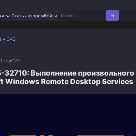
Search
ки
Стать автором
Войти
for:
а
»
CVE
n
1 год
CVE
-32710: Выполнение произвольного
ft Windows Remote Desktop Services