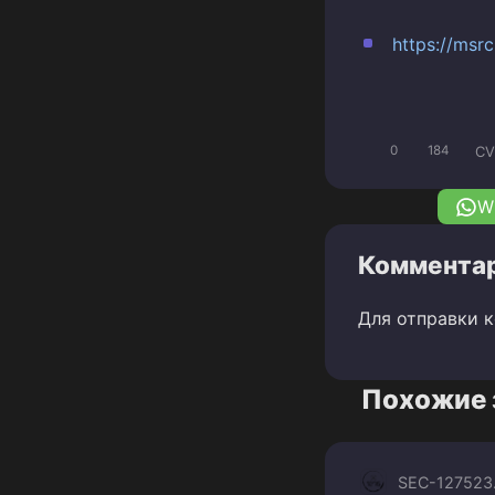
https://msr
CV
0
184
W
Комментар
Для отправки 
Похожие 
SEC-1275
23