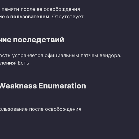
 памяти после ее освобождения
е с пользователем
: Отсутствует
ие последствий
ость устраняется официальным патчем вендора.
вления
: Есть
eakness Enumeration
пользование после освобождения