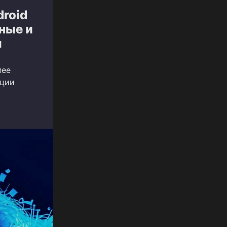
droid
ные и
м
лее
нции