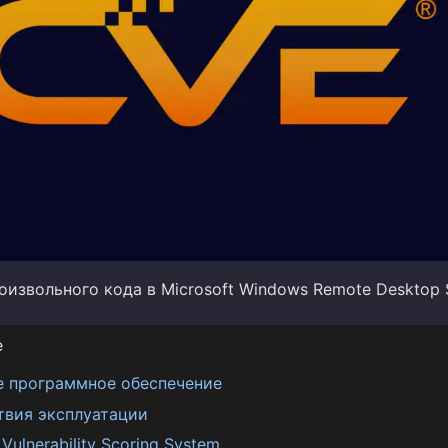
извольного кода в Microsoft Windows Remote Desktop 
е
е программное обеспечение
твия эксплуатации
ulnerability Scoring System