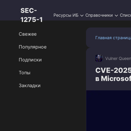
Перейти
SEC-
к
Ресурсы ИБ
Справочники
Спис
контенту
1275-1
Свежее
Главная страниц
Популярное
Vulner Quee
Подписки
CVE-2025
Топы
в Microso
Закладки