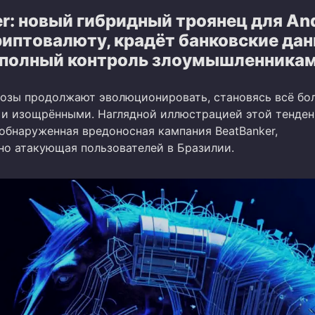
r: новый гибридный троянец для An
иптовалюту, крадёт банковские дан
 полный контроль злоумышленника
озы продолжают эволюционировать, становясь всё бо
и изощрёнными. Наглядной иллюстрацией этой тенде
 обнаруженная вредоносная кампания BeatBanker,
но атакующая пользователей в Бразилии.