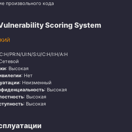
ие произвольного кода
lnerability Scoring System
КИЙ
AC:H/PR:N/UI:N/S:U/C:H/I:H/A:H
 Сетевой
аки
: Высокая
ивилегии
: Нет
луатации
: Неизменный
нфиденциальность
: Высокая
лостность
: Высокая
ступность
: Высокая
сплуатации