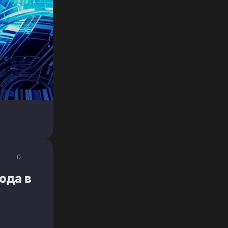
0
ода в