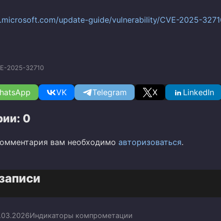
c.microsoft.com/update-guide/vulnerability/CVE-2025-3271
E-2025-32710
hatsApp
VK
Telegram
X
LinkedIn
ии: 0
комментария вам необходимо
авторизоваться
.
записи
.03.2026
Индикаторы компрометации