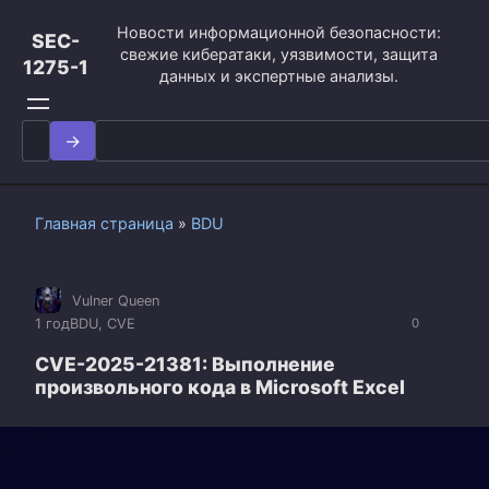
Перейти
Новости информационной безопасности:
к
SEC-
свежие кибератаки, уязвимости, защита
контенту
1275-1
данных и экспертные анализы.
Search
for:
Главная страница
»
BDU
Vulner Queen
1 год
BDU
,
CVE
0
CVE-2025-21381: Выполнение
произвольного кода в Microsoft Excel