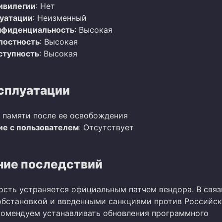
ивилегии
: Нет
луатации
: Неизменный
нфиденциальность
: Высокая
лостность
: Высокая
ступность
: Высокая
сплуатации
 памяти после ее освобождения
е с пользователем
: Отсутствует
ие последствий
ость устраняется официальным патчем вендора. В связ
бстановкой и введенными санкциями против Российс
омендуем устанавливать обновления программного