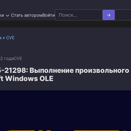
Search
ки
Стать автором
Войти
for:
а
»
CVE
n
2 года
CVE
-21298: Выполнение произвольного
ft Windows OLE