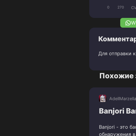
CV
0
270
W
Комментар
Для отправки 
Похожие 
AdellMarzell
Banjori Ba
Banjori - это 
обнаружения в 