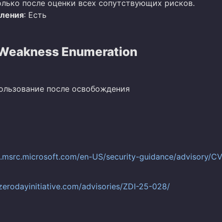
олько после оценки всех сопутствующих рисков.
вления
: Есть
eakness Enumeration
пользование после освобождения
al.msrc.microsoft.com/en-US/security-guidance/advisory/C
zerodayinitiative.com/advisories/ZDI-25-028/