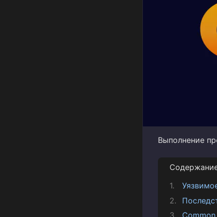
Выполнение пр
Содержани
Уязвимо
Последс
Common V