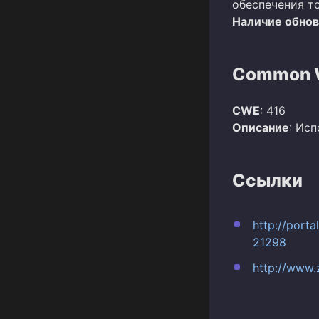
обеспечения т
Наличие обно
Common W
CWE
: 416
Описание
: Ис
Ссылки
http://port
21298
http://www.