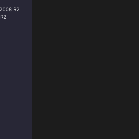
 2008 R2
 R2