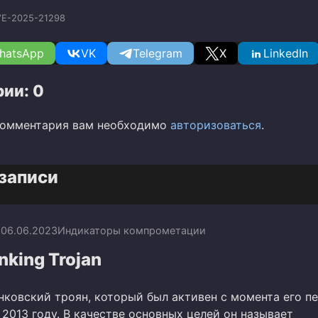
E-2025-21298
hatsApp
VK
Telegram
X
LinkedIn
ии: 0
комментария вам необходимо
авторизоваться
.
записи
a
06.06.2023
Индикаторы компрометации
nking Trojan
банковский троян, который был активен с момента его п
2013 году. В качестве основных целей он называет