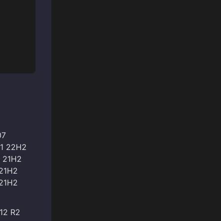
07
11 22H2
0 21H2
 21H2
 21H2
12 R2