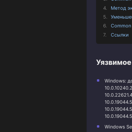
Метод э
Уменьше
Common 
Ссылки
Уязвимое
Windows: до
10.0.10240.
10.0.22621.
10.0.19044.
10.0.19044.
10.0.19044.
Windows Ser