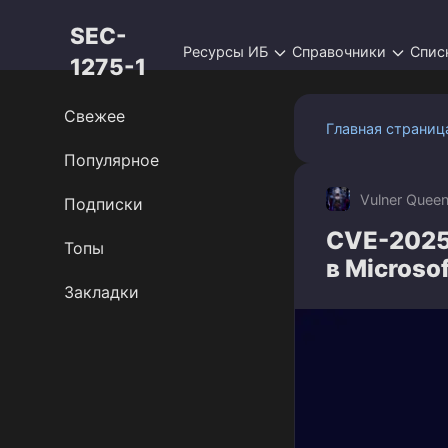
Перейти
SEC-
к
Ресурсы ИБ
Справочники
Спис
контенту
1275-1
Свежее
Главная страниц
Популярное
Vulner Quee
Подписки
CVE-2025
Топы
в Microso
Закладки