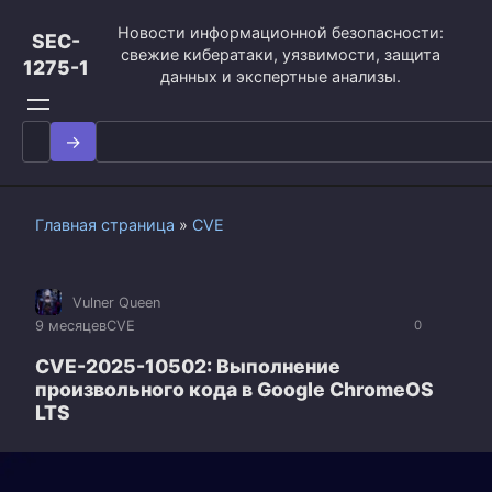
Перейти
Новости информационной безопасности:
к
SEC-
свежие кибератаки, уязвимости, защита
контенту
1275-1
данных и экспертные анализы.
Search
for:
Главная страница
»
CVE
Vulner Queen
9 месяцев
CVE
0
CVE-2025-10502: Выполнение
произвольного кода в Google ChromeOS
LTS