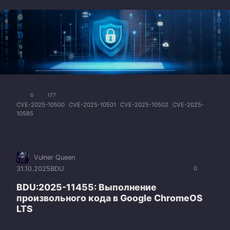
0
177
CVE-2025-10500
CVE-2025-10501
CVE-2025-10502
CVE-2025-
10585
Vulner Queen
31.10.2025
BDU
0
BDU:2025-11455: Выполнение
произвольного кода в Google ChromeOS
LTS