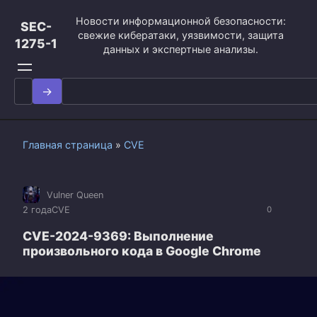
Перейти
Новости информационной безопасности:
к
SEC-
свежие кибератаки, уязвимости, защита
контенту
1275-1
данных и экспертные анализы.
Search
for:
Главная страница
»
CVE
Vulner Queen
2 года
CVE
0
CVE-2024-9369: Выполнение
произвольного кода в Google Chrome