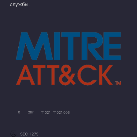
службы.
T1021
T1021.006
0
287
SEC-1275