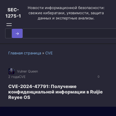
Перейти
Новости информационной безопасности:
к
SEC-
свежие кибератаки, уязвимости, защита
контенту
1275-1
данных и экспертные анализы.
Search
for:
Главная страница
»
CVE
Vulner Queen
2 года
CVE
0
CVE-2024-47791: Получение
конфиденциальной информации в Ruijie
Reyee OS