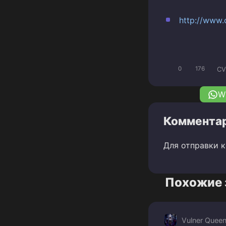
http://www.
CV
0
176
W
Комментар
Для отправки 
Похожие 
Vulner Quee