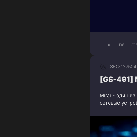
CV
0
198
SEC-1275
04
[GS-491] 
Mirai - один и
сетевые устрой