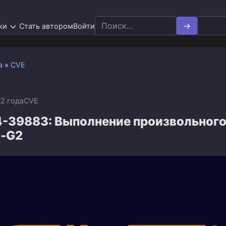
Search
ки
Стать автором
Войти
for:
а
»
CVE
n
2 года
CVE
-39883: Выполнение произвольного
t-G2