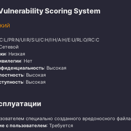
lnerability Scoring System
КИЙ
AC:L/PR:N/UI:R/S:U/C:H/I:H/A:H/E:U/RL:O/RC:C
 Сетевой
аки
: Низкая
ивилегии
: Нет
нфиденциальность
: Высокая
лостность
: Высокая
ступность
: Высокая
сплуатации
зователем специально созданного вредоносного файла
е с пользователем
: Требуется