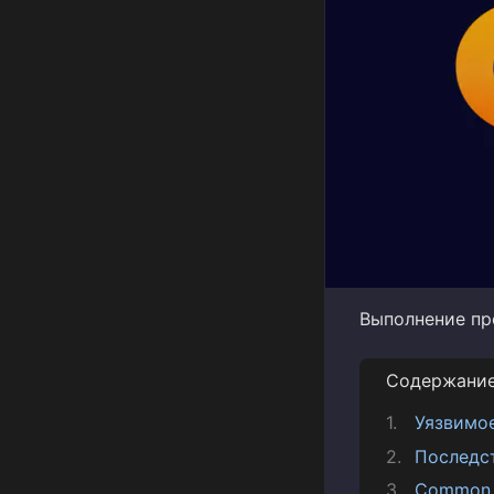
Выполнение пр
Содержани
Уязвимо
Последс
Common V