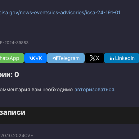
cisa.gov/news-events/ics-advisories/icsa-24-191-01
E-2024-39883
hatsApp
VK
Telegram
X
LinkedIn
ии: 0
комментария вам необходимо
авторизоваться
.
записи
n
20.10.2024
CVE