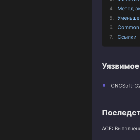
Метод э
Уменьше
Common 
Ссылки
Уязвимое
CNCSoft-G2:
Последст
ACE: Выполнен