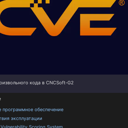
оизвольного кода в CNCSoft-G2
е
е программное обеспечение
твия эксплуатации
ulnerability Scoring System