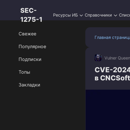
Перейти
SEC-
к
Ресурсы ИБ
Справочники
Спис
контенту
1275-1
Свежее
Главная страниц
Популярное
Vulner Quee
Подписки
CVE-2024
Топы
в CNCSof
Закладки