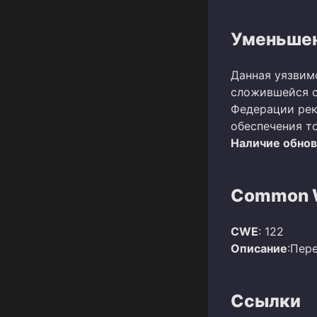
Уменьшен
Данная уязвим
сложившейся о
Федерации рек
обеспечения т
Наличие обно
Common W
CWE
: 122
Описание
:Пер
Ссылки