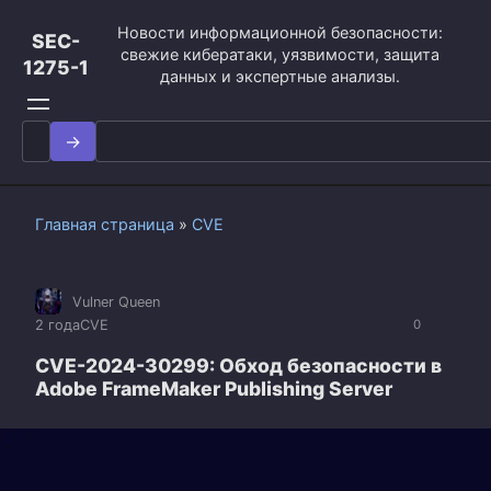
Перейти
Новости информационной безопасности:
к
SEC-
свежие кибератаки, уязвимости, защита
контенту
1275-1
данных и экспертные анализы.
Search
for:
Главная страница
»
CVE
Vulner Queen
2 года
CVE
0
CVE-2024-30299: Обход безопасности в
Adobe FrameMaker Publishing Server